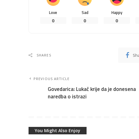
Love
Sad
Happy
0
0
0
Sh
SHARES
PREVIOUS ARTICLE
Govedarica: Lukač krije da je donesena
naredba o istrazi
You Might Also Enjoy