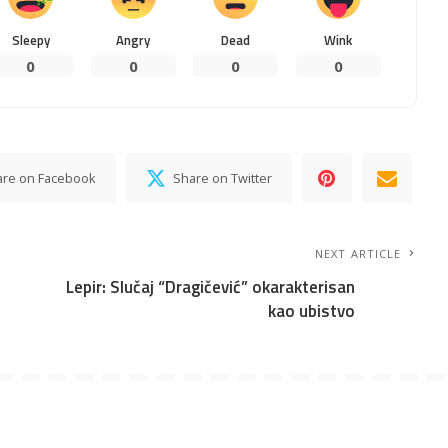
Sleepy
Angry
Dead
Wink
0
0
0
0
are on Facebook
Share on Twitter
NEXT ARTICLE
Lepir: Slučaj “Dragičević” okarakterisan
kao ubistvo