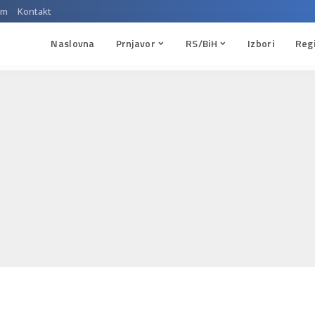
um
Kontakt
Naslovna
Prnjavor
RS/BiH
Izbori
Reg