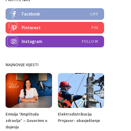
Facebook
LIKE
Pinterest
PIN
Instagram
FOLLOW
NAJNOVIJE VIJESTI
Emisija “Amplituda
Elektrodistribucija
zdravlja” – Govorimo o
Prnjavor- obavještenje
dojenju