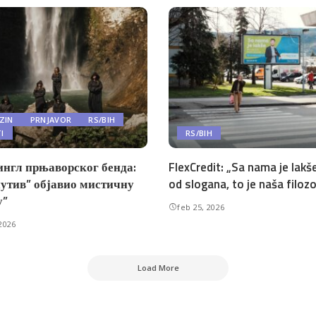
ZIN
PRNJAVOR
RS/BIH
TI
RS/BIH
ингл прњаворског бенда:
FlexCredit: „Sa nama je lakše
утив” објавио мистичну
od slogana, to je naša filozo
у”
feb 25, 2026
2026
Load More