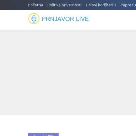
Početna
Politika privatnosti
Uslovi korištenja
Impres
RS
RS/BIH