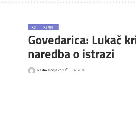
RS
RS/BIH
Govedarica: Lukač kr
naredba o istrazi
Radio Prnjavor
jul 4, 2018
Posted
by
SHARES