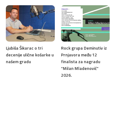
Ljubiša Šikarac o tri
Rock grupa Deminutiv iz
decenije ulične košarke u
Prnjavora među 12
našem gradu
finalista za nagradu
“Milan Mladenović”
2026.