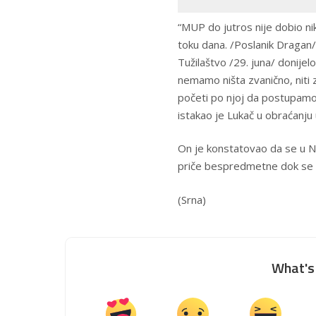
“MUP do jutros nije dobio nik
toku dana. /Poslanik Dragan/ 
Tužilaštvo /29. juna/ donijel
nemamo ništa zvanično, niti
početi po njoj da postupamo
istakao je Lukač u obraćanju 
On je konstatovao da se u N
priče bespredmetne dok se zv
(Srna)
What's 