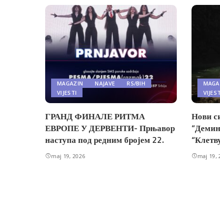
MAGAZIN
NAJAVE
RS/BIH
MAGA
VIJESTI
VIJES
ГРАНД ФИНАЛЕ РИТМА
Нови с
ЕВРОПЕ У ДЕРВЕНТИ- Прњавор
“Демин
наступа под редним бројем 22.
“Клетв
maj 19, 2026
maj 19, 