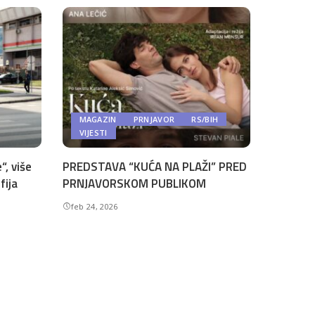
MAGAZIN
PRNJAVOR
RS/BIH
VIJESTI
“, više
PREDSTAVA “KUĆA NA PLAŽI” PRED
fija
PRNJAVORSKOM PUBLIKOM
feb 24, 2026