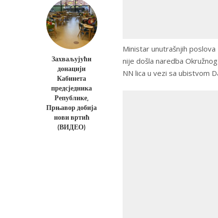
Ministar unutrašnjih poslov
Захваљујући
nije došla naredba Okružnog 
донацији
NN lica u vezi sa ubistvom Da
Кабинета
предсједника
Републике,
Прњавор добија
нови вртић
(ВИДЕО)