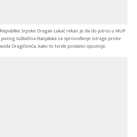
a Republike Srpske Dragan Lukač rekao je da do jutros u MUP
javnog tužilaštva Banjaluka za sprovođenje istrage protiv
vida Dragičevića, kako to tvrde poslanici opozicije.