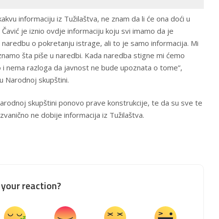
akvu informaciju iz Tužilaštva, ne znam da li će ona doći u
Čavić je iznio ovdje informaciju koju svi imamo da je
o naredbu o pokretanju istrage, ali to je samo informacija. Mi
 znamo šta piše u naredbi. Kada naredba stigne mi ćemo
 i nema razloga da javnost ne bude upoznata o tome”,
u Narodnoj skupštini.
arodnoj skupštini ponovo prave konstrukcije, te da su sve te
anično ne dobije informacija iz Tužilaštva.
your reaction?