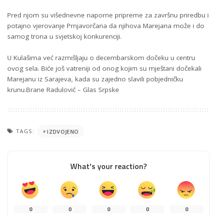
Pred njom su višednevne naporne pripreme za završnu priredbu i
potajno vjerovanje Prnjavorčana da njihova Marejana može i do
samog trona u svjetskoj konkurenciji.
U Kulašima već razmišljaju o decembarskom dočeku u centru
ovog sela. Biće još vatreniji od onog kojim su mještani dočekali
Marejanu iz Sarajeva, kada su zajedno slavili pobjedničku
krunu.Brane Radulović – Glas Srpske
TAGS:
IZDVOJENO
What's your reaction?
0
0
0
0
0