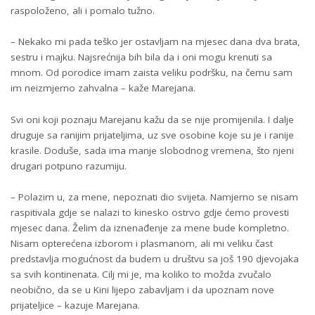
raspoloženo, ali i pomalo tužno.
– Nekako mi pada teško jer ostavljam na mjesec dana dva brata,
sestru i majku. Najsrećnija bih bila da i oni mogu krenuti sa
mnom. Od porodice imam zaista veliku podršku, na čemu sam
im neizmjerno zahvalna – kaže Marejana.
Svi oni koji poznaju Marejanu kažu da se nije promijenila. I dalje
druguje sa ranijim prijateljima, uz sve osobine koje su je i ranije
krasile. Doduše, sada ima manje slobodnog vremena, što njeni
drugari potpuno razumiju.
– Polazim u, za mene, nepoznati dio svijeta. Namjerno se nisam
raspitivala gdje se nalazi to kinesko ostrvo gdje ćemo provesti
mjesec dana. Želim da iznenađenje za mene bude kompletno.
Nisam opterećena izborom i plasmanom, ali mi veliku čast
predstavlja mogućnost da budem u društvu sa još 190 djevojaka
sa svih kontinenata. Cilj mi je, ma koliko to možda zvučalo
neobično, da se u Kini lijepo zabavljam i da upoznam nove
prijateljice – kazuje Marejana.