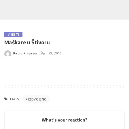
VIJESTI
Maškare u Štivoru
Radio Prnjavor
jan 29, 2016
Posted
by
TAGS:
IZDVOJENO
What's your reaction?