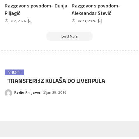
Razgovor s povodom- Dunja
Razgovor s povodom-
Piljagić
Aleksandar Stević
jul 2, 2026
jun 23, 2026
Load More
VIJESTI
TRANSFERI:IZ KULAŠA DO LIVERPULA
Radio Prnjavor
jan 29, 2016
Posted
by