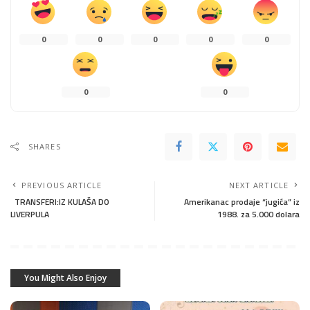
0
0
0
0
0
0
0
SHARES
PREVIOUS ARTICLE
NEXT ARTICLE
TRANSFERI:IZ KULAŠA DO
Amerikanac prodaje “jugića” iz
LIVERPULA
1988. za 5.000 dolara
You Might Also Enjoy