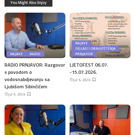
You Might Also Enjoy
NAJAVE
OGLASI I OBAVJEŠTENJA
NAJAVE
RADIO
PRNJAVOR
RADIO PRNJAVOR: Razgovor
LJETOFEST 06.07.
s povodom o
-15.07.2026.
vodosnabdjevanju sa
jul 6, 2026
Ljubišom Sibinčićem
jul 9, 2026