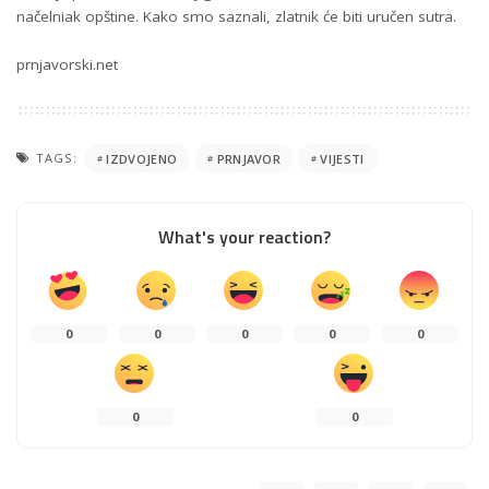
načelniak opštine. Kako smo saznali, zlatnik će biti uručen sutra.
prnjavorski.net
TAGS:
IZDVOJENO
PRNJAVOR
VIJESTI
What's your reaction?
0
0
0
0
0
0
0