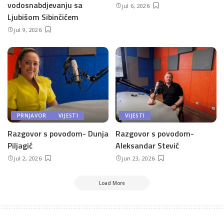
vodosnabdjevanju sa
jul 6, 2026
Ljubišom Sibinčićem
jul 9, 2026
PRNJAVOR
VIJESTI
VIJESTI
Razgovor s povodom- Dunja
Razgovor s povodom-
Piljagić
Aleksandar Stević
jul 2, 2026
jun 23, 2026
Load More