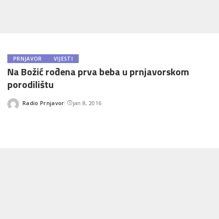
PRNJAVOR
VIJESTI
Na Božić rođena prva beba u prnjavorskom
porodilištu
Radio Prnjavor
jan 8, 2016
Posted
by