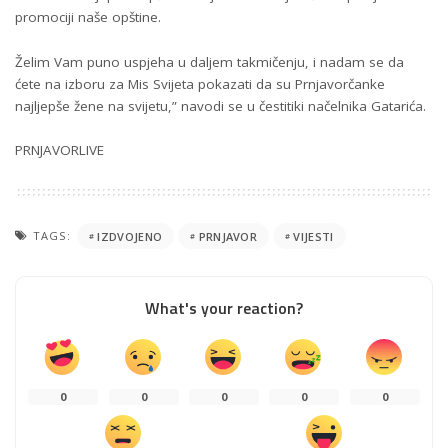
promociji naše opštine.
Želim Vam puno uspjeha u daljem takmičenju, i nadam se da
ćete na izboru za Mis Svijeta pokazati da su Prnjavorčanke
najljepše žene na svijetu,” navodi se u čestitiki načelnika Gatarića.
PRNJAVORLIVE
TAGS:
IZDVOJENO
PRNJAVOR
VIJESTI
What's your reaction?
0
0
0
0
0