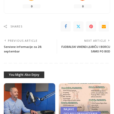
0
0
SHARES
PREVIOUS ARTICLE
NEXT ARTICLE
Servisne informacije za 28.
FUDBALSKI VIKEND:LJUBIĆU I BORCU
septembar
SAMO PO BOD
You Might Also Enjoy
NAJAVE
OGLASI I OBAVJEŠTENJA