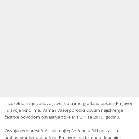
„ Izuzetno mi je zadovoljstvo, da u ime građana opštine Prnjavor
i u svoje lično ime, Vama i Vašoj porodici uputim najiskrenije
čestitke povodom osvajanja titule Mis BiH za 2015. godinu.
Osvajanjem prestižne titule najljepše žene u BiH postali ste
ambasador ljepote opštine Prnjavor i na taj način doprinijeli