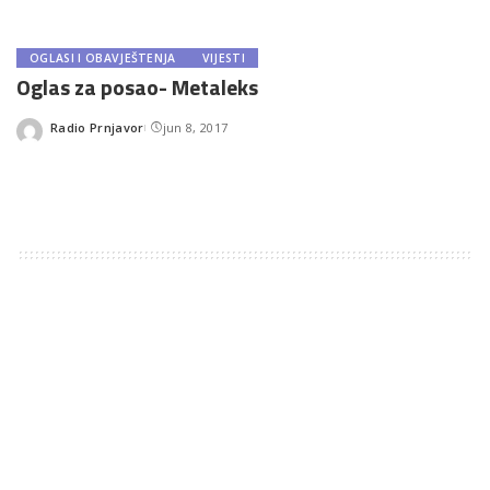
OGLASI I OBAVJEŠTENJA
VIJESTI
Oglas za posao- Metaleks
Radio Prnjavor
jun 8, 2017
Posted
by
TAGS:
OGLAS
What's your reaction?
0
0
0
0
0