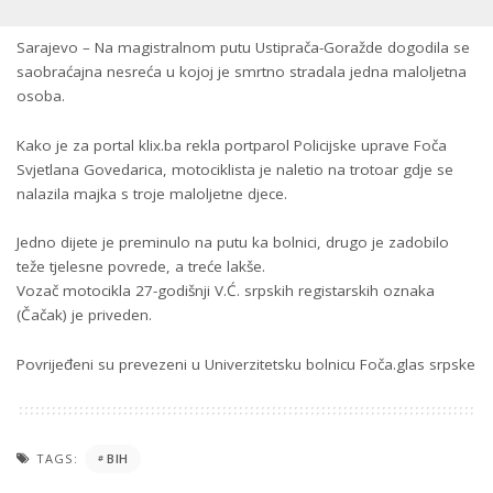
Sarajevo – Na magistralnom putu Ustiprača-Goražde dogodila se
saobraćajna nesreća u kojoj je smrtno stradala jedna maloljetna
osoba.
Kako je za portal klix.ba rekla portparol Policijske uprave Foča
Svjetlana Govedarica, motociklista je naletio na trotoar gdje se
nalazila majka s troje maloljetne djece.
Jedno dijete je preminulo na putu ka bolnici, drugo je zadobilo
teže tjelesne povrede, a treće lakše.
Vozač motocikla 27-godišnji V.Ć. srpskih registarskih oznaka
(Čačak) je priveden.
Povrijeđeni su prevezeni u Univerzitetsku bolnicu Foča.glas srpske
TAGS:
BIH