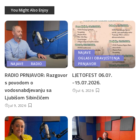
You Might Also Enjoy
NAJAVE
OGLASI I OBAVJEŠTENJA
NAJAVE
RADIO
PRNJAVOR
RADIO PRNJAVOR: Razgovor
LJETOFEST 06.07.
s povodom o
-15.07.2026.
vodosnabdjevanju sa
jul 6, 2026
Ljubišom Sibinčićem
jul 9, 2026