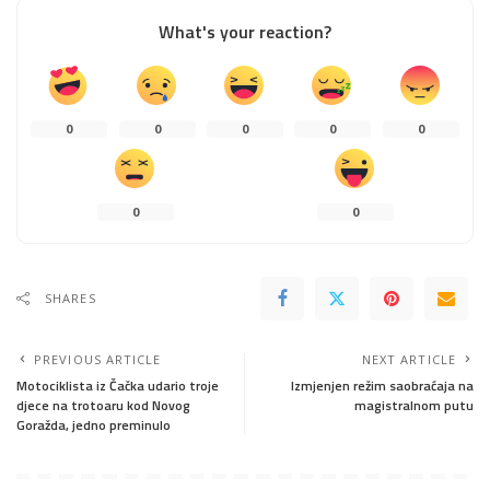
What's your reaction?
0
0
0
0
0
0
0
SHARES
PREVIOUS ARTICLE
NEXT ARTICLE
Motociklista iz Čačka udario troje
Izmjenjen režim saobraćaja na
djece na trotoaru kod Novog
magistralnom putu
Goražda, jedno preminulo