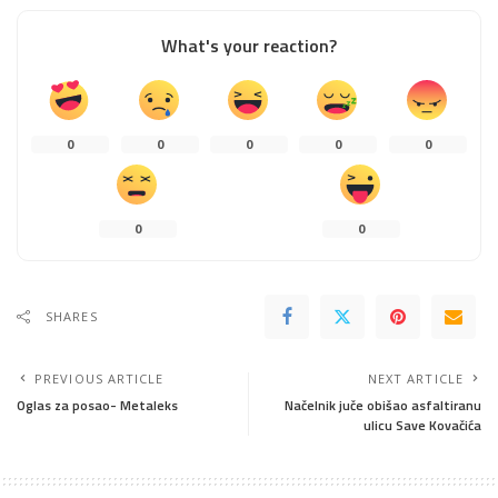
What's your reaction?
0
0
0
0
0
0
0
SHARES
PREVIOUS ARTICLE
NEXT ARTICLE
Oglas za posao- Metaleks
Načelnik juče obišao asfaltiranu
ulicu Save Kovačića