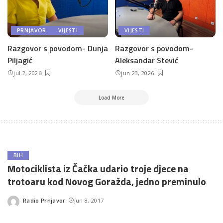
PRNJAVOR
VIJESTI
VIJESTI
Razgovor s povodom- Dunja
Razgovor s povodom-
Piljagić
Aleksandar Stević
jul 2, 2026
jun 23, 2026
Load More
BIH
Motociklista iz Čačka udario troje djece na
trotoaru kod Novog Goražda, jedno preminulo
Radio Prnjavor
jun 8, 2017
Posted
by