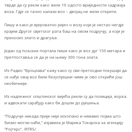
тврде да су рекли како желе 10 одосто вриједности садржаја
воза. Гдје се тачно налази воз – двојац не жели открити.
Пишу и како је вјероватно ријеч о возу који је нестао негдје
крајем Другог свјетског рата баш на овом подручју, а који је
преносио злато и драгуље.
Један од пољских портала пише како је воз дуг 150 метара и
претпоставља се да је на њему 300 тона злата.
Из Радио “Вроцлава“ кажу како су сви претходни покушаји да
се нађе овај воз били безуспјешни чиме је ово откриће још
необичније.
Из надлежног општинског вијећа рекли су да полиција, војска
и адвокати сарађују како би дошли до рјешења.
“Подручје никада прије није ископано и немамо појма што
бисмо могли наћи,“ изјавила је Марика Токарска за агенцију
“Ројтерс“. /RTRS/.