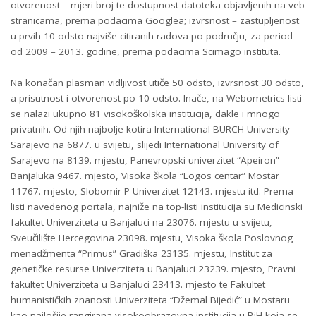
otvorenost – mjeri broj te dostupnost datoteka objavljenih na veb
stranicama, prema podacima Googlea; izvrsnost – zastupljenost
u prvih 10 odsto najviše citiranih radova po području, za period
od 2009 – 2013. godine, prema podacima Scimago instituta.
Na konačan plasman vidljivost utiče 50 odsto, izvrsnost 30 odsto,
a prisutnost i otvorenost po 10 odsto. Inače, na Webometrics listi
se nalazi ukupno 81 visokoškolska institucija, dakle i mnogo
privatnih. Od njih najbolje kotira International BURCH University
Sarajevo na 6877. u svijetu, slijedi International University of
Sarajevo na 8139. mjestu, Panevropski univerzitet “Apeiron”
Banjaluka 9467. mjesto, Visoka škola “Logos centar” Mostar
11767. mjesto, Slobomir P Univerzitet 12143. mjestu itd. Prema
listi navedenog portala, najniže na top-listi institucija su Medicinski
fakultet Univerziteta u Banjaluci na 23076. mjestu u svijetu,
Sveučilište Hercegovina 23098. mjestu, Visoka škola Poslovnog
menadžmenta “Primus” Gradiška 23135. mjestu, Institut za
genetičke resurse Univerziteta u Banjaluci 23239. mjesto, Pravni
fakultet Univerziteta u Banjaluci 23413. mjesto te Fakultet
humanističkih znanosti Univerziteta “Džemal Bijedić” u Mostaru
kao najlošije rangirana visokoobrazovna institucija u BiH koja se