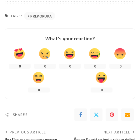
TAGS:
PREPORUKA
What's your reaction?
0
0
0
0
0
0
0
SHARES
PREVIOUS ARTICLE
NEXT ARTICLE
Два Пољака пронашла митски
Šenon Doerti se bori s rakom dojke!