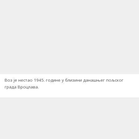
Воз је нестао 1945. године у близини данашњег пољског
града Вроцлава.