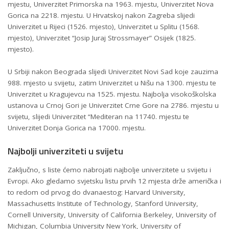
mjestu, Univerzitet Primorska na 1963. mjestu, Univerzitet Nova
Gorica na 2218. mjestu. U Hrvatskoj nakon Zagreba slijedi
Univerzitet u Rijeci (1526. mjesto), Univerzitet u Splitu (1568.
mjesto), Univerzitet “Josip Juraj Strossmayer” Osijek (1825.
mjesto).
U Srbiji nakon Beograda slijedi Univerzitet Novi Sad koje zauzima
988. mjesto u svijetu, zatim Univerzitet u Nišu na 1300. mjestu te
Univerzitet u Kragujevcu na 1525. mjestu. Najbolja visokoškolska
ustanova u Crnoj Gori je Univerzitet Crne Gore na 2786. mjestu u
svijetu, slijedi Univerzitet “Mediteran na 11740. mjestu te
Univerzitet Donja Gorica na 17000. mjestu.
Najbolji univerziteti u svijetu
Zaključno, s liste ćemo nabrojati najbolje univerzitete u svijetu i
Evropi. Ako gledamo svjetsku listu prvih 12 mjesta drže američka i
to redom od prvog do dvanaestog: Harvard University,
Massachusetts Institute of Technology, Stanford University,
Cornell University, University of California Berkeley, University of
Michigan, Columbia University New York, University of