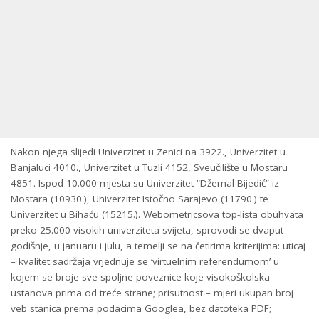
Nakon njega slijedi Univerzitet u Zenici na 3922., Univerzitet u
Banjaluci 4010., Univerzitet u Tuzli 4152, Sveučilište u Mostaru
4851. Ispod 10.000 mjesta su Univerzitet “Džemal Bijedić” iz
Mostara (10930.), Univerzitet Istočno Sarajevo (11790.) te
Univerzitet u Bihaću (15215.). Webometricsova top-lista obuhvata
preko 25.000 visokih univerziteta svijeta, sprovodi se dvaput
godišnje, u januaru i julu, a temelji se na četirima kriterijima: uticaj
– kvalitet sadržaja vrjednuje se ‘virtuelnim referendumom’ u
kojem se broje sve spoljne poveznice koje visokoškolska
ustanova prima od treće strane; prisutnost – mjeri ukupan broj
veb stanica prema podacima Googlea, bez datoteka PDF;