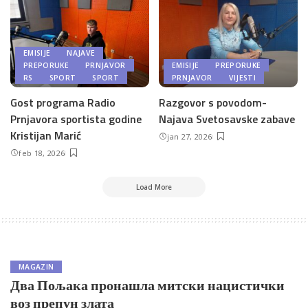
EMISIJE
NAJAVE
PREPORUKE
PRNJAVOR
EMISIJE
PREPORUKE
RS
SPORT
SPORT
PRNJAVOR
VIJESTI
Gost programa Radio
Razgovor s povodom-
Prnjavora sportista godine
Najava Svetosavske zabave
Kristijan Marić
jan 27, 2026
feb 18, 2026
Load More
MAGAZIN
Два Пољака пронашла митски нацистички
воз препун злата