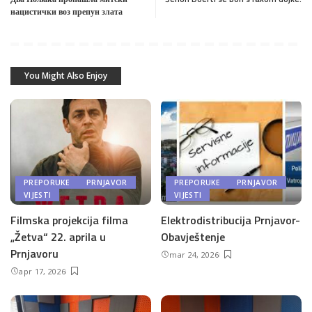
нацистички воз препун злата
You Might Also Enjoy
PREPORUKE
PRNJAVOR
PREPORUKE
PRNJAVOR
VIJESTI
VIJESTI
Filmska projekcija filma
Elektrodistribucija Prnjavor-
„Žetva“ 22. aprila u
Obavještenje
Prnjavoru
mar 24, 2026
apr 17, 2026