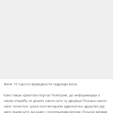
Желе 10 одосто вриједности садржаја воза.
Како пише хрватски портал Телеграм, до информација о
овом открићу се дошло након што су двојица Пољака након
овог почетног шока контактирали адвокатско друштво јер
нису знали што да раде с оклопљеним возом. Пољски медији