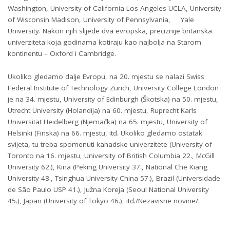
Washington, University of California Los Angeles UCLA, University
of Wisconsin Madison, University of Pennsylvania, Yale
University. Nakon njih slijede dva evropska, preciznije britanska
univerziteta koja godinama kotiraju kao najbolja na Starom
kontinentu – Oxford i Cambridge.
Ukoliko gledamo dalje Evropu, na 20. mjestu se nalazi Swiss
Federal Institute of Technology Zurich, University College London
je na 34. mjestu, University of Edinburgh (Škotska) na 50. mjestu,
Utrecht University (Holandija) na 60. mjestu, Ruprecht Karls
Universität Heidelberg (Njemačka) na 65. mjestu, University of
Helsinki (Finska) na 66. mjestu, itd. Ukoliko gledamo ostatak
svijeta, tu treba spomenuti kanadske univerzitete (University of
Toronto na 16. mjestu, University of British Columbia 22., McGill
University 62.), Kina (Peking University 37., National Che Kiang
University 48., Tsinghua University China 57.), Brazil (Universidade
de São Paulo USP 41.), Južna Koreja (Seoul National University
45.), Japan (University of Tokyo 46.), itd./Nezavisne novine/.