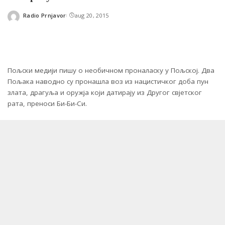
Radio Prnjavor
aug 20, 2015
Posted
by
Пољски медији пишу о необичном проналаску у Пољској. Два
Пољака наводно су пронашла воз из нацистичког доба пун
злата, драгуља и оружја који датирају из Другог свјетског
рата, преноси Би-Би-Си.