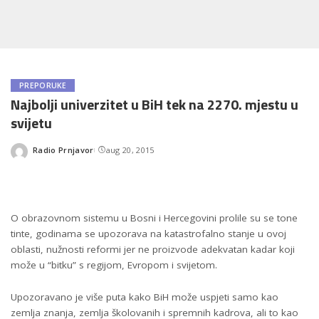
PREPORUKE
Najbolji univerzitet u BiH tek na 2270. mjestu u
svijetu
Radio Prnjavor
aug 20, 2015
Posted
by
O obrazovnom sistemu u Bosni i Hercegovini prolile su se tone
tinte, godinama se upozorava na katastrofalno stanje u ovoj
oblasti, nužnosti reformi jer ne proizvode adekvatan kadar koji
može u “bitku” s regijom, Evropom i svijetom.
Upozoravano je više puta kako BiH može uspjeti samo kao
zemlja znanja, zemlja školovanih i spremnih kadrova, ali to kao