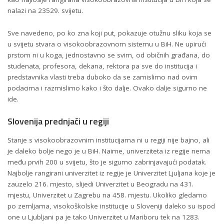
nalazi na 23529. svijetu.
Sve navedeno, po ko zna koji put, pokazuje otužnu sliku koja se
u svijetu stvara o visokoobrazovnom sistemu u BiH. Ne upirući
prstom ni u koga, jednostavno se svim, od običnih građana, do
studenata, profesora, dekana, rektora pa sve do institucija i
predstavnika vlasti treba duboko da se zamislimo nad ovim
podacima i razmislimo kako i što dalje. Ovako dalje sigurno ne
ide.
Slovenija prednjači u regiji
Stanje s visokoobrazovnim institucijama ni u regiji nije bajno, ali
je daleko bolje nego je u BiH. Naime, univerziteta iz regije nema
među prvih 200 u svijetu, što je sigurno zabrinjavajući podatak.
Najbolje rangirani univerzitet iz regije je Univerzitet Ljuljana koje je
zauzelo 216. mjesto, slijedi Univerzitet u Beogradu na 431.
mjestu, Univerzitet u Zagrebu na 458. mjestu. Ukoliko gledamo
po zemljama, visokoškolske institucije u Sloveniji daleko su ispod
one u Ljubljani pa je tako Univerzitet u Mariboru tek na 1283.