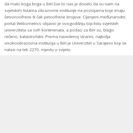
da malo koga briga u BiH.Sve to nas je dovelo da su nam na
svjetskim listama obrazovne institucije na pozicijama koje imaju
četvorocifrene ili čak petocifrene brojeve. Cijenjeni međunarodni
portal Webometrics objavio je ovogodišnju top-listu svjetskih
univerziteta sa svih kontinenata, a podaci za BiH su, blago
rečeno, katastrofalni. Prema navedenoj stranici, najbolja
visokoobrazovna institucija u BiH je Univerzitet u Sarajevo koji se
nalazi na tek 2270. mjestu u svijetu.