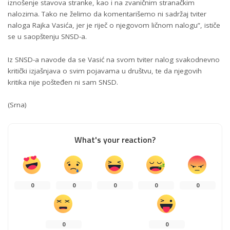
iznošenje stavova stranke, kao i na zvaničnim stranačkim
nalozima. Tako ne želimo da komentarišemo ni sadržaj tviter
naloga Rajka Vasića, jer je riječ o njegovom ličnom nalogu”, ističe
se u saopštenju SNSD-a.
Iz SNSD-a navode da se Vasić na svom tviter nalog svakodnevno
kritički izjašnjava o svim pojavama u društvu, te da njegovih
kritika nije pošteđen ni sam SNSD.
(Srna)
What's your reaction?
0
0
0
0
0
0
0