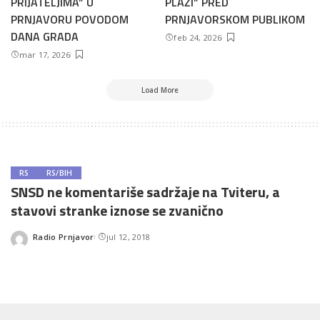
PRIJATELJIMA” U
PLAŽI” PRED
PRNJAVORU POVODOM
PRNJAVORSKOM PUBLIKOM
DANA GRADA
feb 24, 2026
mar 17, 2026
Load More
RS
RS/BIH
SNSD ne komentariše sadržaje na Tviteru, a
stavovi stranke iznose se zvanično
Radio Prnjavor
jul 12, 2018
Posted
by