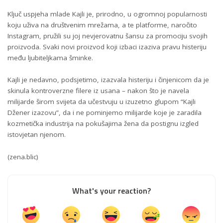
Ključ uspjeha mlade Kajli je, prirodno, u ogromnoj popularnosti
koju uživa na društvenim mrežama, a te platforme, naročito
Instagram
, pružili su joj nevjerovatnu šansu za promociju svojih
proizvoda. Svaki novi proizvod koji izbaci izaziva pravu histeriju
među ljubiteljkama šminke.
Kajli je nedavno, podsjetimo, izazvala histeriju i činjenicom da je
skinula kontroverzne filere iz usana – nakon što je navela
milijarde širom svijeta da učestvuju u izuzetno glupom “Kajli
Džener izazovu”, da i ne pominjemo milijarde koje je zaradila
kozmetička industrija na pokušajima žena da postignu izgled
istovjetan njenom.
(zena.blic)
What's your reaction?