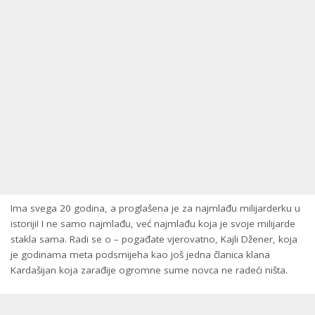
Ima svega 20 godina, a proglašena je za najmlađu milijarderku u
istoriji! I ne samo najmlađu, već najmlađu koja je svoje milijarde
stakla sama. Radi se o – pogađate vjerovatno, Kajli Džener, koja
je godinama meta podsmijeha kao još jedna članica klana
Kardašijan koja zarađije ogromne sume novca ne radeći ništa.