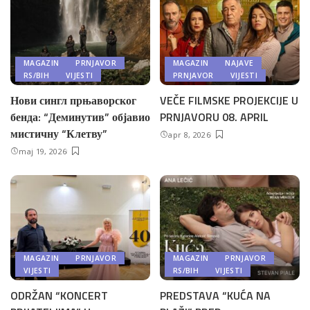
MAGAZIN
PRNJAVOR
MAGAZIN
NAJAVE
RS/BIH
VIJESTI
PRNJAVOR
VIJESTI
Нови сингл прњаворског
VEČE FILMSKE PROJEKCIJE U
бенда: “Деминутив” објавио
PRNJAVORU 08. APRIL
мистичну “Клетву”
apr 8, 2026
maj 19, 2026
MAGAZIN
PRNJAVOR
MAGAZIN
PRNJAVOR
VIJESTI
RS/BIH
VIJESTI
ODRŽAN “KONCERT
PREDSTAVA “KUĆA NA