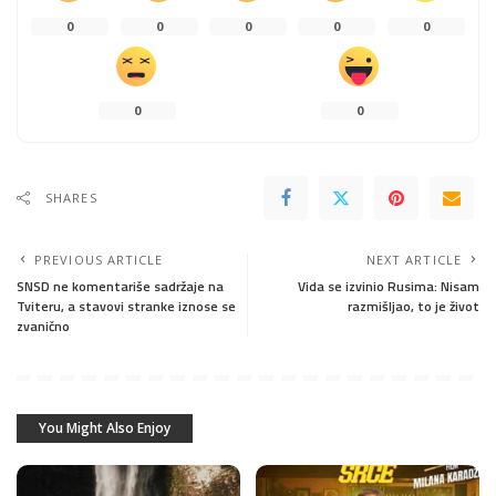
0
0
0
0
0
0
0
SHARES
PREVIOUS ARTICLE
NEXT ARTICLE
SNSD ne komentariše sadržaje na
Vida se izvinio Rusima: Nisam
Tviteru, a stavovi stranke iznose se
razmišljao, to je život
zvanično
You Might Also Enjoy