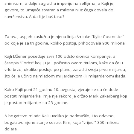
snimkom, a dalje sagradila imperiju na selfijima, a Kajli je,
govore, to umijeće stvaranja miliona ni iz čega dovela do
savršenstva. A da li je baš tako?
Za ovaj uspjeh zaslužna je njena linija šminke “Kylie Cosmetics”
od koje je za tri godine, koliko postoji, prihodovala 900 miliona!
Kajli Džener poseduje svih 100 odsto dionica kompanije, a
časopis “Forbs” koji ju je i počastio ovom titulom, kaže da će u
vrlo brzo, ukoliko posluje po planu, zaraditi svoju prvu milijardu,
što će je učiniti najmlađom milijarderkom (ili milijarderom) ikada.
Kako Kajli puni 21 godinu 10. avgusta, vjeruje se da će dotle
postati milijarderka. Prije nje rekord je držao Mark Zakerberg koji
je postao milijarder sa 23 godine.
A bogatstvo mlade Kajli uveliko je nadmašilo, i to odavno,
bogatstvo njene starije sestre, Kim, koja “vrijedi” 350 miliona
dolara.