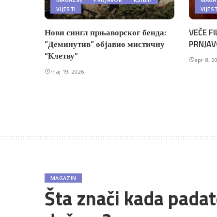
VIJESTI
VIJES
Нови сингл прњаворског бенда:
VEČE FI
“Деминутив” објавио мистичну
PRNJAV
“Клетву”
apr 8, 2
maj 19, 2026
MAGAZIN
Šta znači kada padate