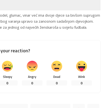
 model, glumac, vinar već ima dvoje djece sa bivšom suprugom
 zbog varanja upravo sa zanosnom sadašnjom djevojkom.
je za jednog od najvećih ženskaroša u svijetu fudbala.
your reaction?
Sleepy
Angry
Dead
Wink
0
0
0
0