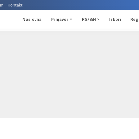
um
Kontakt
Naslovna
Prnjavor
RS/BiH
Izbori
Reg