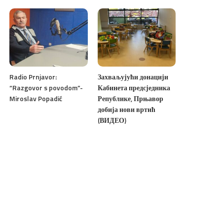
Radio Prnjavor:
Захваљујући донацији
“Razgovor s povodom”-
Кабинета предсједника
Miroslav Popadić
Републике, Прњавор
добија нови вртић
(ВИДЕО)