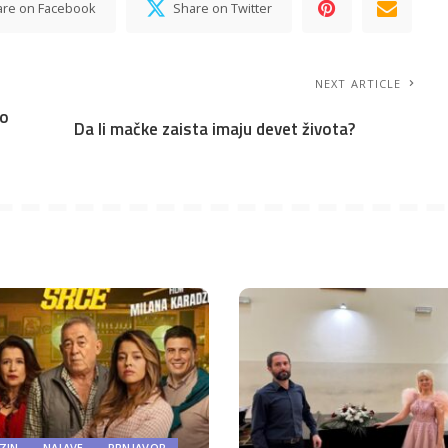
are on Facebook
Share on Twitter
NEXT ARTICLE
to
Da li mačke zaista imaju devet života?
ZIN
NAJAVE
PRNJAVOR