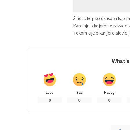
Žinola, koji se okušao i kao
Karolajn s kojom se razveo
Tokom cijele karijere slovio 
What's 
Love
Sad
Happy
0
0
0