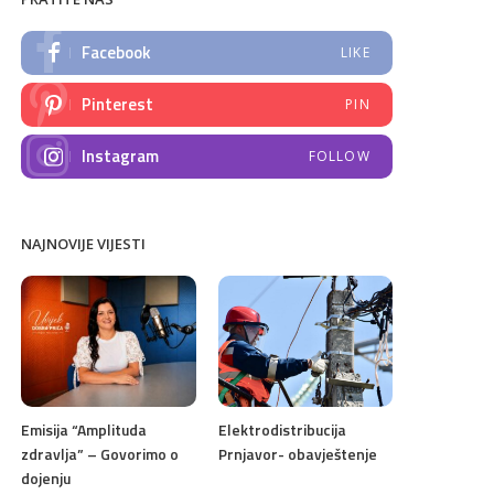
Facebook
LIKE
Pinterest
PIN
Instagram
FOLLOW
NAJNOVIJE VIJESTI
Emisija “Amplituda
Elektrodistribucija
zdravlja” – Govorimo o
Prnjavor- obavještenje
dojenju