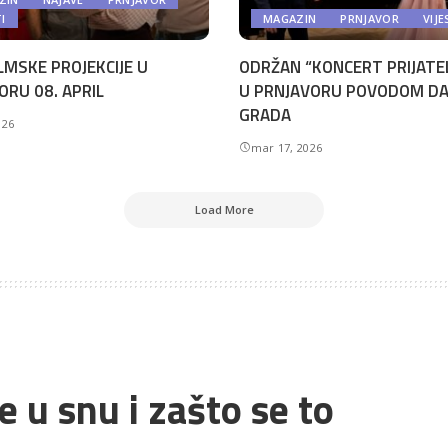
TI
MAGAZIN
PRNJAVOR
VIJE
LMSKE PROJEKCIJE U
ODRŽAN “KONCERT PRIJATE
ORU 08. APRIL
U PRNJAVORU POVODOM D
GRADA
026
mar 17, 2026
Load More
 u snu i zašto se to