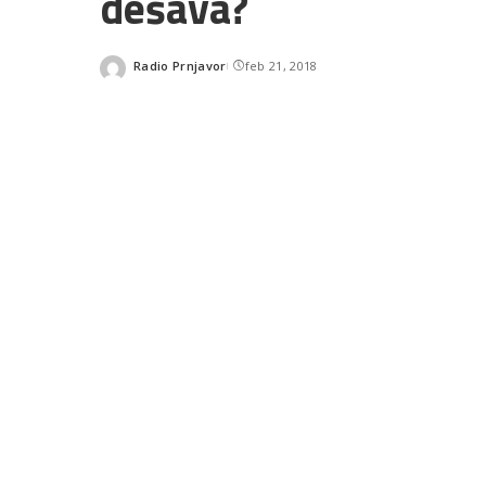
dešava?
Radio Prnjavor
feb 21, 2018
Posted
by
SHARES
READ NEXT