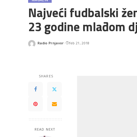
Najveći fudbalski že
23 godine mlađom d
Radio Prnjavor
feb 21, 2018
Posted
by
SHARES
READ NEXT