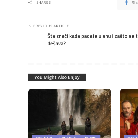
Sh
SHARES
PREVIOUS ARTICLE
Šta znači kada padate u snu i zašto se 
dešava?
You Might Also Enjoy
MAGAZIN
PRNJAVOR
RS/BIH
MAGA