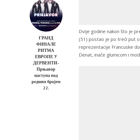
Dvije godine nakon što je pre
ГРАНД
(51) postao je po treći put 
ФИНАЛЕ
reprezentacije Francuske d
РИТМА
Denat, inače glumicom i mo
ЕВРОПЕ У
ДЕРВЕНТИ-
Прњавор
наступа под
редним бројем
22.