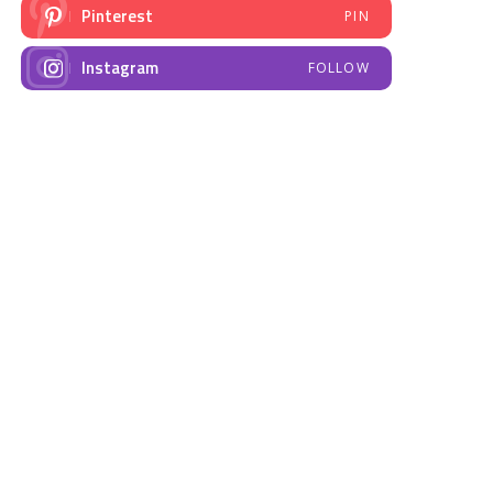
Pinterest
PIN
Instagram
FOLLOW
NAJNOVIJE VIJESTI
Emisija “Amplituda
Elektrodistribucija
zdravlja” – Govorimo o
Prnjavor- obavještenje
dojenju