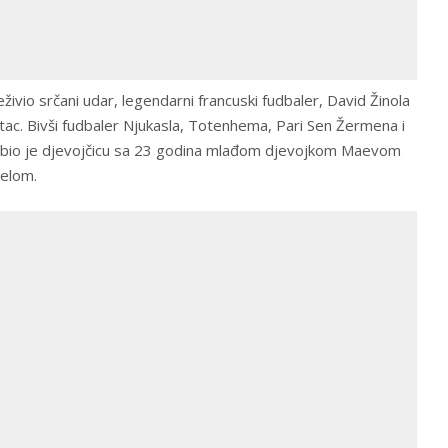
živio srčani udar, legendarni francuski fudbaler, David Žinola
otac. Bivši fudbaler Njukasla, Totenhema, Pari Sen Žermena i
obio je djevojčicu sa 23 godina mlađom djevojkom Maevom
delom.