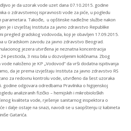
vidljivo je da uzorak vode uzet dana 07.10.2015. godine
ka o zdravstvenoj ispravnosti vode za piće, u pogledu
skih parametara. Takođe, u opštinske nadležne službe nakon
en je i izvještaj Instituta za javno zdravstvo Republike
ni pregled gradskog vodovoda, koji je obavljen 17.09.2015.
đena u Gradskom zavodu za javno zdravstvo Beograd.
mulacionog jezera utvrđena je neznatna koncentracija
a 24 pesticida, 3 nisu bila u dozvoljenim količinama. Zbog
 vode naloženo je KP „Vodovod“ da vrši dodatna ispitivanja
amo, da je prema izvještaju Instituta za javno zdravstvo RS
zano za redovnu kontrolu vode, utvrđeno da šest uzoraka
. godine odgovara odredbama Pravilnika o higijenskoj
gledu analiziranih fizičko – hemijskih i mikrobioloških
nog kvaliteta vode, rješenje sanitarnog inspektora o
će i dalje ostaje na snazi, navodi se u saopštenju iz kabineta
iniše Gatarića.