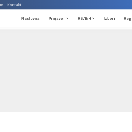
um
Kontakt
Naslovna
Prnjavor
RS/BiH
Izbori
Reg