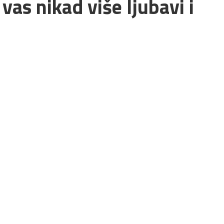
 vas nikad više ljubavi i
 čarobna svojstva. Vjeruje se da u zavisnoti od toga da li
že da nam pomogne da smršamo, zaboravimo staru ljubav,
 do novca…