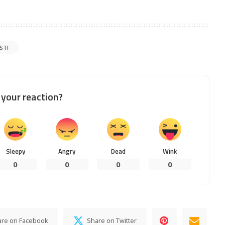
ESTI
your reaction?
Sleepy
Angry
Dead
Wink
0
0
0
0
are on Facebook
Share on Twitter