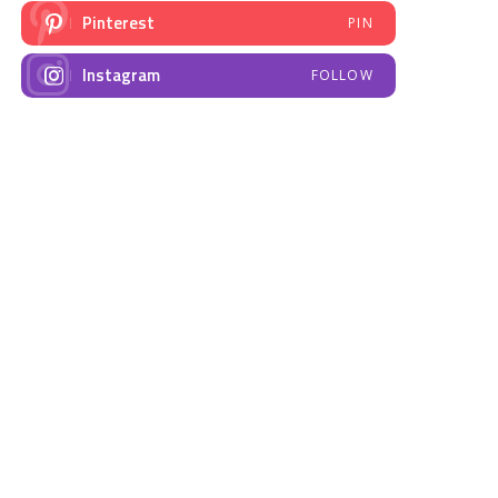
Pinterest
PIN
Instagram
FOLLOW
NAJNOVIJE VIJESTI
Emisija “Amplituda
Elektrodistribucija
zdravlja” – Govorimo o
Prnjavor- obavještenje
dojenju