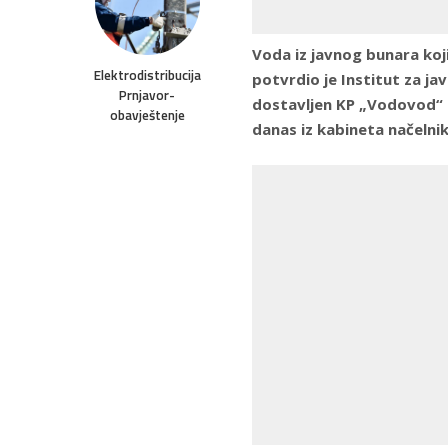
Voda iz javnog bunara koji
Elektrodistribucija
potvrdio je Institut za ja
Prnjavor-
dostavljen KP „Vodovod“ 
obavještenje
danas iz kabineta načelni