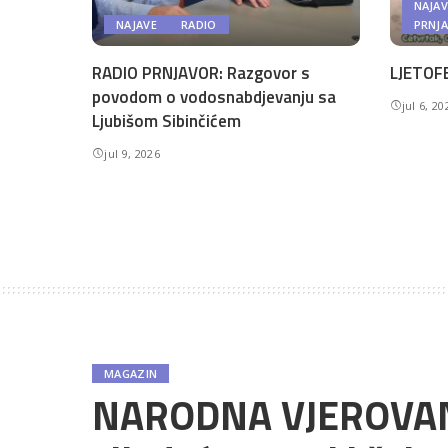
NAJAV
NAJAVE
RADIO
PRNJ
RADIO PRNJAVOR: Razgovor s
LJETOFE
povodom o vodosnabdjevanju sa
jul 6, 20
Ljubišom Sibinčićem
jul 9, 2026
MAGAZIN
NARODNA VJEROVANJ