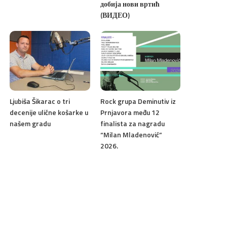
добија нови вртић
(ВИДЕО)
Ljubiša Šikarac o tri
Rock grupa Deminutiv iz
decenije ulične košarke u
Prnjavora među 12
našem gradu
finalista za nagradu
“Milan Mladenović”
2026.