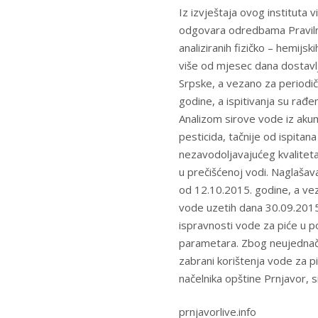
Iz izvještaja ovog instituta 
odgovara odredbama Pravilni
analiziranih fizičko – hemij
više od mjesec dana dostavlj
Srpske, a vezano za periodič
godine, a ispitivanja su ra
Analizom sirove vode iz aku
pesticida, tačnije od ispitan
nezavodoljavajućeg kvaliteta
u prečišćenoj vodi. Naglašav
od 12.10.2015. godine, a ve
vode uzetih dana 30.09.2015
ispravnosti vode za piće u po
parametara. Zbog neujednače
zabrani korištenja vode za pi
načelnika opštine Prnjavor, s
prnjavorlive.info