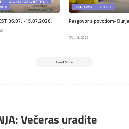
E
OGLASI I OBAVJEŠTENJA
AVOR
PRNJAVOR
VIJESTI
ST 06.07. -15.07.2026.
Razgovor s povodom- Dunja 
26
jul 2, 2026
Load More
A: Večeras uradite