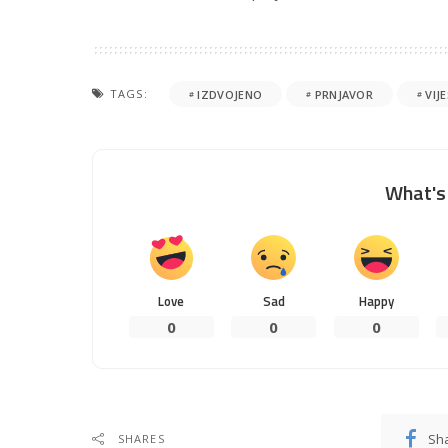
TAGS:
IZDVOJENO
PRNJAVOR
VIJ
What's 
Love
Sad
Happy
0
0
0
Sh
SHARES