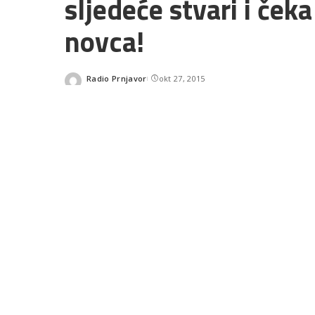
sljedeće stvari i čeka
novca!
Radio Prnjavor
okt 27, 2015
Posted
by
SHARES
Mjesecu se oduvjek pripisuju
raste, opada ili je pun, mo
pronađemo novu ili dođemo
READ NEXT