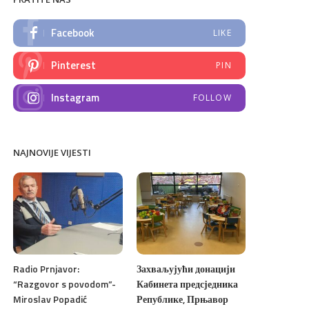
Facebook
LIKE
Pinterest
PIN
Instagram
FOLLOW
NAJNOVIJE VIJESTI
Radio Prnjavor:
Захваљујући донацији
“Razgovor s povodom”-
Кабинета предсједника
Miroslav Popadić
Републике, Прњавор