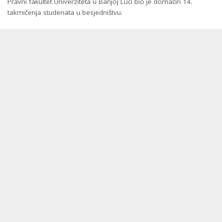
Pravni fakultet Univerziteta u Banjoj Luci bio je domaćin 14.
takmičenja studenata u besjedništvu.