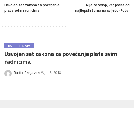
Usvojen set zakona za povećanje
Nije fotošop, već jedna od
plata svim radnicima
najljepših šuma na svijetu (Foto)
RS
RS/BIH
Usvojen set zakona za povećanje plata svim
radnicima
Radio Prnjavor
jul 5, 2018
Posted
by