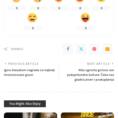
0
0
0
0
0
0
0
SHARES
PREVIOUS ARTICLE
NEXT ARTICLE
Igoru Kanjskom nagrada za najbolji
Kiša ugrozila gotovo sve
imorovizovani govor
poljoprivredne kulture: Čeka nas
gladna jesen i poskupljenja
You Might Also Enjoy