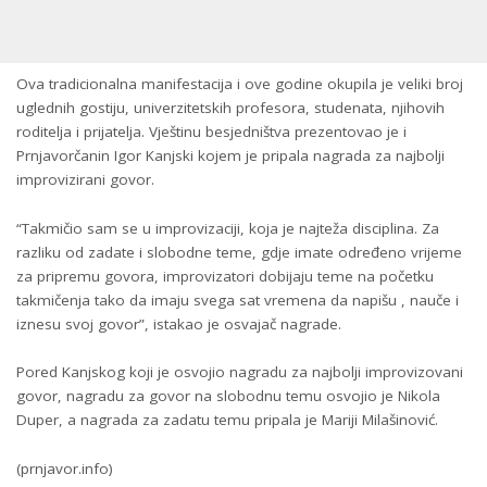
Ova tradicionalna manifestacija i ove godine okupila je veliki broj
uglednih gostiju, univerzitetskih profesora, studenata, njihovih
roditelja i prijatelja. Vještinu besjedništva prezentovao je i
Prnjavorčanin Igor Kanjski kojem je pripala nagrada za najbolji
improvizirani govor.
“Takmičio sam se u improvizaciji, koja je najteža disciplina. Za
razliku od zadate i slobodne teme, gdje imate određeno vrijeme
za pripremu govora, improvizatori dobijaju teme na početku
takmičenja tako da imaju svega sat vremena da napišu , nauče i
iznesu svoj govor”, istakao je osvajač nagrade.
Pored Kanjskog koji je osvojio nagradu za najbolji improvizovani
govor, nagradu za govor na slobodnu temu osvojio je Nikola
Duper, a nagrada za zadatu temu pripala je Mariji Milašinović.
(prnjavor.info)