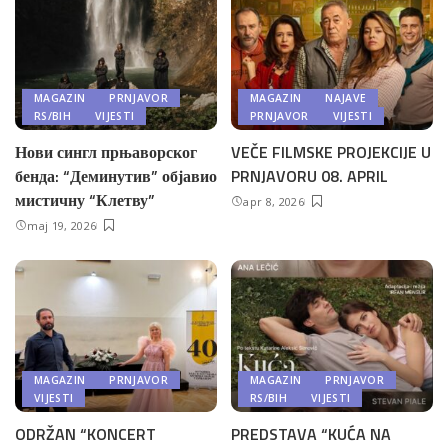
MAGAZIN
PRNJAVOR
MAGAZIN
NAJAVE
RS/BIH
VIJESTI
PRNJAVOR
VIJESTI
Нови сингл прњаворског
VEČE FILMSKE PROJEKCIJE U
бенда: “Деминутив” објавио
PRNJAVORU 08. APRIL
мистичну “Клетву”
apr 8, 2026
maj 19, 2026
MAGAZIN
PRNJAVOR
MAGAZIN
PRNJAVOR
VIJESTI
RS/BIH
VIJESTI
ODRŽAN “KONCERT
PREDSTAVA “KUĆA NA