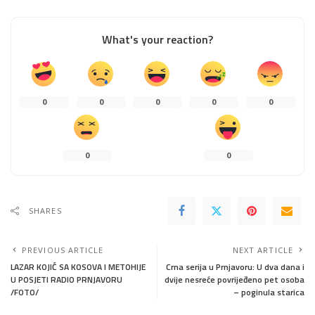
What's your reaction?
0
0
0
0
0
0
0
SHARES
PREVIOUS ARTICLE
NEXT ARTICLE
LAZAR KOJIĆ SA KOSOVA I METOHIJE
Crna serija u Prnjavoru: U dva dana i
U POSJETI RADIO PRNJAVORU
dvije nesreće povrijeđeno pet osoba
/FOTO/
– poginula starica