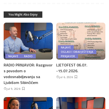
You Might Also Enjoy
NAJAVE
OGLASI I OBAVJEŠTENJA
NAJAVE
RADIO
PRNJAVOR
RADIO PRNJAVOR: Razgovor
LJETOFEST 06.07.
s povodom o
-15.07.2026.
vodosnabdjevanju sa
jul 6, 2026
Ljubišom Sibinčićem
jul 9, 2026