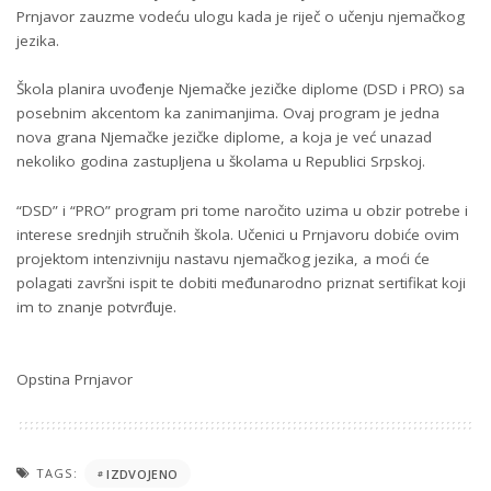
Prnjavor zauzme vodeću ulogu kada je riječ o učenju njemačkog
jezika.
Škola planira uvođenje Njemačke jezičke diplome (DSD i PRO) sa
posebnim akcentom ka zanimanjima. Ovaj program je jedna
nova grana Njemačke jezičke diplome, a koja je već unazad
nekoliko godina zastupljena u školama u Republici Srpskoj.
“DSD” i “PRO” program pri tome naročito uzima u obzir potrebe i
interese srednjih stručnih škola. Učenici u Prnjavoru dobiće ovim
projektom intenzivniju nastavu njemačkog jezika, a moći će
polagati završni ispit te dobiti međunarodno priznat sertifikat koji
im to znanje potvrđuje.
Opstina Prnjavor
TAGS:
IZDVOJENO