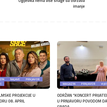
Ugljevika nema više snage da održava
imanje
ZIN
NAJAVE
PRNJAVOR
TI
MAGAZIN
PRNJAVOR
VIJE
LMSKE PROJEKCIJE U
ODRŽAN “KONCERT PRIJATE
ORU 08. APRIL
U PRNJAVORU POVODOM D
GRADA