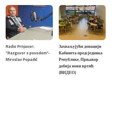
Radio Prnjavor:
Захваљујући донацији
“Razgovor s povodom”-
Кабинета предсједника
Miroslav Popadić
Републике, Прњавор
добија нови вртић
(ВИДЕО)