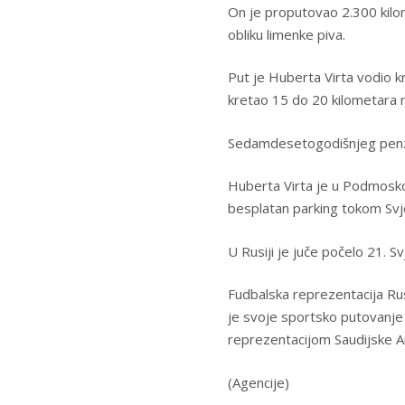
On je proputovao 2.300 kilo
obliku limenke piva.
Put je Huberta Virta vodio k
kretao 15 do 20 kilometara n
Sedamdesetogodišnjeg penzi
Huberta Virta je u Podmoskov
besplatan parking tokom Svj
U Rusiji je juče počelo 21. S
Fudbalska reprezentacija Rus
je svoje sportsko putovanje
reprezentacijom Saudijske Ar
(Agencije)