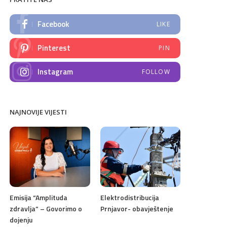
Facebook
LIKE
Pinterest
PIN
Instagram
FOLLOW
NAJNOVIJE VIJESTI
Emisija “Amplituda
Elektrodistribucija
zdravlja” – Govorimo o
Prnjavor- obavještenje
dojenju