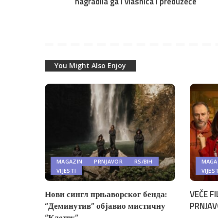
nagradila ga i vlasnica i preduzeće
You Might Also Enjoy
MAGAZIN
PRNJAVOR
RS/BIH
MAGA
VIJESTI
VIJES
Нови сингл прњаворског бенда:
VEČE FI
“Деминутив” објавио мистичну
PRNJAV
“Клетву”