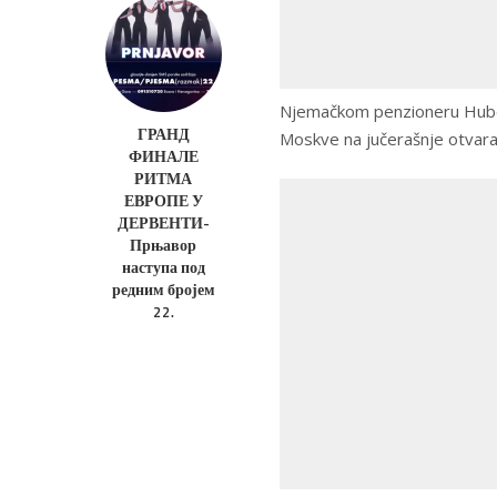
Njemačkom penzioneru Huber
ГРАНД
Moskve na jučerašnje otvara
ФИНАЛЕ
РИТМА
ЕВРОПЕ У
ДЕРВЕНТИ-
Прњавор
наступа под
редним бројем
22.