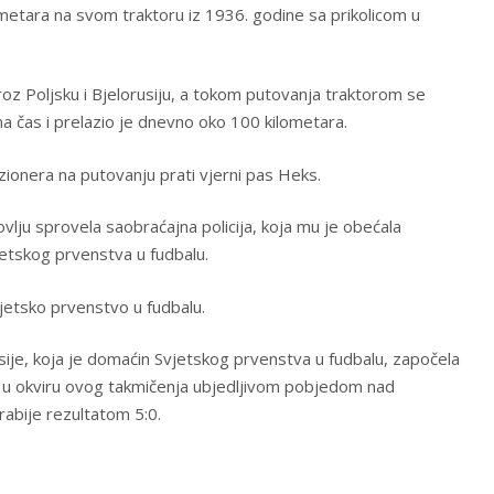
metara na svom traktoru iz 1936. godine sa prikolicom u
roz Poljsku i Bjelorusiju, a tokom putovanja traktorom se
a čas i prelazio je dnevno oko 100 kilometara.
onera na putovanju prati vjerni pas Heks.
lju sprovela saobraćajna policija, koja mu je obećala
etskog prvenstva u fudbalu.
vjetsko prvenstvo u fudbalu.
ije, koja je domaćin Svjetskog prvenstva u fudbalu, započela
 u okviru ovog takmičenja ubjedljivom pobjedom nad
abije rezultatom 5:0.