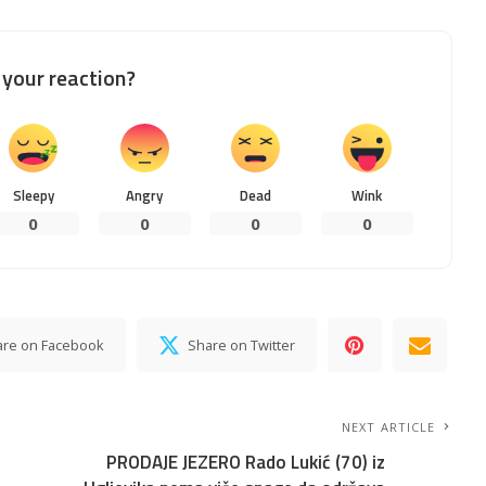
your reaction?
Sleepy
Angry
Dead
Wink
0
0
0
0
are on Facebook
Share on Twitter
NEXT ARTICLE
PRODAJE JEZERO Rado Lukić (70) iz