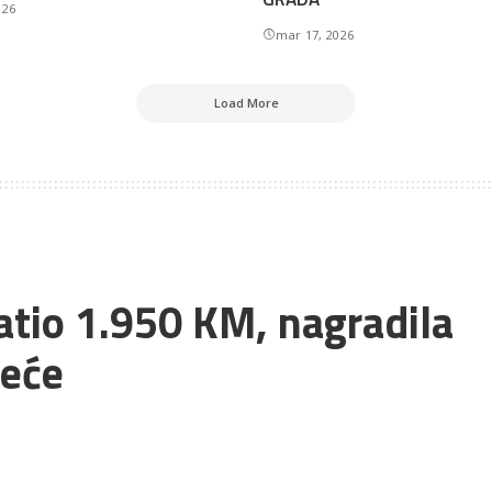
026
mar 17, 2026
Load More
atio 1.950 KM, nagradila
zeće