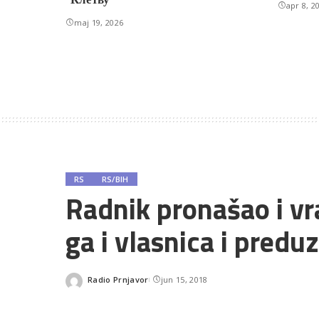
apr 8, 2
maj 19, 2026
RS
RS/BIH
Radnik pronašao i vr
ga i vlasnica i predu
Radio Prnjavor
jun 15, 2018
Posted
by