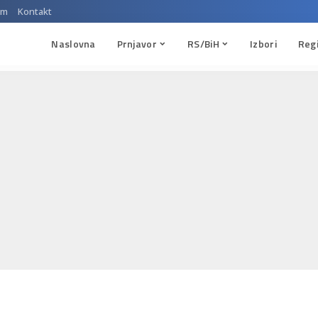
um
Kontakt
Naslovna
Prnjavor
RS/BiH
Izbori
Reg