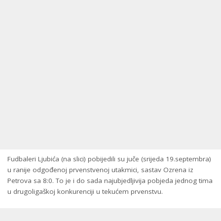
Fudbaleri Ljubića (na slici) pobijedili su juče (srijeda 19.septembra)
u ranije odgođenoj prvenstvenoj utakmici, sastav Ozrena iz
Petrova sa 8:0. To je i do sada najubjedljivija pobjeda jednog tima
u drugoligaškoj konkurenciji u tekućem prvenstvu.