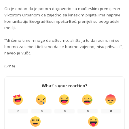
On je dodao da je potom dogovorio sa mađarskim premijerom
Viktorom Orbanom da zajedno sa kineskim prijateljima napravi
komunikaciju Beograd-Budimpešta-Beč, prenijeli su beogradski
mediji.
“Mi ćemo time mnoge da oštetimo, ali šta ja tu da radim, mi se
borimo za sebe. Hteli smo da se borimo zajedno, nisu prihvatili”,
naveo je Vučić.
(Srna)
What's your reaction?
0
0
0
0
0