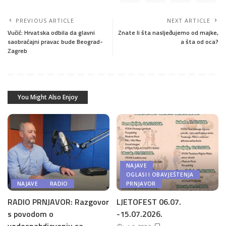
PREVIOUS ARTICLE
NEXT ARTICLE
Vučić: Hrvatska odbila da glavni
Znate li šta nasljeđujemo od majke,
saobraćajni pravac bude Beograd-
a šta od oca?
Zagreb
You Might Also Enjoy
NAJAVE
OGLASI I OBAVJEŠTENJA
NAJAVE
RADIO
PRNJAVOR
RADIO PRNJAVOR: Razgovor
LJETOFEST 06.07.
s povodom o
-15.07.2026.
vodosnabdjevanju sa