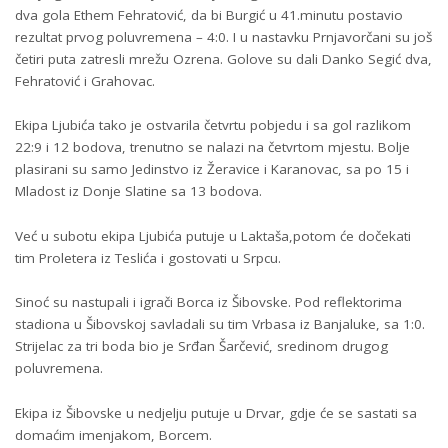
dva gola Ethem Fehratović, da bi Burgić u 41.minutu postavio
rezultat prvog poluvremena – 4:0. I u nastavku Prnjavorčani su još
četiri puta zatresli mrežu Ozrena. Golove su dali Danko Segić dva,
Fehratović i Grahovac.
Ekipa Ljubića tako je ostvarila četvrtu pobjedu i sa gol razlikom
22:9 i 12 bodova, trenutno se nalazi na četvrtom mjestu. Bolje
plasirani su samo Jedinstvo iz Žeravice i Karanovac, sa po 15 i
Mladost iz Donje Slatine sa 13 bodova.
Već u subotu ekipa Ljubića putuje u Laktaša,potom će dočekati
tim Proletera iz Teslića i gostovati u Srpcu.
Sinoć su nastupali i igrači Borca iz Šibovske. Pod reflektorima
stadiona u Šibovskoj savladali su tim Vrbasa iz Banjaluke, sa 1:0.
Strijelac za tri boda bio je Srđan Šarčević, sredinom drugog
poluvremena.
Ekipa iz Šibovske u nedjelju putuje u Drvar, gdje će se sastati sa
domaćim imenjakom, Borcem.