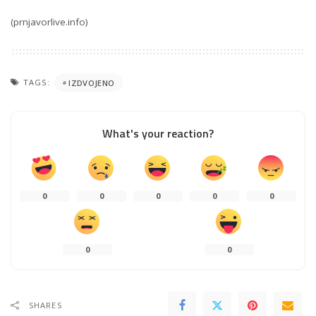
(prnjavorlive.info)
TAGS:
IZDVOJENO
What's your reaction?
0
0
0
0
0
0
0
SHARES