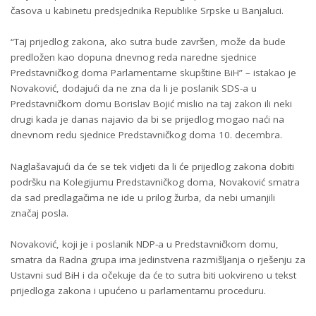
časova u kabinetu predsjednika Republike Srpske u Banjaluci.
“Taj prijedlog zakona, ako sutra bude završen, može da bude
predložen kao dopuna dnevnog reda naredne sjednice
Predstavničkog doma Parlamentarne skupštine BiH” – istakao je
Novaković, dodajući da ne zna da li je poslanik SDS-a u
Predstavničkom domu Borislav Bojić mislio na taj zakon ili neki
drugi kada je danas najavio da bi se prijedlog mogao naći na
dnevnom redu sjednice Predstavničkog doma 10. decembra.
Naglašavajući da će se tek vidjeti da li će prijedlog zakona dobiti
podršku na Kolegijumu Predstavničkog doma, Novaković smatra
da sad predlagačima ne ide u prilog žurba, da nebi umanjili
značaj posla.
Novaković, koji je i poslanik NDP-a u Predstavničkom domu,
smatra da Radna grupa ima jedinstvena razmišljanja o rješenju za
Ustavni sud BiH i da očekuje da će to sutra biti uokvireno u tekst
prijedloga zakona i upućeno u parlamentarnu proceduru.