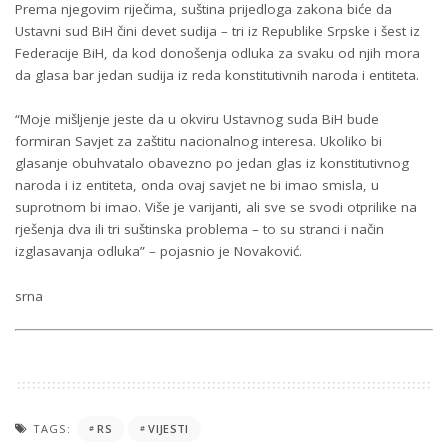
Prema njegovim riječima, suština prijedloga zakona biće da
Ustavni sud BiH čini devet sudija – tri iz Republike Srpske i šest iz
Federacije BiH, da kod donošenja odluka za svaku od njih mora
da glasa bar jedan sudija iz reda konstitutivnih naroda i entiteta.
“Moje mišljenje jeste da u okviru Ustavnog suda BiH bude
formiran Savjet za zaštitu nacionalnog interesa. Ukoliko bi
glasanje obuhvatalo obavezno po jedan glas iz konstitutivnog
naroda i iz entiteta, onda ovaj savjet ne bi imao smisla, u
suprotnom bi imao. Više je varijanti, ali sve se svodi otprilike na
rješenja dva ili tri suštinska problema – to su stranci i način
izglasavanja odluka” – pojasnio je Novaković.
srna
TAGS:
RS
VIJESTI