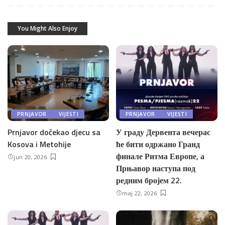
You Might Also Enjoy
PRNJAVOR
VIJESTI
PRNJAVOR
VIJESTI
Prnjavor dočekao djecu sa
У граду Дервента вечерас
Kosova i Metohije
ће бити одржано Гранд
финале Ритма Европе, а
jun 20, 2026
Прњавор наступа под
редним бројем 22.
maj 22, 2026