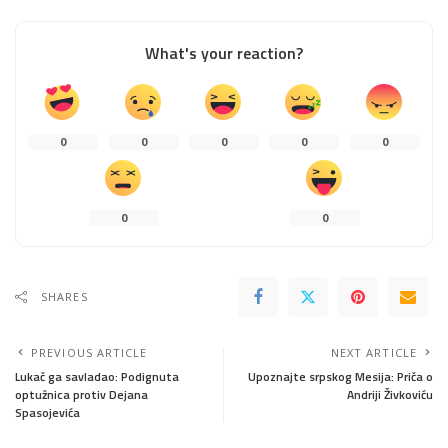
What's your reaction?
0
0
0
0
0
0
0
SHARES
PREVIOUS ARTICLE
NEXT ARTICLE
Lukač ga savladao: Podignuta
Upoznajte srpskog Mesija: Priča o
optužnica protiv Dejana
Andriji Živkoviću
Spasojevića