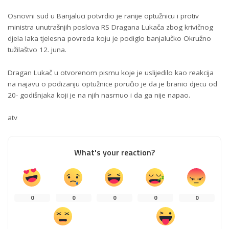
Osnovni sud u Banjaluci potvrdio je ranije optužnicu i protiv
ministra unutrašnjih poslova RS Dragana Lukača zbog krivičnog
djela laka tjelesna povreda koju je podiglo banjalučko Okružno
tužilaštvo 12. juna.
Dragan Lukač u otvorenom pismu koje je uslijedilo kao reakcija
na najavu o podizanju optužnice poručio je da je branio djecu od
20- godišnjaka koji je na njih nasrnuo i da ga nije napao.
atv
What's your reaction?
0
0
0
0
0