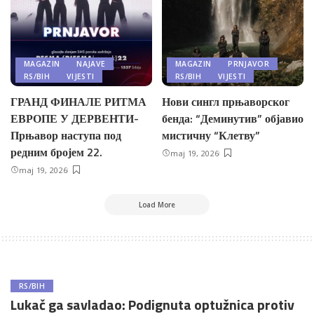
MAGAZIN
NAJAVE
MAGAZIN
PRNJAVOR
RS/BIH
VIJESTI
RS/BIH
VIJESTI
ГРАНД ФИНАЛЕ РИТМА
Нови сингл прњаворског
ЕВРОПЕ У ДЕРВЕНТИ-
бенда: “Деминутив” објавио
Прњавор наступа под
мистичну “Клетву”
редним бројем 22.
maj 19, 2026
maj 19, 2026
Load More
RS/BIH
Lukač ga savladao: Podignuta optužnica protiv