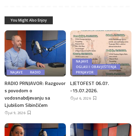
You Might Also Enjoy
NAJAVE
OGLASI I OBAVJEŠTENJA
NAJAVE
RADIO
PRNJAVOR
RADIO PRNJAVOR: Razgovor
LJETOFEST 06.07.
s povodom o
-15.07.2026.
vodosnabdjevanju sa
jul 6, 2026
Ljubišom Sibinčićem
jul 9, 2026