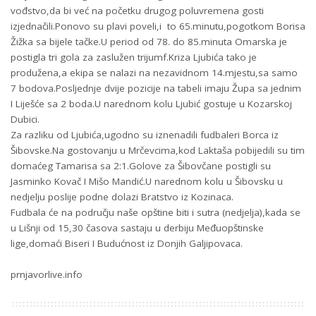
vođstvo,da bi već na početku drugog poluvremena gosti
izjednačili.Ponovo su plavi poveli,i to 65.minutu,pogotkom Borisa
Žižka sa bijele tačke.U period od 78. do 85.minuta Omarska je
postigla tri gola za zaslužen trijumf.Kriza Ljubića tako je
produžena,a ekipa se nalazi na nezavidnom 14.mjestu,sa samo
7 bodova.Posljednje dvije pozicije na tabeli imaju Župa sa jednim
I Liješće sa 2 boda.U narednom kolu Ljubić gostuje u Kozarskoj
Dubici.
Za razliku od Ljubića,ugodno su iznenadili fudbaleri Borca iz
Šibovske.Na gostovanju u Mrčevcima,kod Laktaša pobijedili su tim
domaćeg Tamarisa sa 2:1.Golove za Šibovčane postigli su
Jasminko Kovač I Mišo Mandić.U narednom kolu u Šibovsku u
nedjelju poslije podne dolazi Bratstvo iz Kozinaca.
Fudbala će na području naše opštine biti i sutra (nedjelja),kada se
u Lišnji od 15,30 časova sastaju u derbiju Međuopštinske
lige,domaći Biseri I Budućnost iz Donjih Galjipovaca.
prnjavorlive.info