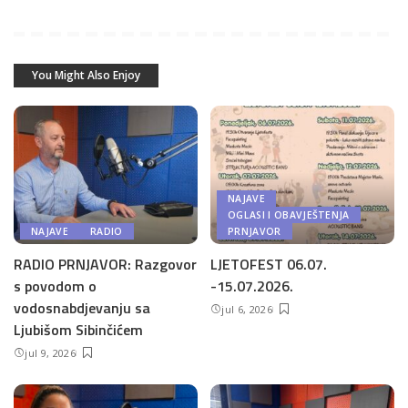
You Might Also Enjoy
NAJAVE
OGLASI I OBAVJEŠTENJA
NAJAVE
RADIO
PRNJAVOR
RADIO PRNJAVOR: Razgovor
LJETOFEST 06.07.
s povodom o
-15.07.2026.
vodosnabdjevanju sa
jul 6, 2026
Ljubišom Sibinčićem
jul 9, 2026