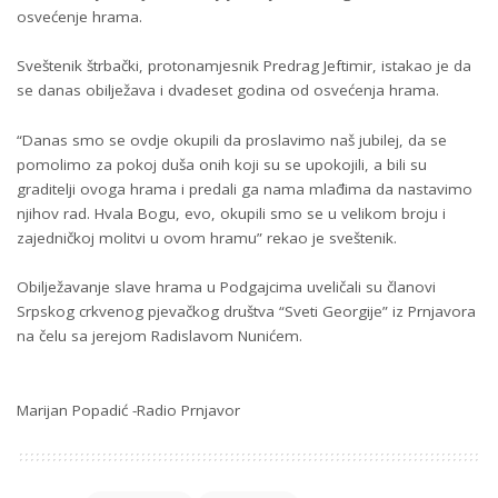
osvećenje hrama.
Sveštenik štrbački, protonamjesnik Predrag Jeftimir, istakao je da
se danas obilježava i dvadeset godina od osvećenja hrama.
“Danas smo se ovdje okupili da proslavimo naš jubilej, da se
pomolimo za pokoj duša onih koji su se upokojili, a bili su
graditelji ovoga hrama i predali ga nama mlađima da nastavimo
njihov rad. Hvala Bogu, evo, okupili smo se u velikom broju i
zajedničkoj molitvi u ovom hramu” rekao je sveštenik.
Obilježavanje slave hrama u Podgajcima uveličali su članovi
Srpskog crkvenog pjevačkog društva “Sveti Georgije” iz Prnjavora
na čelu sa jerejom Radislavom Nunićem.
Marijan Popadić -Radio Prnjavor