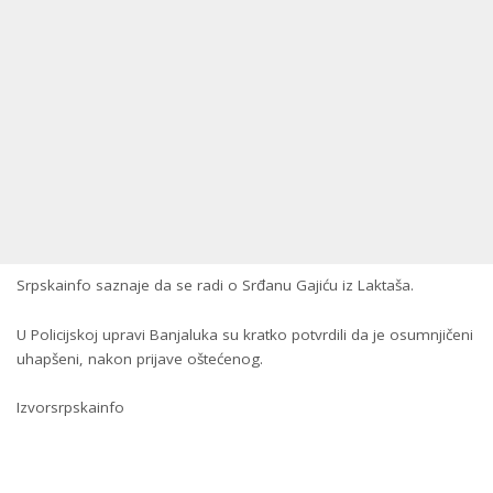
Srpskainfo saznaje da se radi o Srđanu Gajiću iz Laktaša.
U Policijskoj upravi Banjaluka su kratko potvrdili da je osumnjičeni
uhapšeni, nakon prijave oštećenog.
Izvorsrpskainfo