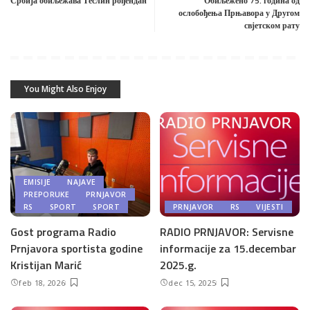
Србија обиљежава Теслин рођендан
Обиљежено 75. година од
ослобођења Прњавора у Другом
свјетском рату
You Might Also Enjoy
EMISIJE
NAJAVE
PREPORUKE
PRNJAVOR
RS
SPORT
SPORT
PRNJAVOR
RS
VIJESTI
Gost programa Radio
RADIO PRNJAVOR: Servisne
Prnjavora sportista godine
informacije za 15.decembar
Kristijan Marić
2025.g.
feb 18, 2026
dec 15, 2025