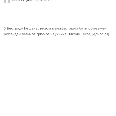
Posted
by
У Београду ће данас низом манифестација бити обиљежен
рођендан великог српског научника Николе Тесле, једног од
најпознатијих свјетских научника у области електротехнике.