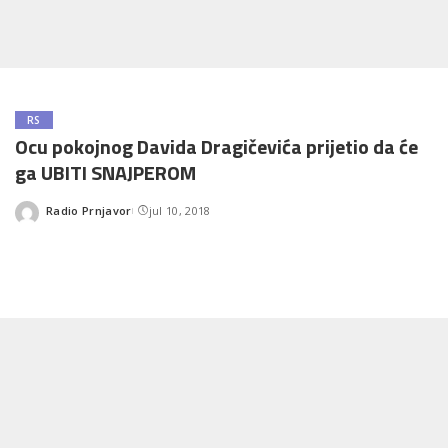
RS
Ocu pokojnog Davida Dragičevića prijetio da će
ga UBITI SNAJPEROM
Radio Prnjavor
jul 10, 2018
Posted
by