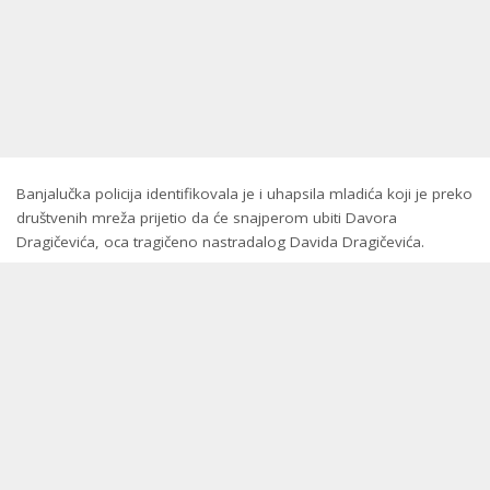
Banjalučka policija identifikovala je i uhapsila mladića koji je preko
društvenih mreža prijetio da će snajperom ubiti Davora
Dragičevića, oca tragičeno nastradalog Davida Dragičevića.