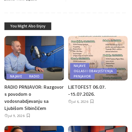
You Might Also Enjoy
NAJAVE
OGLASI I OBAVJEŠTENJA
NAJAVE
RADIO
PRNJAVOR
RADIO PRNJAVOR: Razgovor
LJETOFEST 06.07.
s povodom o
-15.07.2026.
vodosnabdjevanju sa
jul 6, 2026
Ljubišom Sibinčićem
jul 9, 2026