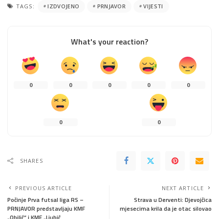
TAGS:
IZDVOJENO
PRNJAVOR
VIJESTI
What's your reaction?
0
0
0
0
0
0
0
SHARES
PREVIOUS ARTICLE
NEXT ARTICLE
Počinje Prva futsal liga RS –
Strava u Derventi: Djevojčica
PRNJAVOR predstavljaju KMF
mjesecima krila da je otac silovao
„Obilić“ i KMF „Ljubić