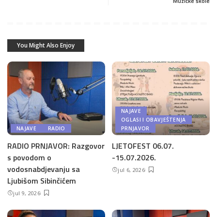
Muzičke škole
You Might Also Enjoy
NAJAVE
OGLASI I OBAVJEŠTENJA
NAJAVE
RADIO
PRNJAVOR
RADIO PRNJAVOR: Razgovor
LJETOFEST 06.07.
s povodom o
-15.07.2026.
vodosnabdjevanju sa
jul 6, 2026
Ljubišom Sibinčićem
jul 9, 2026