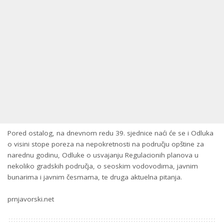
Pored ostalog, na dnevnom redu 39. sjednice naći će se i Odluka
o visini stope poreza na nepokretnosti na području opštine za
narednu godinu, Odluke o usvajanju Regulacionih planova u
nekoliko gradskih područja, o seoskim vodovodima, javnim
bunarima i javnim česmama, te druga aktuelna pitanja.
prnjavorski.net