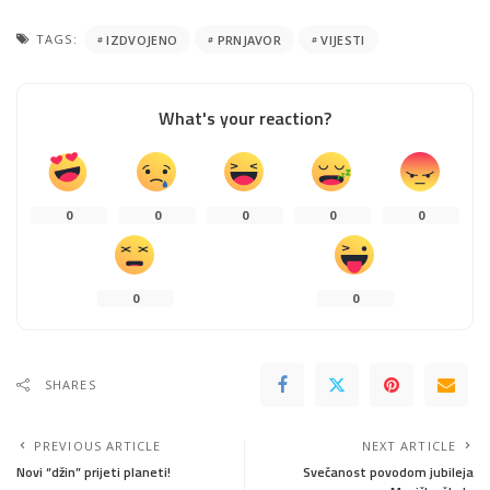
TAGS:
IZDVOJENO
PRNJAVOR
VIJESTI
What's your reaction?
0
0
0
0
0
0
0
SHARES
PREVIOUS ARTICLE
NEXT ARTICLE
Novi “džin” prijeti planeti!
Svečanost povodom jubileja