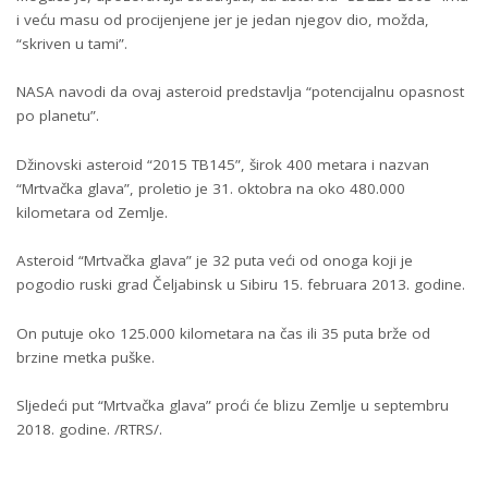
i veću masu od procijenjene jer je jedan njegov dio, možda,
“skriven u tami”.
NASA navodi da ovaj asteroid predstavlja “potencijalnu opasnost
po planetu”.
Džinovski asteroid “2015 TB145”, širok 400 metara i nazvan
“Mrtvačka glava”, proletio je 31. oktobra na oko 480.000
kilometara od Zemlje.
Asteroid “Mrtvačka glava” je 32 puta veći od onoga koji je
pogodio ruski grad Čeljabinsk u Sibiru 15. februara 2013. godine.
On putuje oko 125.000 kilometara na čas ili 35 puta brže od
brzine metka puške.
Sljedeći put “Mrtvačka glava” proći će blizu Zemlje u septembru
2018. godine. /RTRS/.