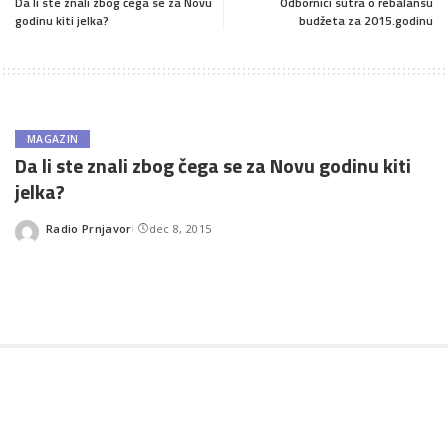
Da li ste znali zbog čega se za Novu
Odbornici sutra o rebalansu
godinu kiti jelka?
budžeta za 2015.godinu
MAGAZIN
Da li ste znali zbog čega se za Novu godinu kiti
jelka?
Radio Prnjavor
dec 8, 2015
Posted
by