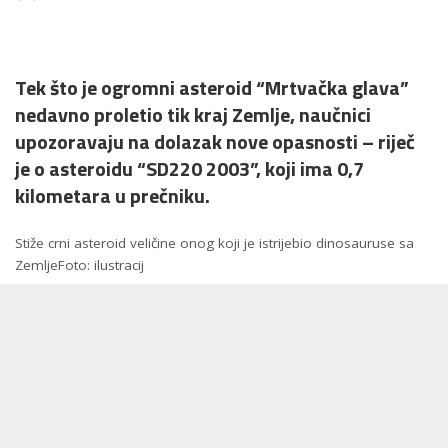
by
Tek što je ogromni asteroid “Mrtvačka glava”
nedavno proletio tik kraj Zemlje, naučnici
upozoravaju na dolazak nove opasnosti – riječ
je o asteroidu “SD220 2003”, koji ima 0,7
kilometara u prečniku.
Stiže crni asteroid veličine onog koji je istrijebio dinosauruse sa
ZemljeFoto: ilustracij