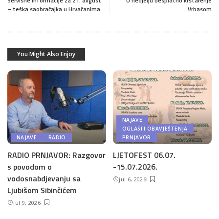
Servisne informacije za 21. avgust
U nedjelju besplatno krstarenje
– teška saobraćajka u Hrvaćanima
Vrbasom
You Might Also Enjoy
NAJAVE
OGLASI I OBAVJEŠTENJA
NAJAVE
RADIO
PRNJAVOR
RADIO PRNJAVOR: Razgovor
LJETOFEST 06.07.
s povodom o
-15.07.2026.
vodosnabdjevanju sa
jul 6, 2026
Ljubišom Sibinčićem
jul 9, 2026