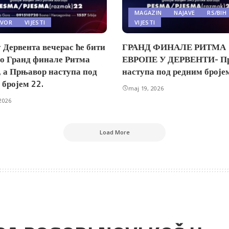
MAGAZIN
NAJAVE
RS/BIH
AVOR
VIJESTI
VIJESTI
 Дервента вечерас ће бити
ГРАНД ФИНАЛЕ РИТМА
о Гранд финале Ритма
ЕВРОПЕ У ДЕРВЕНТИ- П
, а Прњавор наступа под
наступа под редним бројем
 бројем 22.
maj 19, 2026
2026
Load More