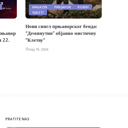
MAGAZIN
PRNJAVOR
RS/BIH
VIJESTI
Нови сингл прњаворског бенда:
рњавор
“Деминутив” објавио мистичну
 22.
“Клетву”
maj 19, 2026
PRATITE NAS