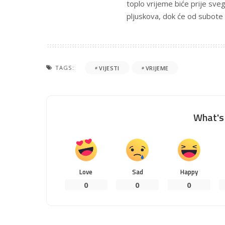
toplo vrijeme biće prije sveg
pljuskova, dok će od subote b
TAGS:
VIJESTI
VRIJEME
What's 
Love
Sad
Happy
0
0
0