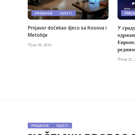
PRNJAVOR
VIJESTI
PRNJ
Prnjavor dočekao djecu sa Kosova i
У граду
Metohije
одржан
Европе
jun 20, 2026
редним
maj 22, 
PRNJAVOR
VIJESTI