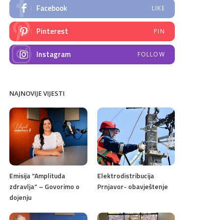
Facebook
LIKE
Pinterest
PIN
Instagram
FOLLOW
NAJNOVIJE VIJESTI
Emisija “Amplituda
Elektrodistribucija
zdravlja” – Govorimo o
Prnjavor- obavještenje
dojenju