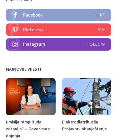
Facebook
LIKE
Pinterest
PIN
Instagram
FOLLOW
NAJNOVIJE VIJESTI
Emisija “Amplituda
Elektrodistribucija
zdravlja” – Govorimo o
Prnjavor- obavještenje
dojenju