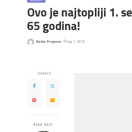
Ovo je najtopliji 1. 
65 godina!
Radio Prnjavor
sep 1, 2015
Posted
by
SHARES
READ NEXT