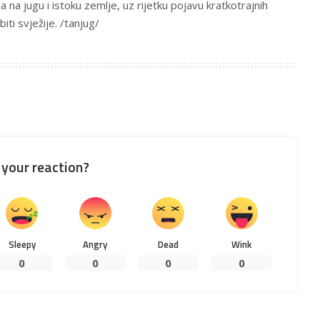
a na jugu i istoku zemlje, uz rijetku pojavu kratkotrajnih
iti svježije. /tanjug/
your reaction?
Sleepy
Angry
Dead
Wink
0
0
0
0