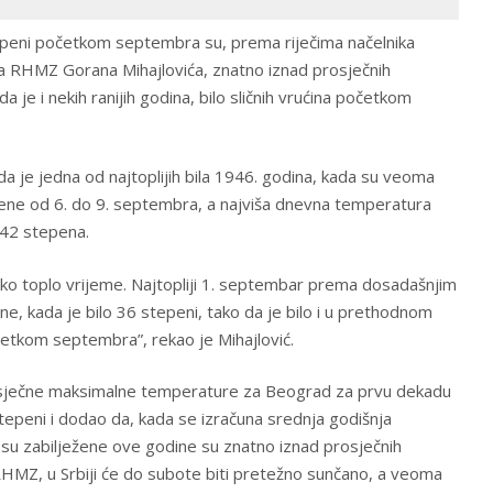
peni početkom septembra su, prema riječima načelnika
 RHMZ Gorana Mihajlovića, znatno iznad prosječnih
da je i nekih ranijih godina, bilo sličnih vrućina početkom
da je jedna od najtoplijih bila 1946. godina, kada su veoma
ene od 6. do 9. septembra, a najviša dnevna temperatura
 42 stepena.
ako toplo vrijeme. Najtopliji 1. septembar prema dosadašnjim
ne, kada je bilo 36 stepeni, tako da je bilo i u prethodnom
tkom septembra”, rekao je Mihajlović.
sječne maksimalne temperature za Beograd za prvu dekadu
epeni i dodao da, kada se izračuna srednja godišnja
su zabilježene ove godine su znatno iznad prosječnih
 RHMZ, u Srbiji će do subote biti pretežno sunčano, a veoma