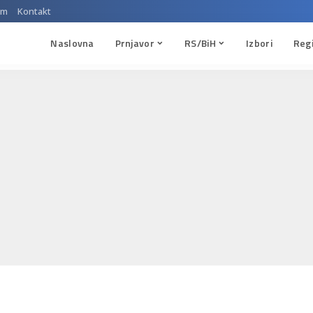
um
Kontakt
Naslovna
Prnjavor
RS/BiH
Izbori
Reg