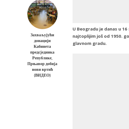
U Beogradu je danas u 16 
Захваљујући
najtoplijim još od 1950. 
донацији
glavnom gradu.
Кабинета
предсједника
Републике,
Прњавор добија
нови вртић
(ВИДЕО)