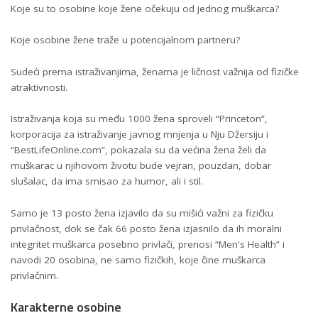
Koje su to osobine koje žene očekuju od jednog muškarca?
Koje osobine žene traže u potencijalnom partneru?
Sudeći prema istraživanjima, ženama je ličnost važnija od fizičke
atraktivnosti.
Istraživanja koja su među 1000 žena sproveli “Princeton”,
korporacija za istraživanje javnog mnjenja u Nju Džersiju i
“BestLifeOnline.com”, pokazala su da većina žena želi da
muškarac u njihovom životu bude vejran, pouzdan, dobar
slušalac, da ima smisao za humor, ali i stil.
Samo je 13 posto žena izjavilo da su mišići važni za fizičku
privlačnost, dok se čak 66 posto žena izjasnilo da ih moralni
integritet muškarca posebno privlači, prenosi “Men's Health” i
navodi 20 osobina, ne samo fizičkih, koje čine muškarca
privlačnim.
Karakterne osobine