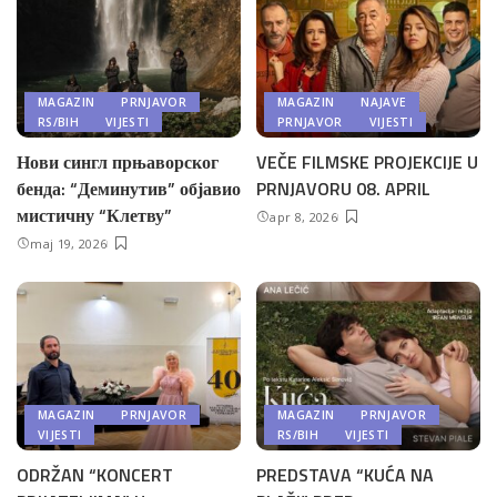
MAGAZIN
PRNJAVOR
MAGAZIN
NAJAVE
RS/BIH
VIJESTI
PRNJAVOR
VIJESTI
Нови сингл прњаворског
VEČE FILMSKE PROJEKCIJE U
бенда: “Деминутив” објавио
PRNJAVORU 08. APRIL
мистичну “Клетву”
apr 8, 2026
maj 19, 2026
MAGAZIN
PRNJAVOR
MAGAZIN
PRNJAVOR
VIJESTI
RS/BIH
VIJESTI
ODRŽAN “KONCERT
PREDSTAVA “KUĆA NA