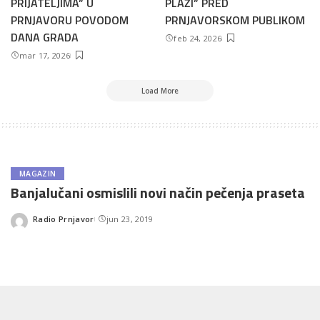
PRIJATELJIMA” U
PLAŽI” PRED
PRNJAVORU POVODOM
PRNJAVORSKOM PUBLIKOM
DANA GRADA
feb 24, 2026
mar 17, 2026
Load More
MAGAZIN
Banjalučani osmislili novi način pečenja praseta
Radio Prnjavor
jun 23, 2019
Posted
by