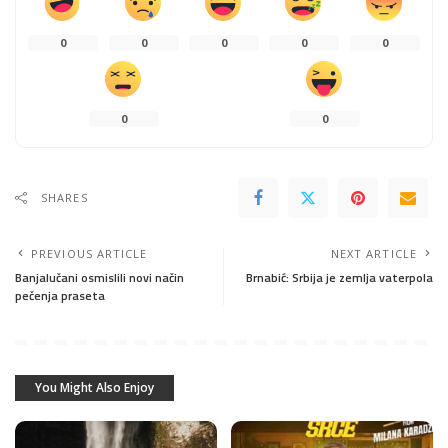
0
0
0
0
0
0
0
SHARES
PREVIOUS ARTICLE
NEXT ARTICLE
Banjalučani osmislili novi način
Brnabić: Srbija je zemlja vaterpola
pečenja praseta
You Might Also Enjoy