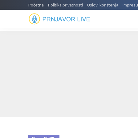
Početna
Politika privatnosti
Uslovi korištenja
Impres
RS
RS/BIH