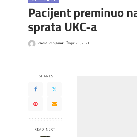
Pacijent preminuo n
sprata UKC-a
Radio Prnjavor
apr 20, 2021
Posted
by
SHARES
READ NEXT