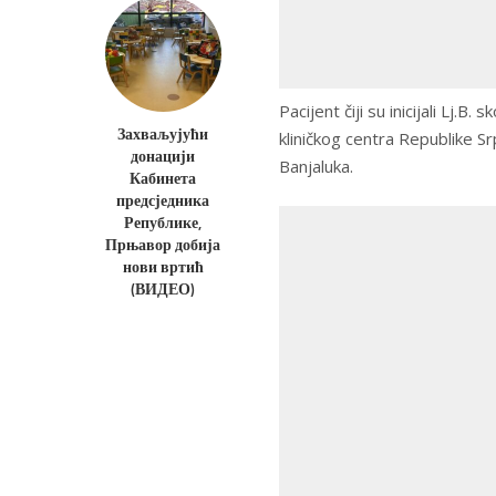
Pacijent čiji su inicijali Lj.
Захваљујући
kliničkog centra Republike Sr
донацији
Banjaluka.
Кабинета
предсједника
Републике,
Прњавор добија
нови вртић
(ВИДЕО)