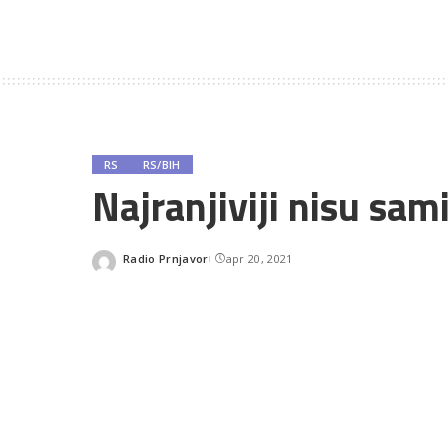
RS
RS/BIH
Najranjiviji nisu sam
Radio Prnjavor
apr 20, 2021
Posted
by
SHARES