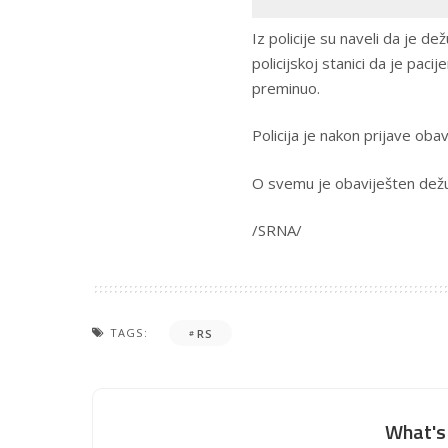
Iz policije su naveli da je d
policijskoj stanici da je paci
preminuo.
Policija je nakon prijave obav
O svemu je obaviješten dežur
/SRNA/
TAGS:
RS
What's 