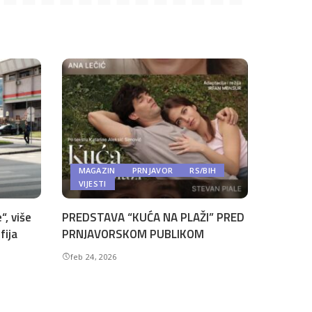
MAGAZIN
PRNJAVOR
RS/BIH
VIJESTI
“, više
PREDSTAVA “KUĆA NA PLAŽI” PRED
fija
PRNJAVORSKOM PUBLIKOM
feb 24, 2026