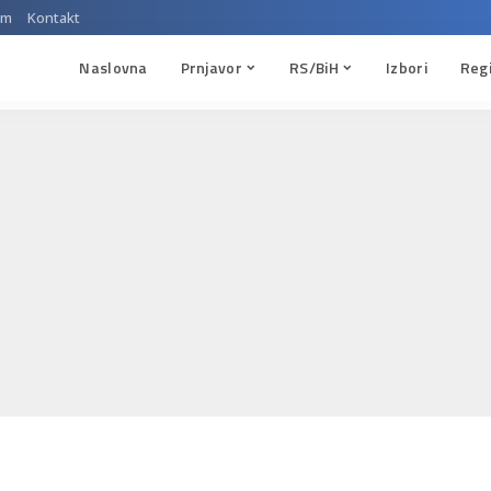
um
Kontakt
Naslovna
Prnjavor
RS/BiH
Izbori
Reg