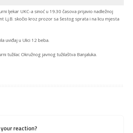
ežurni ljekar UKC-a sinoć u 19.30 časova prijavio nadležnoj
jent Lj.B. skočio kroz prozor sa šestog sprata i na licu mjesta
ila uviđaj u Ulici 12 beba.
ni tužilac Okružnog javnog tužilaštva Banjaluka.
your reaction?