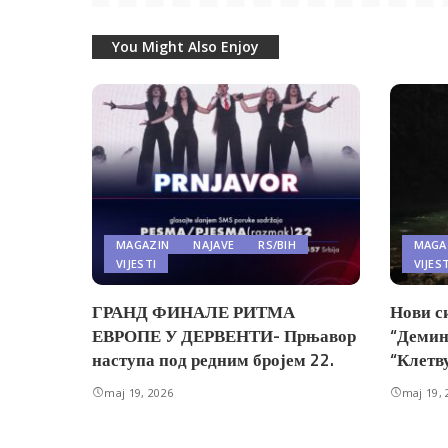
You Might Also Enjoy
MAGAZIN
NAJAVE
RS/BIH
MAGA
VIJESTI
VIJES
ГРАНД ФИНАЛЕ РИТМА
Нови с
ЕВРОПЕ У ДЕРВЕНТИ- Прњавор
“Демин
наступа под редним бројем 22.
“Клетв
maj 19, 2026
maj 19, 