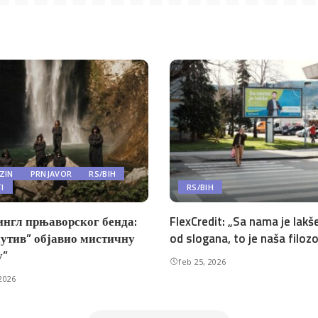
ZIN
PRNJAVOR
RS/BIH
TI
RS/BIH
ингл прњаворског бенда:
FlexCredit: „Sa nama je lakše
утив” објавио мистичну
od slogana, to je naša filozo
у”
feb 25, 2026
2026