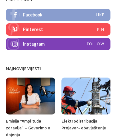
Facebook
LIKE
Pinterest
PIN
Instagram
FOLLOW
NAJNOVIJE VIJESTI
Emisija “Amplituda
Elektrodistribucija
zdravlja” – Govorimo o
Prnjavor- obavještenje
dojenju