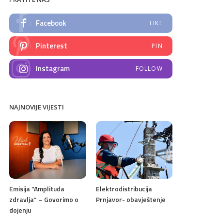
Facebook
LIKE
Pinterest
PIN
Instagram
FOLLOW
NAJNOVIJE VIJESTI
Emisija “Amplituda
Elektrodistribucija
zdravlja” – Govorimo o
Prnjavor- obavještenje
dojenju