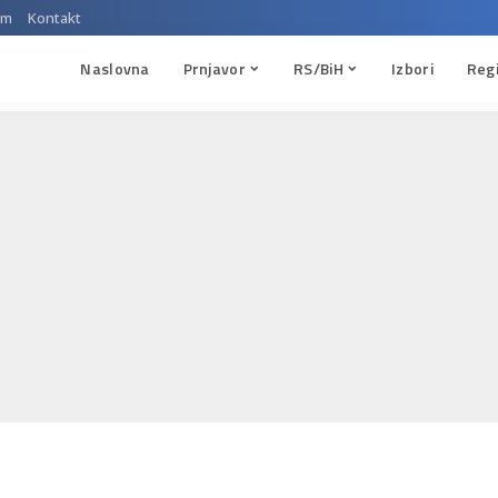
um
Kontakt
Naslovna
Prnjavor
RS/BiH
Izbori
Reg