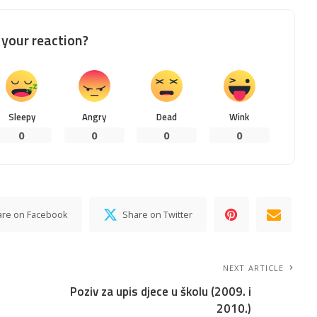
your reaction?
Sleepy
Angry
Dead
Wink
0
0
0
0
are on Facebook
Share on Twitter
NEXT ARTICLE
Poziv za upis djece u školu (2009. i
2010.)