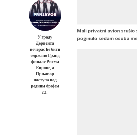
Mali privatni avion srušio
У граду
poginulo sedam osoba među
Дервента
вечерас ће бити
одржано Гранд
финале Ритма
Европе, а
Прњавор
наступа под
редним бројем
22.