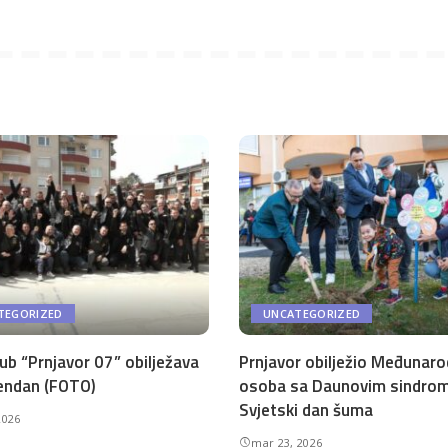
TEGORIZED
UNCATEGORIZED
ub “Prnjavor 07” obilježava
Prnjavor obilježio Međunaro
endan (FOTO)
osoba sa Daunovim sindro
Svjetski dan šuma
2026
mar 23, 2026