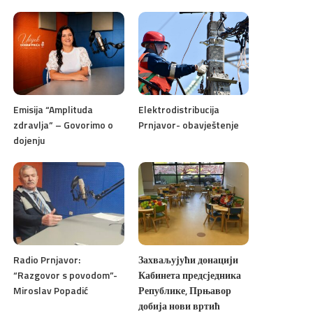
Emisija “Amplituda
Elektrodistribucija
zdravlja” – Govorimo o
Prnjavor- obavještenje
dojenju
Radio Prnjavor:
Захваљујући донацији
“Razgovor s povodom”-
Кабинета предсједника
Miroslav Popadić
Републике, Прњавор
добија нови вртић