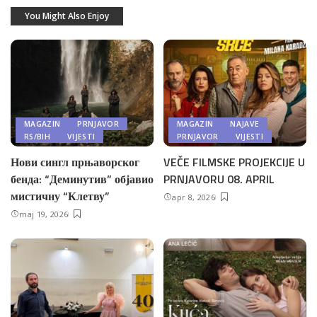
You Might Also Enjoy
MAGAZIN
PRNJAVOR
MAGAZIN
NAJAVE
RS/BIH
VIJESTI
PRNJAVOR
VIJESTI
Нови сингл прњаворског
VEČE FILMSKE PROJEKCIJE U
бенда: “Деминутив” објавио
PRNJAVORU 08. APRIL
мистичну “Клетву”
apr 8, 2026
maj 19, 2026