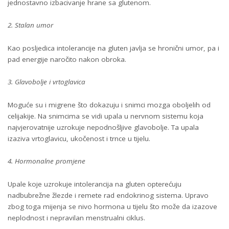
jednostavno izbacivanje hrane sa glutenom.
2. Stalan umor
Kao posljedica intolerancije na gluten javlja se hronični umor, pa i
pad energije naročito nakon obroka.
3. Glavobolje i vrtoglavica
Moguće su i migrene što dokazuju i snimci mozga oboljelih od
celijakije. Na snimcima se vidi upala u nervnom sistemu koja
najvjerovatnije uzrokuje nepodnošljive glavobolje. Ta upala
izaziva vrtoglavicu, ukočenost i trnce u tijelu.
4. Hormonalne promjene
Upale koje uzrokuje intolerancija na gluten opterećuju
nadbubrežne žlezde i remete rad endokrinog sistema. Upravo
zbog toga mijenja se nivo hormona u tijelu što može da izazove
neplodnost i nepravilan menstrualni ciklus.