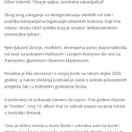
Dženi Valentiš. “Ona je sjajna, svestrana zabavljačica!”
Zbog svog zalaganja za destigmatizaciju obolelih od side i
podrške kampanjama legalizacije istopolnih brakova, Kajli ima
odanu i široku LBGT publiku koja je smatra “ambasadrokom
univerzalne ljubavi”.
Njen ljubavni život je, međutim, decenijama punio stupce tabloida,
od veze sa pokojnim Hačinsom i Lenijem Kravicom do one sa
francuskim glumceom Oliverom Martinezom.
Pevačica je bila otvorena i o svojoj borbi sa rakom dojke 2005.
godine, a nakon izlečenja podizala je svest o potrebi preventivnih
pregleda čak i u tridesetim godinama života.
U pedesetoj ne pokazuje nameru da uspori. Ove godine objavila
je “Golden”, svoj 14. album koji se odmah popeo na prva mesta
u Australiji i Britaniji.
“Ovo je dobro vreme u mom životu i zahvalna sam na tome”,