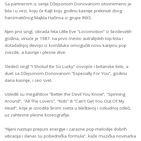
Sa partnerom iz serije Džejsonom Donovanom istovremeno je
bila i u vezi, koju će Kajli koju godinu kasnije prekinuti zbog
harizmatičnog Majkla Hačinsa iz grupe INXS.
Njen prvi singl, obrada hita Litlle Eve “Locomotion” iz šezdesetih
godina, vinuće je 1987. na prvo mesto autralijskih top-lista i
dotadašnjoj devojci iz komšiluka omogućiti novu karijeru pop
zvezde, a kasnije i plesne dive.
Sledeći singl “I Sholud Be So Lucky” osvojiće i britanske liste, a
duet sa Džejsonom Donovanom “Especially For You”, godinu
dana kasnije, i ceo svet.
Usledili su megahitovi “Better the Devil You Know”, “Spinning
Around”, “All The Lovers”, “Kids” ili “Can't Get You Out Of My
Head”, koje je izvodila širom sveta u bleštavoj i oskudnoj odeći,
uz zahtevne plesne koreografije.
“Njeni nastupi prepuni energije i zarazne pop-melodije dobrih
vibracija i danas su pobednička formula”, kaže muzička novinarka