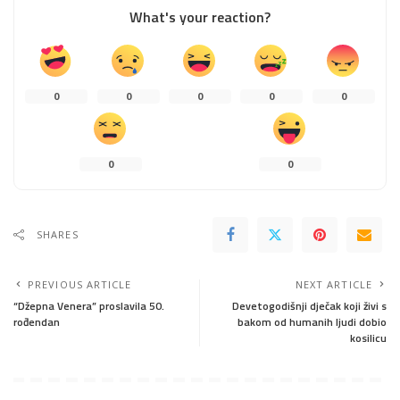
What's your reaction?
0
0
0
0
0
0
0
SHARES
PREVIOUS ARTICLE
NEXT ARTICLE
“Džepna Venera” proslavila 50.
Devetogodišnji dječak koji živi s
rođendan
bakom od humanih ljudi dobio
kosilicu