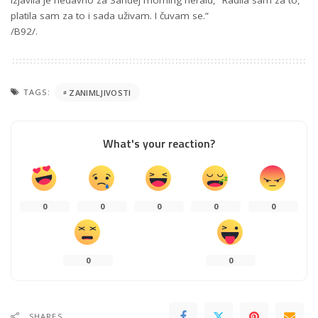
izjavila je nedavno za Sandej morning herald, “Radila sam za to,
platila sam za to i sada uživam. I čuvam se.”
/B92/.
TAGS:
ZANIMLJIVOSTI
What's your reaction?
0
0
0
0
0
0
0
SHARES