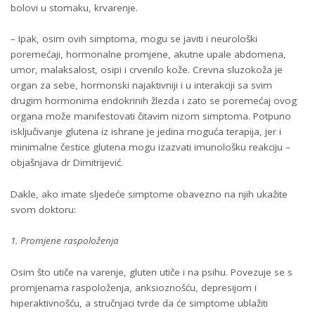
bolovi u stomaku, krvarenje.
– Ipak, osim ovih simptoma, mogu se javiti i neurološki
poremećaji, hormonalne promjene, akutne upale abdomena,
umor, malaksalost, osipi i crvenilo kože. Crevna sluzokoža je
organ za sebe, hormonski najaktivniji i u interakciji sa svim
drugim hormonima endokrinih žlezda i zato se poremećaj ovog
organa može manifestovati čitavim nizom simptoma. Potpuno
isključivanje glutena iz ishrane je jedina moguća terapija, jer i
minimalne čestice glutena mogu izazvati imunološku reakciju –
objašnjava dr Dimitrijević.
Dakle, ako imate sljedeće simptome obavezno na njih ukažite
svom doktoru:
1. Promjene raspoloženja
Osim što utiče na varenje, gluten utiče i na psihu. Povezuje se s
promjenama raspoloženja, anksioznošću, depresijom i
hiperaktivnošću, a stručnjaci tvrde da će simptome ublažiti