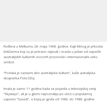
Rođena u Melburnu 28. maja 1968. godine, Kajli Minog je prkosila
kritičarima koji su je prerano otpisali i izrasla u jedan od najvećih
australijskih kulturnih izvoznih proizvoda i internacionalni seks-
simbol.
“Postala je sastavni deo australijske kulture”, kaže autralijska
dizajnerka Pola Džoj.
Imala je samo 11 godina kada se pojavila u televizijskoj seriji
“Skyways”, ali je u glumi napoznatija po ulozi u popularnoj
sapunici “Susedi”, u kojoj je igrala od 1986. do 1988. godine.