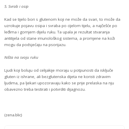
5. Svrab i osip
Kad se tijelo bori s glutenom koji ne može da svari, to može da
uzrokuje pojavu osipa i svraba po cijelom tijelu, a najčešće po
leđima i gornjem dijelu ruku. Ta upala je rezultat stvaranja
antitijela od stane imunološkog sistema, a promjene na koži
mogu da podsjećaju na psorijazu.
Ništa na svoju ruku
Ljudi koji boluju od celijakije moraju u potpunosti da isključe
gluten iz ishrane, ali bezglutenska dijeta ne koristi zdravim
ljudima, pa ljekari upozoravaju kako se prije prelaska na nju
obavezno treba testirati i potvrditi dijagnozu.
(zena.blic)