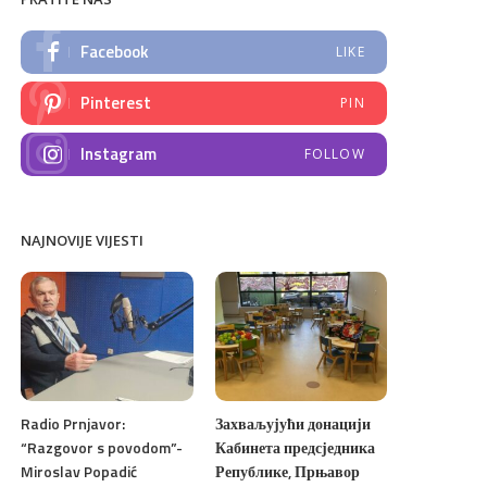
Facebook
LIKE
Pinterest
PIN
Instagram
FOLLOW
NAJNOVIJE VIJESTI
Radio Prnjavor:
Захваљујући донацији
“Razgovor s povodom”-
Кабинета предсједника
Miroslav Popadić
Републике, Прњавор