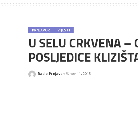
PRNJAVOR
VIJESTI
U SELU CRKVENA –
POSLJEDICE KLIZIŠT
Radio Prnjavor
nov 11, 2015
Posted
by
SHARES