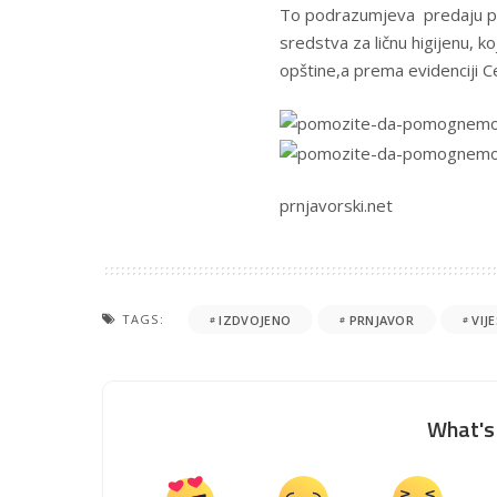
To podrazumjeva predaju pa
sredstva za ličnu higijenu, ko
opštine,a prema evidenciji Ce
prnjavorski.net
TAGS:
IZDVOJENO
PRNJAVOR
VIJ
What's 