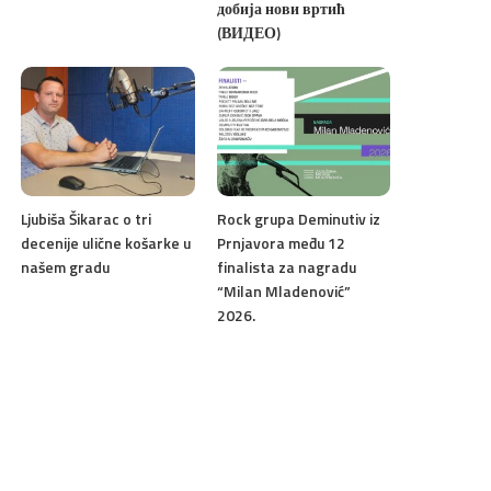
добија нови вртић
(ВИДЕО)
Ljubiša Šikarac o tri
Rock grupa Deminutiv iz
decenije ulične košarke u
Prnjavora među 12
našem gradu
finalista za nagradu
“Milan Mladenović”
2026.