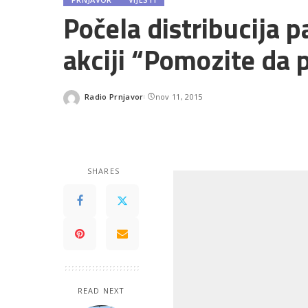
Počela distribucija p
akciji “Pomozite d
Radio Prnjavor
nov 11, 2015
Posted
by
SHARES
READ NEXT