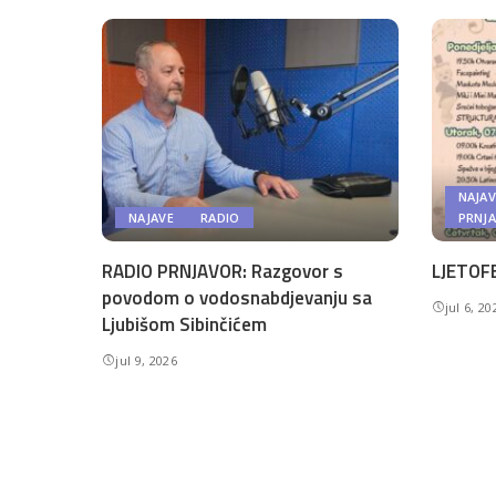
NAJAV
NAJAVE
RADIO
PRNJ
RADIO PRNJAVOR: Razgovor s
LJETOFE
povodom o vodosnabdjevanju sa
jul 6, 20
Ljubišom Sibinčićem
jul 9, 2026