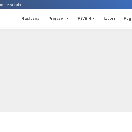
um
Kontakt
Naslovna
Prnjavor
RS/BiH
Izbori
Reg