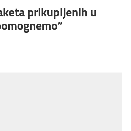
aketa prikupljenih u
a pomognemo”