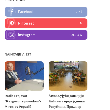
Facebook
LIKE
Pinterest
PIN
Instagram
FOLLOW
NAJNOVIJE VIJESTI
Radio Prnjavor:
Захваљујући донацији
“Razgovor s povodom”-
Кабинета предсједника
Miroslav Popadić
Републике, Прњавор