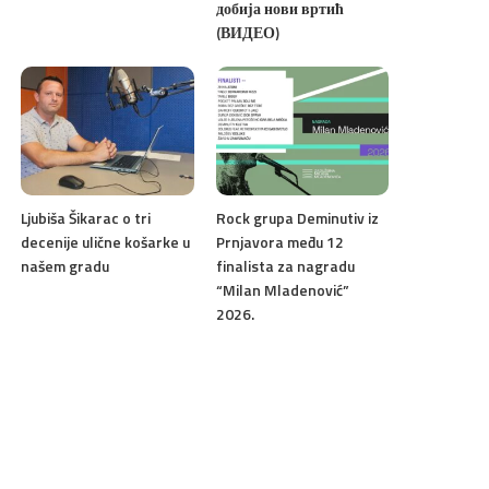
добија нови вртић
(ВИДЕО)
Ljubiša Šikarac o tri
Rock grupa Deminutiv iz
decenije ulične košarke u
Prnjavora među 12
našem gradu
finalista za nagradu
“Milan Mladenović”
2026.