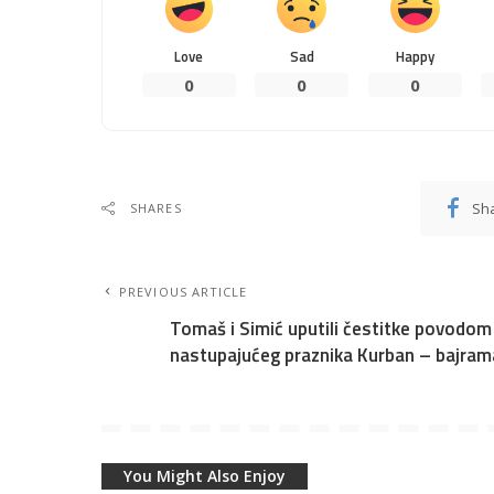
Love
Sad
Happy
0
0
0
Sh
SHARES
PREVIOUS ARTICLE
Tomaš i Simić uputili čestitke povodom
nastupajućeg praznika Kurban – bajram
You Might Also Enjoy