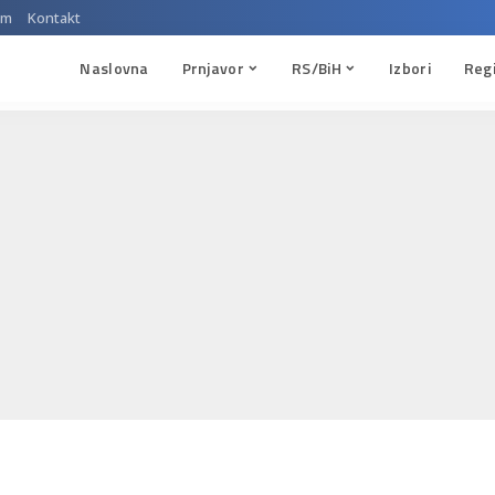
um
Kontakt
Naslovna
Prnjavor
RS/BiH
Izbori
Reg