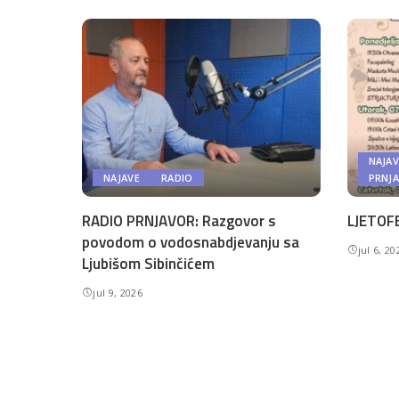
NAJAV
NAJAVE
RADIO
PRNJ
RADIO PRNJAVOR: Razgovor s
LJETOFE
povodom o vodosnabdjevanju sa
jul 6, 20
Ljubišom Sibinčićem
jul 9, 2026