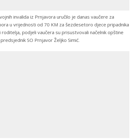
ojnih invalida iz Prnjavora uručilo je danas vaučere za
ibora u vrijednosti od 70 KM za šezdesetoro djece pripadnika
 roditelja, podjeli vaučera su prisustvovali načelnik opštine
predsjednik SO Prnjavor Željko Simić.