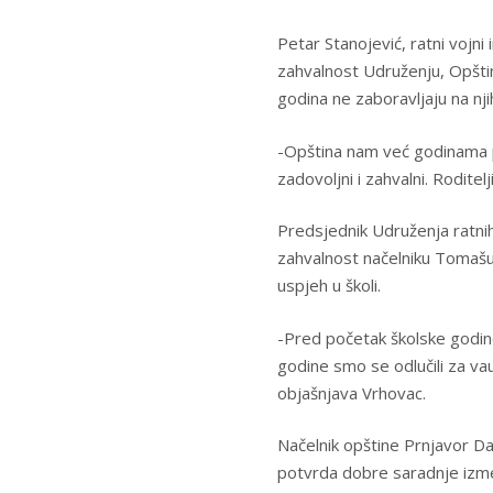
Petar Stanojević, ratni vojni 
zahvalnost Udruženju, Opštini
godina ne zaboravljaju na njih
-Opština nam već godinama po
zadovoljni i zahvalni. Roditel
Predsjednik Udruženja ratnih
zahvalnost načelniku Tomašu
uspjeh u školi.
-Pred početak školske godine,
godine smo se odlučili za vau
objašnjava Vrhovac.
Načelnik opštine Prnjavor D
potvrda dobre saradnje izme