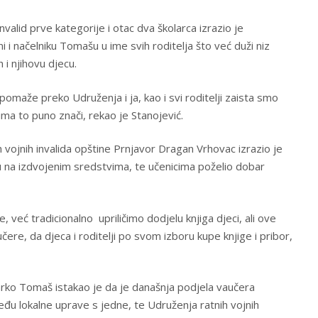
invalid prve kategorije i otac dva školarca izrazio je
 i načelniku Tomašu u ime svih roditelja što već duži niz
 i njihovu djecu.
maže preko Udruženja i ja, kao i svi roditelji zaista smo
jima to puno znači, rekao je Stanojević.
 vojnih invalida opštine Prnjavor Dragan Vrhovac izrazio je
 na izdvojenim sredstvima, te učenicima poželio dobar
 već tradicionalno upriličimo dodjelu knjiga djeci, ali ove
čere, da djeca i roditelji po svom izboru kupe knjige i pribor,
arko Tomaš istakao je da je današnja podjela vaučera
đu lokalne uprave s jedne, te Udruženja ratnih vojnih