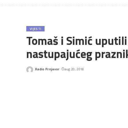
VIJESTI
Tomaš i Simić uputil
nastupajućeg prazni
Radio Prnjavor
aug 20, 2018
Posted
by
SHARES