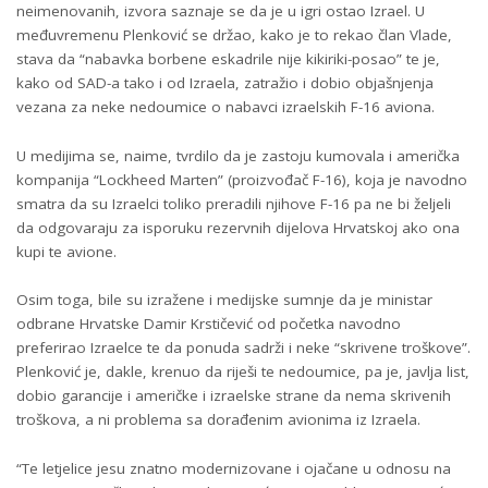
neimenovanih, izvora saznaje se da je u igri ostao Izrael. U
međuvremenu Plenković se držao, kako je to rekao član Vlade,
stava da “nabavka borbene eskadrile nije kikiriki-posao” te je,
kako od SAD-a tako i od Izraela, zatražio i dobio objašnjenja
vezana za neke nedoumice o nabavci izraelskih F-16 aviona.
U medijima se, naime, tvrdilo da je zastoju kumovala i američka
kompanija “Lockheed Marten” (proizvođač F-16), koja je navodno
smatra da su Izraelci toliko preradili njihove F-16 pa ne bi željeli
da odgovaraju za isporuku rezervnih dijelova Hrvatskoj ako ona
kupi te avione.
Osim toga, bile su izražene i medijske sumnje da je ministar
odbrane Hrvatske Damir Krstičević od početka navodno
preferirao Izraelce te da ponuda sadrži i neke “skrivene troškove”.
Plenković je, dakle, krenuo da riješi te nedoumice, pa je, javlja list,
dobio garancije i američke i izraelske strane da nema skrivenih
troškova, a ni problema sa dorađenim avionima iz Izraela.
“Te letjelice jesu znatno modernizovane i ojačane u odnosu na