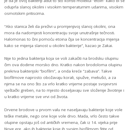
je da je ovoj bakteriji adut to što koristi molekul “etoin” kako bi se
oduprla slanoj okolini i visokim temperaturnim udarima, visokim
osmotskim pritiscima.
“Ako stanica želi da preživi u promjenjivoj slanoj okolini, ona
mora da nadomjesti koncentraciju svoje unutrašnje tečnosti.
Halomonas to čini pomoću etoina čija se koncentracija mijenja
kako se mijenja slanost u okolini bakterije”, kazao je Zakai.
Nije to jedina bakterija koja se voli zakačiti na brodsku olupinu
čim ova dodirne morsko dno. Kratko nakon brodoloma olupinu
prekriva bakterijski “biofilm”, a onda kreće “zabava”. Takve
biofilmove naprosto obožavaju korali, spužve, mekušci, a za
njima se na ono što za vrlo kratko vrijeme postaje svojevrsni
vještački greben, na to mjesto doseljavaju sve složenije životinje i
u kratko vrijeme sve vrvi od života.
Drvene brodove u prvom valu ne naseljavaju bakterije koje vole
teške metale, nego one koje vole drvo. Mada, vrlo često takve
olupine opstaju još od antičkih vremena, čak iz 14. vijeka prije
Nove ere, ako ih bakterije koje ih svojim biofilmom štite od