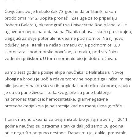
Čovječanstvu je trebalo čak 73 godine da bi Titanik nakon
brodoloma 1912. uopšte pronašli. Zasluge za to pripadaju
Robertu Balardu, okeanografu sa Univerziteta Rod Ajland, ali je
uglavnom nepoznato da su na Titanik nabasali skoro pa slučajno,
tragajući za dvije potonule nuklearne podmornice. Na njihovo
oduševljenje Titanik se našao između dvije podmornice. 3,8
kilometara ispod morske površine, u mraku, pod strašnim
vodenim pritiskom. U tom momentu bio je dobro očuvan.
Samo šest godina poslije ekipa naučnika iz Halifaksa u Novoj
Skotiji na brodu je uočila rđave tvorevine poput siga i ništa im nije
bilo jasno. A nakon što su ih pogledali pod mikroskopom, ispalo
je da su pune života. I to kakvog, bile su pune bakterije
halomonas titanicae; hemosintetske, gram-negativne
proteobakterije koja je najsretnija kad na meniju ima gvožđe.
Titanik na dnu okeana za ovaj mikrob bio je raj na zemlji i 2011.
godine naučnici su ostacima Titanika dali još samo 20 godina
prije nego što potpuno nestane. Danas mu je, dakle, preostalo