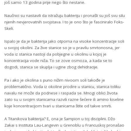
još samo 13 godina prije nego što nestane.
Naučnici su nastavili da istražuju bakteriju i pronašli su još svu silu
njenih nevjerovatnih svojstava. I to je ono što je fasciniralo Foks-
Skeli.
Ispalo je da je bakterija jako otporna na visoke koncentracije soli
u svojoj okolini. Za žive stanice so je u pravilu smrtonosna, jer
voda iz stanica nastoji da pobjegne u okolinu u kojoj je
koncentracija vode niža. To se zove osmoza, a kada se to
dogodi, stanica se skuplja i ugine zbog dehidracije.
Pa i ako je okolina s puno nižim nivoom soli takođe je
problematično. Voda iz okoline prodire u stanicu, stanica toliku
navalu ne može da podnese i raspada se. Mnogi oblici života
zato su u svojim stanicama razvili razne šećere ili amino kiseline
koje koncentracijom tvari u stanicama štite od takve smrti.
A Titanikova bakterija? E, ona je šampion u toj disciplini. Džo
Zakai s Instituta Lau-Langevin u Grenoblu u Francuskoj pronašao