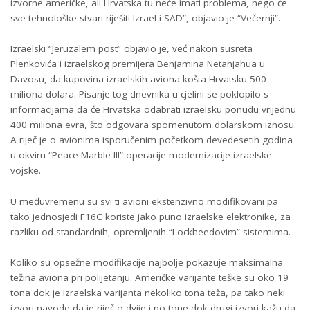
izvorne američke, ali Hrvatska tu neće imati problema, nego će
sve tehnološke stvari riješiti Izrael i SAD”, objavio je “Večernji”.
Izraelski “Jeruzalem post” objavio je, već nakon susreta
Plenkovića i izraelskog premijera Benjamina Netanjahua u
Davosu, da kupovina izraelskih aviona košta Hrvatsku 500
miliona dolara. Pisanje tog dnevnika u cjelini se poklopilo s
informacijama da će Hrvatska odabrati izraelsku ponudu vrijednu
400 miliona evra, što odgovara spomenutom dolarskom iznosu.
A riječ je o avionima isporučenim početkom devedesetih godina
u okviru “Peace Marble III” operacije modernizacije izraelske
vojske.
U međuvremenu su svi ti avioni ekstenzivno modifikovani pa
tako jednosjedi F16C koriste jako puno izraelske elektronike, za
razliku od standardnih, opremljenih “Lockheedovim” sistemima.
Koliko su opsežne modifikacije najbolje pokazuje maksimalna
težina aviona pri polijetanju. Američke varijante teške su oko 19
tona dok je izraelska varijanta nekoliko tona teža, pa tako neki
izvori navode da je riječ o dvije i po tone dok drugi izvori kažu da