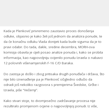
Kada je Plenković privremeno zaustavio proces donošenja
odluke, objasnio je kako želi još jednom da analizira ponude, te
da će konačnu odluku Vlada donijeti kada bude sigurna da je to
pravi odabir. Do tada, dakle, sredine decembra, MORH-ova
komisija obavila je cijeli posao analize ponuda i, kako se probila
informacija, kao najpovoljniju ocijenilo ponudu Izraela o nabavci
12 polovnih višenamjenskih F-16 C/D Baraka.
Do zastoja je došlo i zbog pritisaka drugih ponuđača i država, što
nije bilo iznenađenje pa je Plenković očigledno odlučio da
odradi još nekoliko razgovora s premijerima Švedske, Grčke i
Izraela, piše “Večernji”.
Kako stvari stoje, to dvomjesečno zadržavanje procesa nije
rezultiralo promjenom ocjene o najpovoljnijoj ponudi. Iz više,