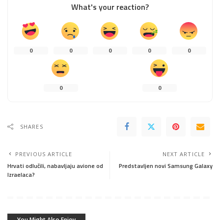
What's your reaction?
0
0
0
0
0
0
0
SHARES
PREVIOUS ARTICLE
NEXT ARTICLE
Hrvati odlučili, nabavljaju avione od
Predstavljen novi Samsung Galaxy
Izraelaca?
You Might Also Enjoy