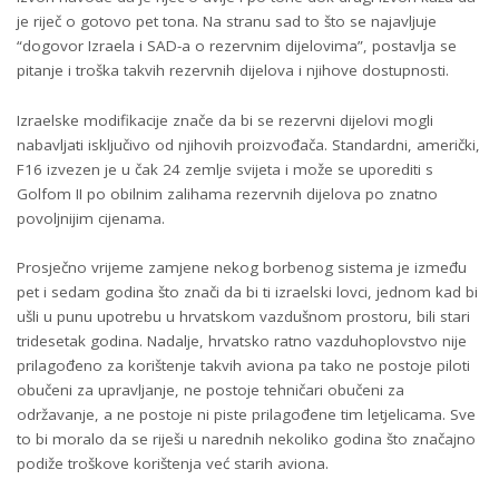
je riječ o gotovo pet tona. Na stranu sad to što se najavljuje
“dogovor Izraela i SAD-a o rezervnim dijelovima”, postavlja se
pitanje i troška takvih rezervnih dijelova i njihove dostupnosti.
Izraelske modifikacije znače da bi se rezervni dijelovi mogli
nabavljati isključivo od njihovih proizvođača. Standardni, američki,
F16 izvezen je u čak 24 zemlje svijeta i može se uporediti s
Golfom II po obilnim zalihama rezervnih dijelova po znatno
povoljnijim cijenama.
Prosječno vrijeme zamjene nekog borbenog sistema je između
pet i sedam godina što znači da bi ti izraelski lovci, jednom kad bi
ušli u punu upotrebu u hrvatskom vazdušnom prostoru, bili stari
tridesetak godina. Nadalje, hrvatsko ratno vazduhoplovstvo nije
prilagođeno za korištenje takvih aviona pa tako ne postoje piloti
obučeni za upravljanje, ne postoje tehničari obučeni za
održavanje, a ne postoje ni piste prilagođene tim letjelicama. Sve
to bi moralo da se riješi u narednih nekoliko godina što značajno
podiže troškove korištenja već starih aviona.