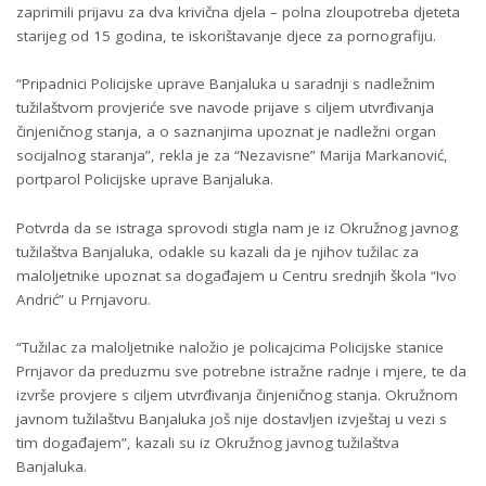
zaprimili prijavu za dva krivična djela – polna zloupotreba djeteta
starijeg od 15 godina, te iskorištavanje djece za pornografiju.
“Pripadnici Policijske uprave Banjaluka u saradnji s nadležnim
tužilaštvom provjeriće sve navode prijave s ciljem utvrđivanja
činjeničnog stanja, a o saznanjima upoznat je nadležni organ
socijalnog staranja”, rekla je za “Nezavisne” Marija Markanović,
portparol Policijske uprave Banjaluka.
Potvrda da se istraga sprovodi stigla nam je iz Okružnog javnog
tužilaštva Banjaluka, odakle su kazali da je njihov tužilac za
maloljetnike upoznat sa događajem u Centru srednjih škola “Ivo
Andrić” u Prnjavoru.
“Tužilac za maloljetnike naložio je policajcima Policijske stanice
Prnjavor da preduzmu sve potrebne istražne radnje i mjere, te da
izvrše provjere s ciljem utvrđivanja činjeničnog stanja. Okružnom
javnom tužilaštvu Banjaluka još nije dostavljen izvještaj u vezi s
tim događajem”, kazali su iz Okružnog javnog tužilaštva
Banjaluka.