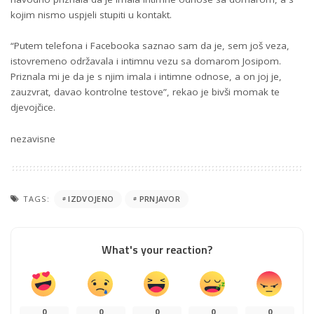
kojim nismo uspjeli stupiti u kontakt.
“Putem telefona i Facebooka saznao sam da je, sem još veza,
istovremeno održavala i intimnu vezu sa domarom Josipom.
Priznala mi je da je s njim imala i intimne odnose, a on joj je,
zauzvrat, davao kontrolne testove”, rekao je bivši momak te
djevojčice.
nezavisne
TAGS:
IZDVOJENO
PRNJAVOR
What's your reaction?
0
0
0
0
0