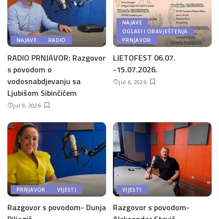
NAJAVE
OGLASI I OBAVJEŠTENJA
NAJAVE
RADIO
PRNJAVOR
RADIO PRNJAVOR: Razgovor
LJETOFEST 06.07.
s povodom o
-15.07.2026.
vodosnabdjevanju sa
jul 6, 2026
Ljubišom Sibinčićem
jul 9, 2026
PRNJAVOR
VIJESTI
VIJESTI
Razgovor s povodom- Dunja
Razgovor s povodom-
Piljagić
Aleksandar Stević