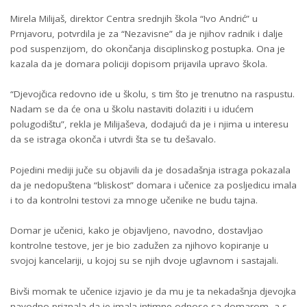
Mirela Milijaš, direktor Centra srednjih škola “Ivo Andrić” u
Prnjavoru, potvrdila je za “Nezavisne” da je njihov radnik i dalje
pod suspenzijom, do okončanja disciplinskog postupka. Ona je
kazala da je domara policiji dopisom prijavila upravo škola.
“Djevojčica redovno ide u školu, s tim što je trenutno na raspustu.
Nadam se da će ona u školu nastaviti dolaziti i u idućem
polugodištu”, rekla je Milijaševa, dodajući da je i njima u interesu
da se istraga okonča i utvrdi šta se tu dešavalo.
Pojedini mediji juče su objavili da je dosadašnja istraga pokazala
da je nedopuštena “bliskost” domara i učenice za posljedicu imala
i to da kontrolni testovi za mnoge učenike ne budu tajna.
Domar je učenici, kako je objavljeno, navodno, dostavljao
kontrolne testove, jer je bio zadužen za njihovo kopiranje u
svojoj kancelariji, u kojoj su se njih dvoje uglavnom i sastajali.
Bivši momak te učenice izjavio je da mu je ta nekadašnja djevojka
navodno priznala da je imala intimne odnose sa domarom, a s