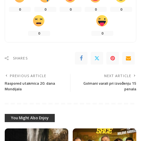
0
0
0
0
0
0
0
SHARES
PREVIOUS ARTICLE
NEXT ARTICLE
Raspored utakmica 20. dana
Golmani varali pri izvođenju 15
Mondijala
penala
You Might Also Enjoy