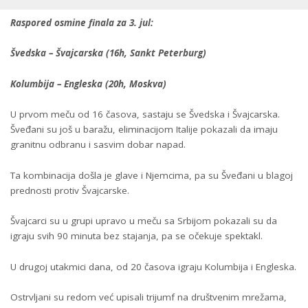
Raspored osmine finala za 3. jul:
Švedska – Švajcarska (16h, Sankt Peterburg)
Kolumbija – Engleska (20h, Moskva)
U prvom meču od 16 časova, sastaju se Švedska i Švajcarska.
Šveđani su još u baražu, eliminacijom Italije pokazali da imaju
granitnu odbranu i sasvim dobar napad.
Ta kombinacija došla je glave i Njemcima, pa su Šveđani u blagoj
prednosti protiv Švajcarske.
Švajcarci su u grupi upravo u meču sa Srbijom pokazali su da
igraju svih 90 minuta bez stajanja, pa se očekuje spektakl.
U drugoj utakmici dana, od 20 časova igraju Kolumbija i Engleska.
Ostrvljani su redom već upisali trijumf na društvenim mrežama,