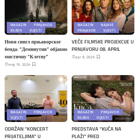
MAGAZIN
PRNJAVOR
MAGAZIN
NAJAVE
RS/BIH
VIJESTI
PRNJAVOR
VIJESTI
Нови сингл прњаворског
VEČE FILMSKE PROJEKCIJE U
бенда: “Деминутив” објавио
PRNJAVORU 08. APRIL
мистичну “Клетву”
apr 8, 2026
maj 19, 2026
MAGAZIN
PRNJAVOR
MAGAZIN
PRNJAVOR
VIJESTI
RS/BIH
VIJESTI
ODRŽAN “KONCERT
PREDSTAVA “KUĆA NA
PRIJATELJIMA” U
PLAŽI” PRED