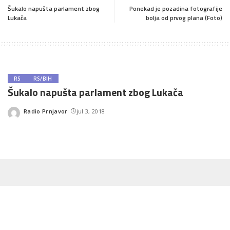
Šukalo napušta parlament zbog
Ponekad je pozadina fotografije
Lukača
bolja od prvog plana (Foto)
RS
RS/BIH
Šukalo napušta parlament zbog Lukača
Radio Prnjavor
jul 3, 2018
Posted
by