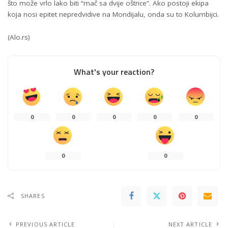
što može vrlo lako biti “mač sa dvije oštrice”. Ako postoji ekipa
koja nosi epitet nepredvidive na Mondijalu, onda su to Kolumbijci.
(Alo.rs)
What's your reaction?
0
0
0
0
0
0
0
SHARES
PREVIOUS ARTICLE
NEXT ARTICLE