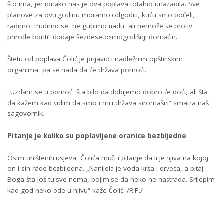
što ima, jer ionako nas je ova poplava totalno unazadila. Sve
planove za ovu godinu moramo odgoditi, kuću smo počeli,
radimo, trudimo se, ne gubimo nadu, ali nemože se protiv
prirode boriti“ dodaje šezdesetosmogodišnji domaćin.
Štetu od poplava Čolić je prijavio i nadležnim opštinskim
organima, pa se nada da će država pomoći.
„Uzdam se u pomoć, šta bilo da dobijemo dobro će doći, ali šta
da kažem kad vidim da smo i mi i država siromašni“ smatra naš
sagovornik.
Pitanje je koliko su poplavljene oranice bezbijedne
Osim uništenih usjeva, Čolića muči i pitanje da li je njiva na kojoj
on i sin rade bezbijedna. „Nanijela je voda krša i drveća, a pitaj
Boga šta još tu sve nema, bojim se da neko ne nastrada. Srijepim
kad god neko ode u njivu“-kaže Čolić. /R.P./