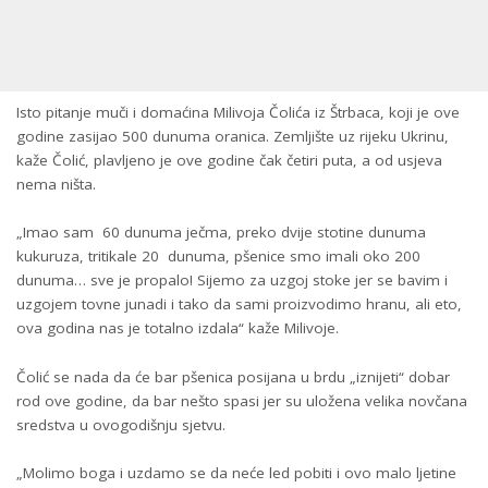
Isto pitanje muči i domaćina Milivoja Čolića iz Štrbaca, koji je ove
godine zasijao 500 dunuma oranica. Zemljište uz rijeku Ukrinu,
kaže Čolić, plavljeno je ove godine čak četiri puta, a od usjeva
nema ništa.
„Imao sam 60 dunuma ječma, preko dvije stotine dunuma
kukuruza, tritikale 20 dunuma, pšenice smo imali oko 200
dunuma… sve je propalo! Sijemo za uzgoj stoke jer se bavim i
uzgojem tovne junadi i tako da sami proizvodimo hranu, ali eto,
ova godina nas je totalno izdala“ kaže Milivoje.
Čolić se nada da će bar pšenica posijana u brdu „iznijeti“ dobar
rod ove godine, da bar nešto spasi jer su uložena velika novčana
sredstva u ovogodišnju sjetvu.
„Molimo boga i uzdamo se da neće led pobiti i ovo malo ljetine