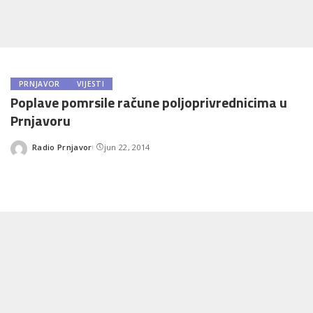
PRNJAVOR
VIJESTI
Poplave pomrsile račune poljoprivrednicima u
Prnjavoru
Radio Prnjavor
jun 22, 2014
Posted
by