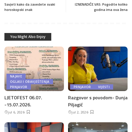
Savjeti kako da zavedete svaki
IZNENADIĆE VAS: Pogodite koliko
horoskopski znak
godina ima ova žena
You Might Also Enjoy
NAJAVE
OGLASI I OBAVJEŠTENJA
PRNJAVOR
PRNJAVOR
VIJESTI
LJETOFEST 06.07.
Razgovor s povodom- Dunja
-15.07.2026.
Piljagić
jul 6, 2026
jul 2, 2026