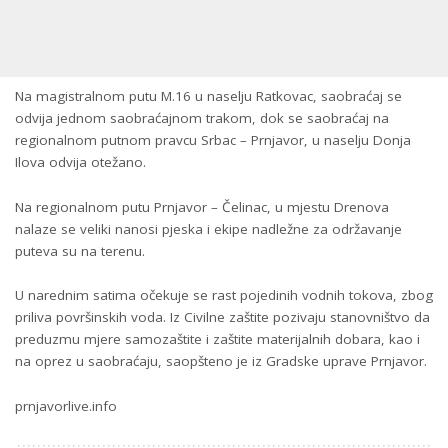
Na magistralnom putu M.16 u naselju Ratkovac, saobraćaj se
odvija jednom saobraćajnom trakom, dok se saobraćaj na
regionalnom putnom pravcu Srbac – Prnjavor, u naselju Donja
Ilova odvija otežano.
Na regionalnom putu Prnjavor – Čelinac, u mjestu Drenova
nalaze se veliki nanosi pjeska i ekipe nadležne za održavanje
puteva su na terenu.
U narednim satima očekuje se rast pojedinih vodnih tokova, zbog
priliva površinskih voda. Iz Civilne zaštite pozivaju stanovništvo da
preduzmu mjere samozaštite i zaštite materijalnih dobara, kao i
na oprez u saobraćaju, saopšteno je iz Gradske uprave Prnjavor.
prnjavorlive.info