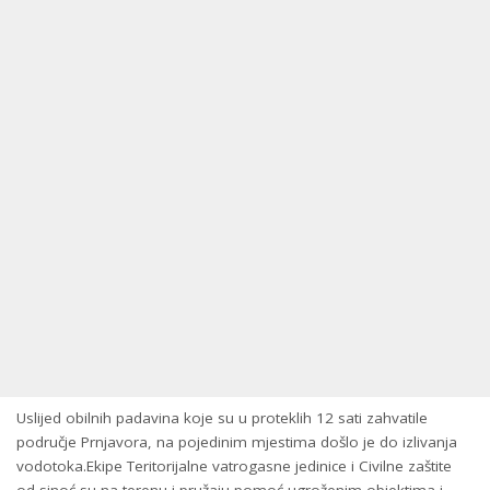
Uslijed obilnih padavina koje su u proteklih 12 sati zahvatile
područje Prnjavora, na pojedinim mjestima došlo je do izlivanja
vodotoka.Ekipe Teritorijalne vatrogasne jedinice i Civilne zaštite
od sinoć su na terenu i pružaju pomoć ugroženim objektima i