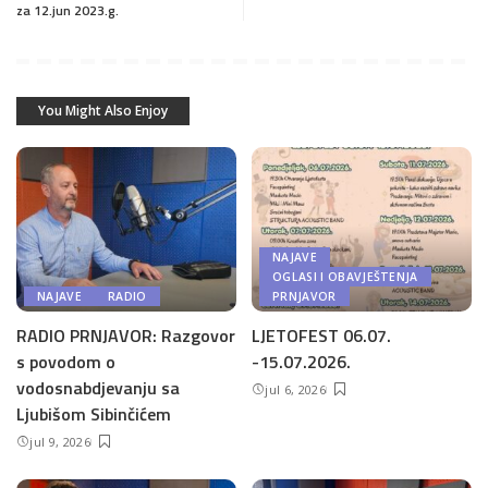
za 12.jun 2023.g.
You Might Also Enjoy
NAJAVE
OGLASI I OBAVJEŠTENJA
NAJAVE
RADIO
PRNJAVOR
RADIO PRNJAVOR: Razgovor
LJETOFEST 06.07.
s povodom o
-15.07.2026.
vodosnabdjevanju sa
jul 6, 2026
Ljubišom Sibinčićem
jul 9, 2026