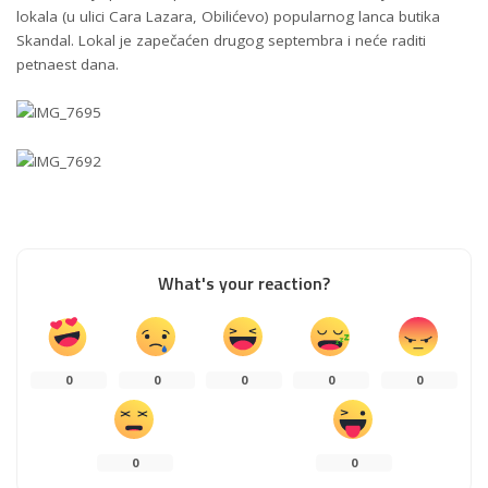
lokala (u ulici Cara Lazara, Obilićevo) popularnog lanca butika
Skandal. Lokal je zapečaćen drugog septembra i neće raditi
petnaest dana.
What's your reaction?
0
0
0
0
0
0
0