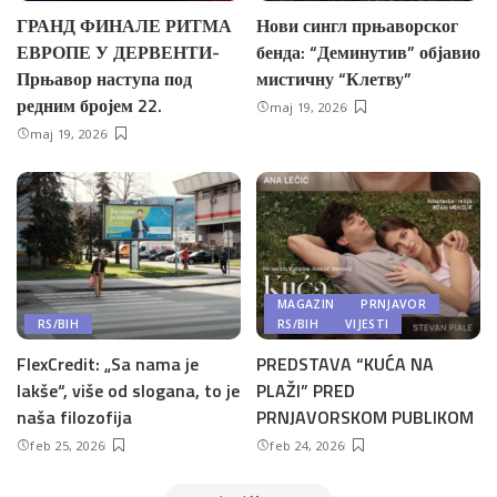
ГРАНД ФИНАЛЕ РИТМА
Нови сингл прњаворског
ЕВРОПЕ У ДЕРВЕНТИ-
бенда: “Деминутив” објавио
Прњавор наступа под
мистичну “Клетву”
редним бројем 22.
maj 19, 2026
maj 19, 2026
MAGAZIN
PRNJAVOR
RS/BIH
RS/BIH
VIJESTI
FlexCredit: „Sa nama je
PREDSTAVA “KUĆA NA
lakše“, više od slogana, to je
PLAŽI” PRED
naša filozofija
PRNJAVORSKOM PUBLIKOM
feb 25, 2026
feb 24, 2026