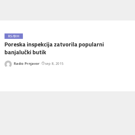
RS/BIH
Poreska inspekcija zatvorila popularni
banjalučki butik
Radio Prnjavor
sep 8, 2015
Posted
by