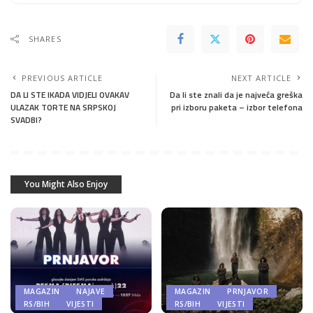
SHARES
PREVIOUS ARTICLE
NEXT ARTICLE
DA LI STE IKADA VIDJELI OVAKAV
Da li ste znali da je najveća greška
ULAZAK TORTE NA SRPSKOJ
pri izboru paketa – izbor telefona
SVADBI?
You Might Also Enjoy
MAGAZIN
NAJAVE
MAGAZIN
PRNJAVOR
RS/BIH
VIJESTI
RS/BIH
VIJESTI