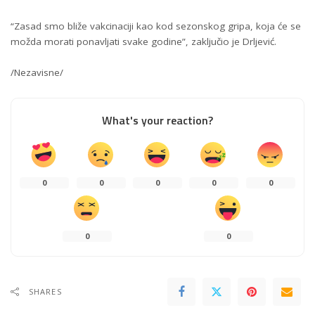
“Zasad smo bliže vakcinaciji kao kod sezonskog gripa, koja će se
možda morati ponavljati svake godine”, zaključio je Drljević.
/Nezavisne/
What's your reaction?
0
0
0
0
0
0
0
SHARES