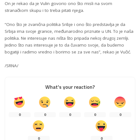
On je rekao da je Vulin govorio ono što misli na svom
stranačkom skupu i to treba pitati njega.
“Ono što je zvanična politika Sribje i ono što predstavlja je da
Srbija ima svoje granice, međunarodno priznate u UN. To je naša
politika. Ne interesuje nas ništa što pripada nekoj drugoj zemlji.
Jedino što nas interesuje je to da čuvamo svoje, da budemo
bogatiji i radimo vredno i borimo se za sve nas”, rekao je Vučić.
/SRNA/
What's your reaction?
0
0
0
0
0
0
0