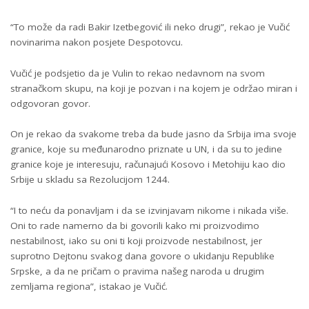
“To može da radi Bakir Izetbegović ili neko drugi”, rekao je Vučić
novinarima nakon posjete Despotovcu.
Vučić je podsjetio da je Vulin to rekao nedavnom na svom
stranačkom skupu, na koji je pozvan i na kojem je održao miran i
odgovoran govor.
On je rekao da svakome treba da bude jasno da Srbija ima svoje
granice, koje su međunarodno priznate u UN, i da su to jedine
granice koje je interesuju, računajući Kosovo i Metohiju kao dio
Srbije u skladu sa Rezolucijom 1244.
“I to neću da ponavljam i da se izvinjavam nikome i nikada više.
Oni to rade namerno da bi govorili kako mi proizvodimo
nestabilnost, iako su oni ti koji proizvode nestabilnost, jer
suprotno Dejtonu svakog dana govore o ukidanju Republike
Srpske, a da ne pričam o pravima našeg naroda u drugim
zemljama regiona”, istakao je Vučić.