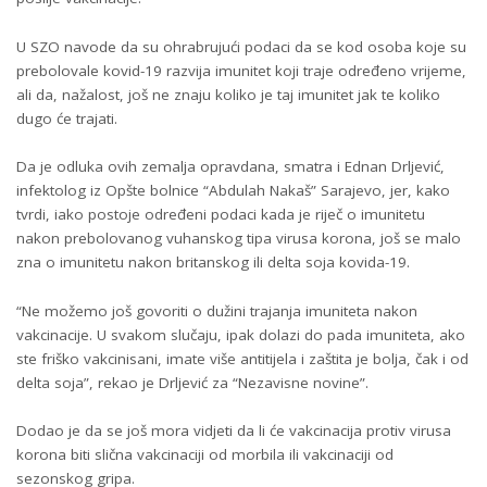
U SZO navode da su ohrabrujući podaci da se kod osoba koje su
prebolovale kovid-19 razvija imunitet koji traje određeno vrijeme,
ali da, nažalost, još ne znaju koliko je taj imunitet jak te koliko
dugo će trajati.
Da je odluka ovih zemalja opravdana, smatra i Ednan Drljević,
infektolog iz Opšte bolnice “Abdulah Nakaš” Sarajevo, jer, kako
tvrdi, iako postoje određeni podaci kada je riječ o imunitetu
nakon prebolovanog vuhanskog tipa virusa korona, još se malo
zna o imunitetu nakon britanskog ili delta soja kovida-19.
“Ne možemo još govoriti o dužini trajanja imuniteta nakon
vakcinacije. U svakom slučaju, ipak dolazi do pada imuniteta, ako
ste friško vakcinisani, imate više antitijela i zaštita je bolja, čak i od
delta soja”, rekao je Drljević za
“Nezavisne novine”
.
Dodao je da se još mora vidjeti da li će vakcinacija protiv virusa
korona biti slična vakcinaciji od morbila ili vakcinaciji od
sezonskog gripa.