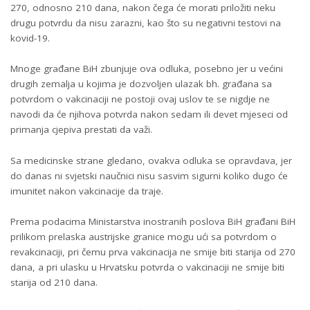
270, odnosno 210 dana, nakon čega će morati priložiti neku
drugu potvrdu da nisu zarazni, kao što su negativni testovi na
kovid-19.
Mnoge građane BiH zbunjuje ova odluka, posebno jer u većini
drugih zemalja u kojima je dozvoljen ulazak bh. građana sa
potvrdom o vakcinaciji ne postoji ovaj uslov te se nigdje ne
navodi da će njihova potvrda nakon sedam ili devet mjeseci od
primanja cjepiva prestati da važi.
Sa medicinske strane gledano, ovakva odluka se opravdava, jer
do danas ni svjetski naučnici nisu sasvim sigurni koliko dugo će
imunitet nakon vakcinacije da traje.
Prema podacima Ministarstva inostranih poslova BiH građani BiH
prilikom prelaska austrijske granice mogu ući sa potvrdom o
revakcinaciji, pri čemu prva vakcinacija ne smije biti starija od 270
dana, a pri ulasku u Hrvatsku potvrda o vakcinaciji ne smije biti
starija od 210 dana.