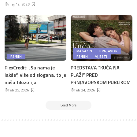
maj 19, 2026
MAGAZIN
PRNJAVOR
RS/BIH
RS/BIH
VIJESTI
FlexCredit: „Sa nama je
PREDSTAVA “KUĆA NA
lakše“, više od slogana, to je
PLAŽI” PRED
naša filozofija
PRNJAVORSKOM PUBLIKOM
feb 25, 2026
feb 24, 2026
Load More