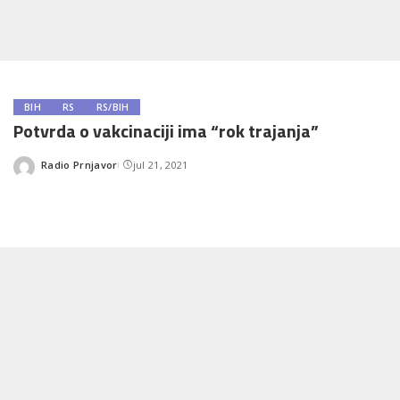
BIH
RS
RS/BIH
Potvrda o vakcinaciji ima “rok trajanja”
Radio Prnjavor
jul 21, 2021
Posted
by