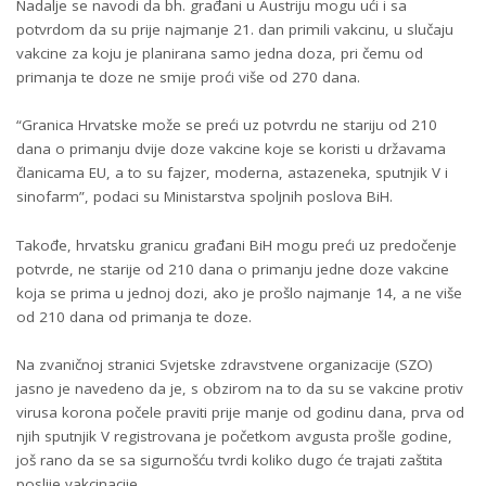
Nadalje se navodi da bh. građani u Austriju mogu ući i sa
potvrdom da su prije najmanje 21. dan primili vakcinu, u slučaju
vakcine za koju je planirana samo jedna doza, pri čemu od
primanja te doze ne smije proći više od 270 dana.
“Granica Hrvatske može se preći uz potvrdu ne stariju od 210
dana o primanju dvije doze vakcine koje se koristi u državama
članicama EU, a to su fajzer, moderna, astazeneka, sputnjik V i
sinofarm”, podaci su Ministarstva spoljnih poslova BiH.
Takođe, hrvatsku granicu građani BiH mogu preći uz predočenje
potvrde, ne starije od 210 dana o primanju jedne doze vakcine
koja se prima u jednoj dozi, ako je prošlo najmanje 14, a ne više
od 210 dana od primanja te doze.
Na zvaničnoj stranici Svjetske zdravstvene organizacije (SZO)
jasno je navedeno da je, s obzirom na to da su se vakcine protiv
virusa korona počele praviti prije manje od godinu dana, prva od
njih sputnjik V registrovana je početkom avgusta prošle godine,
još rano da se sa sigurnošću tvrdi koliko dugo će trajati zaštita
poslije vakcinacije.