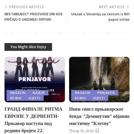
PREVIOUS ARTICLE
NEXT ARTICLE
NESTABILNOST PROIZVODE ONI KOJI
Ulazak u Sloveniju sa testom iz BiH
PRIČAJU O UKIDANJU SRPSKE
poput lutrije
You Might Also Enjoy
MAGAZIN
NAJAVE
MAGAZIN
PRNJAVOR
RS/BIH
VIJESTI
RS/BIH
VIJESTI
ГРАНД ФИНАЛЕ РИТМА
Нови сингл прњаворског
ЕВРОПЕ У ДЕРВЕНТИ-
бенда: “Деминутив” објавио
Прњавор наступа под
мистичну “Клетву”
редним бројем 22.
maj 19, 2026