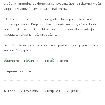
uručio im prigodne poklone.Mališani,vaspitačice i direktorica vrtića
Milijana Davidović zahvalili su se načelniku.
-Očekujemo da ćemo naredne godine biti u prilici da završimo
dogradnju vrtića u Prnjavoru,kako bi naši mali sugrađani dobili
komforniji prostor,ali i da bi ova ustanova proširila smještajne
kapacitete,rekao je načelnik opštine.
Gatarić je danas posjetio i polaznike područnog odjeljenja ovog
vrtića u Donjoj Ilovi.
prnjavorlive.info
TAGS:
IZDVOJENO
PRNJAVOR
VIJESTI