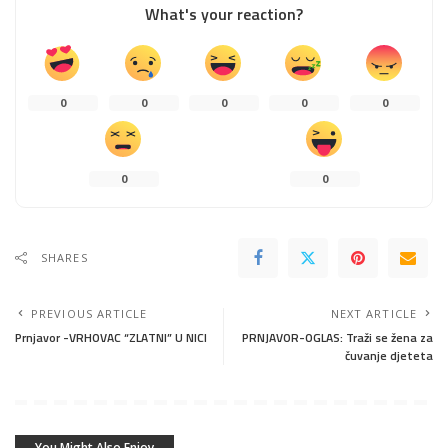
What's your reaction?
0
0
0
0
0
0
0
SHARES
PREVIOUS ARTICLE
NEXT ARTICLE
Prnjavor -VRHOVAC “ZLATNI” U NICI
PRNJAVOR-OGLAS: Traži se žena za
čuvanje djeteta
You Might Also Enjoy