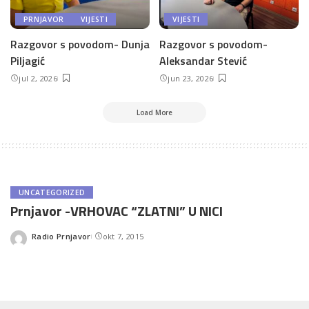
PRNJAVOR
VIJESTI
VIJESTI
Razgovor s povodom- Dunja
Razgovor s povodom-
Piljagić
Aleksandar Stević
jul 2, 2026
jun 23, 2026
Load More
UNCATEGORIZED
Prnjavor -VRHOVAC “ZLATNI” U NICI
Radio Prnjavor
okt 7, 2015
Posted
by