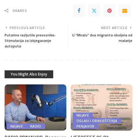
SHARES
PREVIOUS ARTICLE
NEXT ARTICLE
Putarine razljutile prevoznike:
U “Miralu” dva migranta oboljela od
Stimulacija za izbjegavanje
malarije
autoputa
You Might Also Enjoy
NAJAVE
OGLASI I OBAVJEŠTENJA
NAJAVE
RADIO
PRNJAVOR