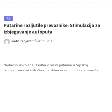
RS
Putarine razljutile prevoznike: Stimulacija za
izbjegavanje autoputa
Radio Prnjavor
okt 29, 2019
Posted
by
Nedavno usvojena Uredba o visini putarine u Srpskoj
“stimulativna” je isključivo za izbjegavanje autoputa, poručuju
prevoznici.