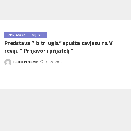
PRNJAVOR
VIJESTI
Predstava ” Iz tri ugla” spušta zavjesu na V
reviju ” Prnjavor i prijatelji”
Radio Prnjavor
okt 29, 2019
Posted
by