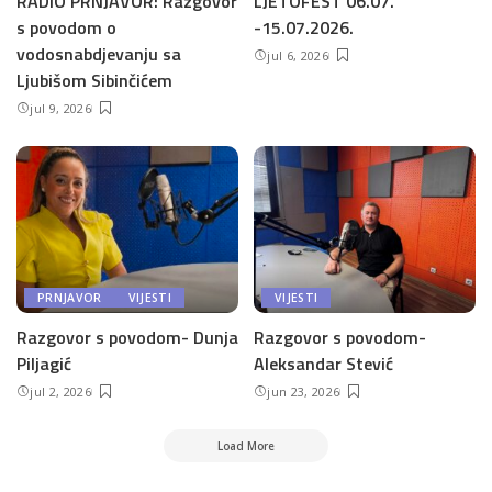
RADIO PRNJAVOR: Razgovor
LJETOFEST 06.07.
s povodom o
-15.07.2026.
vodosnabdjevanju sa
jul 6, 2026
Ljubišom Sibinčićem
jul 9, 2026
PRNJAVOR
VIJESTI
VIJESTI
Razgovor s povodom- Dunja
Razgovor s povodom-
Piljagić
Aleksandar Stević
jul 2, 2026
jun 23, 2026
Load More