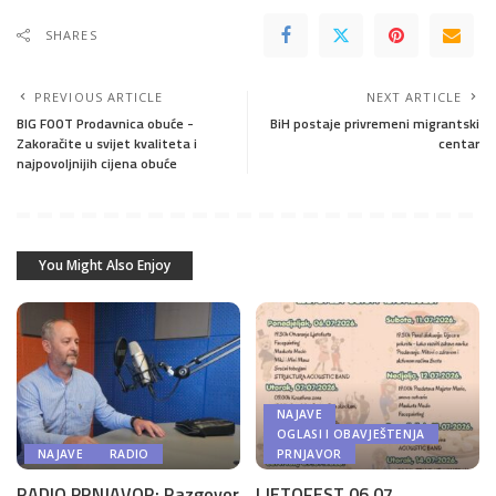
SHARES
PREVIOUS ARTICLE
NEXT ARTICLE
BIG FOOT Prodavnica obuće -
BiH postaje privremeni migrantski
Zakoračite u svijet kvaliteta i
centar
najpovoljnijih cijena obuće
You Might Also Enjoy
NAJAVE
OGLASI I OBAVJEŠTENJA
NAJAVE
RADIO
PRNJAVOR
RADIO PRNJAVOR: Razgovor
LJETOFEST 06.07.