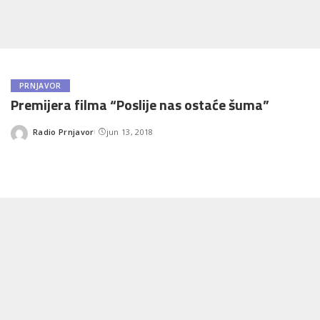
PRNJAVOR
Premijera filma “Poslije nas ostaće šuma”
Radio Prnjavor
jun 13, 2018
Posted
by