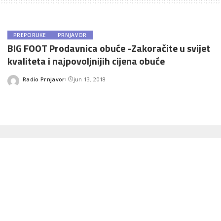
PREPORUKE
PRNJAVOR
BIG FOOT Prodavnica obuće -Zakoračite u svijet
kvaliteta i najpovoljnijih cijena obuće
Radio Prnjavor
jun 13, 2018
Posted
by