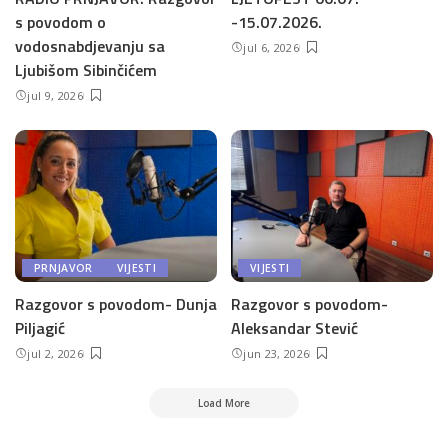
s povodom o
-15.07.2026.
vodosnabdjevanju sa
jul 6, 2026
Ljubišom Sibinčićem
jul 9, 2026
PRNJAVOR
VIJESTI
VIJESTI
Razgovor s povodom- Dunja
Razgovor s povodom-
Piljagić
Aleksandar Stević
jul 2, 2026
jun 23, 2026
Load More