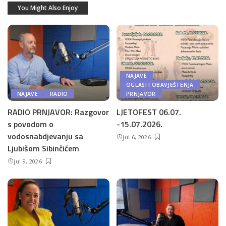
You Might Also Enjoy
NAJAVE
OGLASI I OBAVJEŠTENJA
NAJAVE
RADIO
PRNJAVOR
RADIO PRNJAVOR: Razgovor
LJETOFEST 06.07.
s povodom o
-15.07.2026.
vodosnabdjevanju sa
jul 6, 2026
Ljubišom Sibinčićem
jul 9, 2026