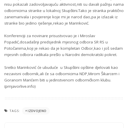
nisu pokazali zadovoljavajuću aktivnost,niti su davali pažnju nama
odbornicima stranke u lokalnoj Skupštini.Tako je stranka praktično
zanemarivala i povjerenje koje mi je narod dao,pa je izlazak iz
stranke bio jedino rješenje,rekao je Marinković.
Konferenciji za novinare prisustvovao je i Miroslav
Popadić,dosadašnji predsjednik mjesnog odbora SR RS u
Potočanima,koji je rekao da je kompletan Odbor,kao i još sedam
mjesnih odbora radikala prešlo u Narodni demokratski pokret.
Sretko Marinković će ubuduće u Skupštini opštine djelovati kao
nezavisni odbornik,ali će sa odbornicima NDP,Mirom Šikarcem i
Goranom Marićem biti u jedinstvenom odborničkom klubu.
(prnjavorlive.info)
TAGS:
IZDVOJENO