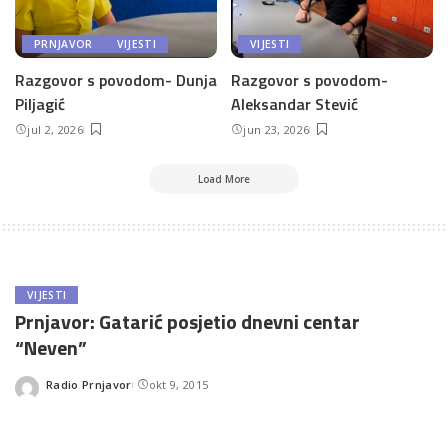
PRNJAVOR
VIJESTI
VIJESTI
Razgovor s povodom- Dunja
Razgovor s povodom-
Piljagić
Aleksandar Stević
jul 2, 2026
jun 23, 2026
Load More
VIJESTI
Prnjavor: Gatarić posjetio dnevni centar
“Neven”
Radio Prnjavor
okt 9, 2015
Posted
by