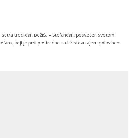
iće sutra treći dan Božića – Stefandan, posvećen Svetom
efanu, koji je prvi postradao za Hristovu vjeru polovinom