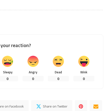
your reaction?
Sleepy
Angry
Dead
Wink
0
0
0
0
are on Facebook
Share on Twitter