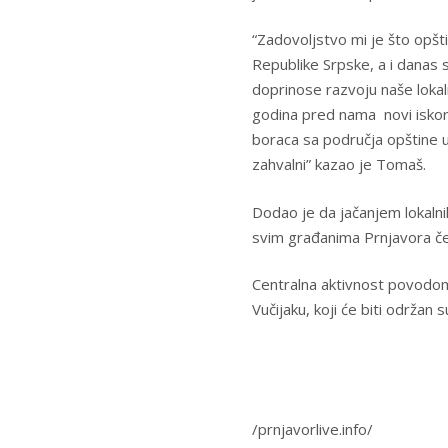
“Zadovoljstvo mi je što opšti
Republike Srpske, a i danas s
doprinose razvoju naše loka
godina pred nama novi iskor
boraca sa područja opštine u
zahvalni” kazao je Tomaš.
Dodao je da jačanjem lokalnih
svim građanima Prnjavora čes
Centralna aktivnost povodom
Vučijaku, koji će biti održan 
/prnjavorlive.info/