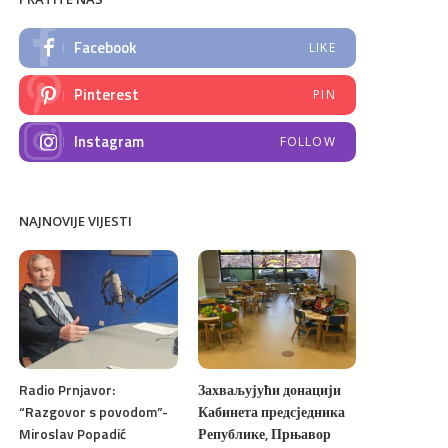
Facebook
LIKE
Pinterest
PIN
Instagram
FOLLOW
NAJNOVIJE VIJESTI
Radio Prnjavor:
Захваљујући донацији
“Razgovor s povodom”-
Кабинета предсједника
Miroslav Popadić
Републике, Прњавор