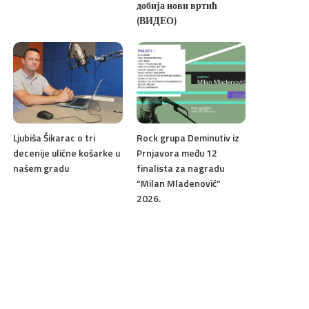
добија нови вртић
(ВИДЕО)
Ljubiša Šikarac o tri
Rock grupa Deminutiv iz
decenije ulične košarke u
Prnjavora među 12
našem gradu
finalista za nagradu
“Milan Mladenović”
2026.