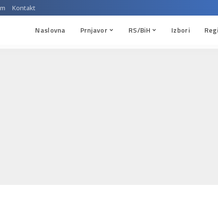
um
Kontakt
Naslovna
Prnjavor
RS/BiH
Izbori
Reg