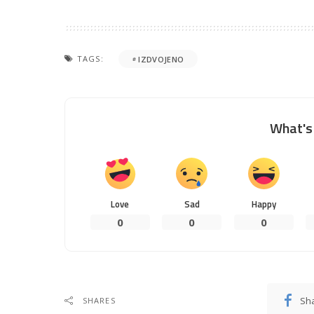
TAGS:
IZDVOJENO
What's 
Love
Sad
Happy
0
0
0
Sh
SHARES