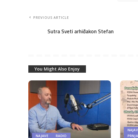
PREVIOUS ARTICLE
Sutra Sveti arhiđakon Stefan
You Might Also Enjoy
NAJAV
NAJAVE
RADIO
PRNJ