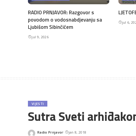
RADIO PRNJAVOR: Razgovor s
LJETOFE
povodom o vodosnabdjevanju sa
jul 6, 20
Ljubišom Sibinčićem
jul 9, 2026
VIJESTI
Sutra Sveti arhiđako
Radio Prnjavor
jan 8, 2018
Posted