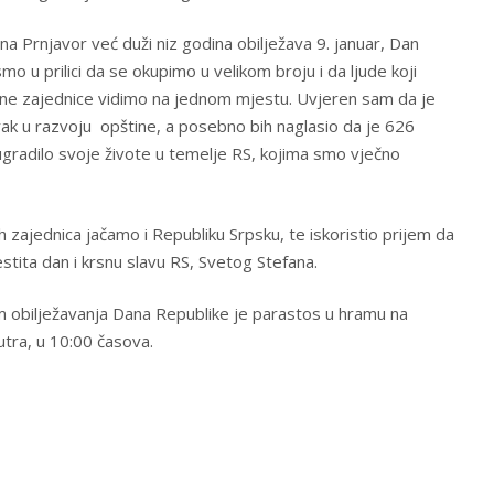
na Prnjavor već duži niz godina obilježava 9. januar, Dan
mo u prilici da se okupimo u velikom broju i da ljude koji
lne zajednice vidimo na jednom mjestu. Uvjeren sam da je
ak u razvoju opštine, a posebno bih naglasio da je 626
gradilo svoje živote u temelje RS, kojima smo vječno
 zajednica jačamo i Republiku Srpsku, te iskoristio prijem da
tita dan i krsnu slavu RS, Svetog Stefana.
 obilježavanja Dana Republike je parastos u hramu na
sutra, u 10:00 časova.