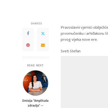
by
SHARES
Pravoslavni vjernici obiljež
prvomučeniku i arhiđakonu St
prvog vijeka nove ere.
Sveti Stefan
READ NEXT
Emisija “Amplituda
zdravlja” –