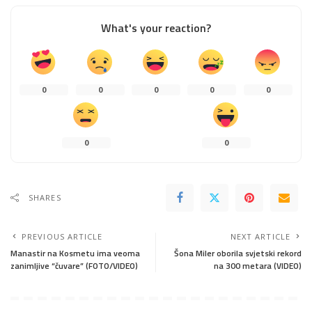
What's your reaction?
0
0
0
0
0
0
0
SHARES
PREVIOUS ARTICLE
NEXT ARTICLE
Manastir na Kosmetu ima veoma
Šona Miler oborila svjetski rekord
zanimljive “čuvare” (FOTO/VIDEO)
na 300 metara (VIDEO)