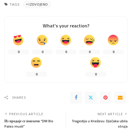
TAGS:
IZDVOJENO
What's your reaction?
0
0
0
0
0
0
0
SHARES
PREVIOUS ARTICLE
NEXT ARTICLE
Из продаје се повлачи “DM Bio
Tragedija u Kneževu: Dječaka ubila
Paleo musli”
struja