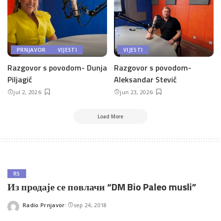
PRNJAVOR
VIJESTI
VIJESTI
Razgovor s povodom- Dunja
Razgovor s povodom-
Piljagić
Aleksandar Stević
jul 2, 2026
jun 23, 2026
Load More
RS
Из продаје се повлачи “DM Bio Paleo musli”
Radio Prnjavor
sep 24, 2018
Posted
by