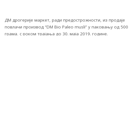
ДМ дрогерије маркет, ради предострожности, из продаје
повлачи производ “DM Bio Paleo musli” у паковању од 500
грама, с роком трајања до 30. маја 2019. године.