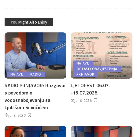
You Might Also Enjoy
NAJAVE
OGLASI I OBAVJEŠTENJA
NAJAVE
RADIO
PRNJAVOR
RADIO PRNJAVOR: Razgovor
LJETOFEST 06.07.
s povodom o
-15.07.2026.
vodosnabdjevanju sa
jul 6, 2026
Ljubišom Sibinčićem
jul 9, 2026