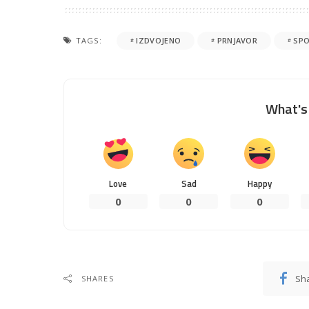
TAGS:
IZDVOJENO
PRNJAVOR
SP
What's 
Love
Sad
Happy
0
0
0
Sh
SHARES