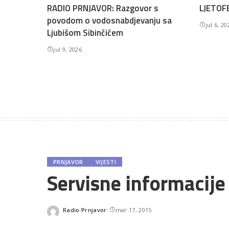
RADIO PRNJAVOR: Razgovor s
LJETOFE
povodom o vodosnabdjevanju sa
jul 6, 20
Ljubišom Sibinčićem
jul 9, 2026
PRNJAVOR
VIJESTI
Servisne informacije
Radio Prnjavor
mar 17, 2015
Posted
by