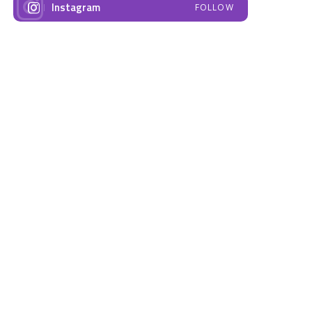
Instagram
FOLLOW
NAJNOVIJE VIJESTI
Emisija “Amplituda
Elektrodistribucija
zdravlja” – Govorimo o
Prnjavor- obavještenje
dojenju