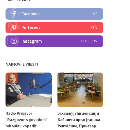
Facebook
LIKE
Pinterest
PIN
Instagram
FOLLOW
NAJNOVIJE VIJESTI
Radio Prnjavor:
Захваљујући донацији
“Razgovor s povodom”-
Кабинета предсједника
Miroslav Popadić
Републике, Прњавор