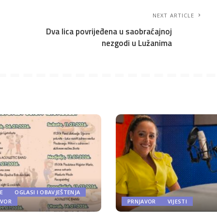
NEXT ARTICLE
Dva lica povrijeđena u saobraćajnoj
nezgodi u Lužanima
E
OGLASI I OBAVJEŠTENJA
AVOR
PRNJAVOR
VIJESTI