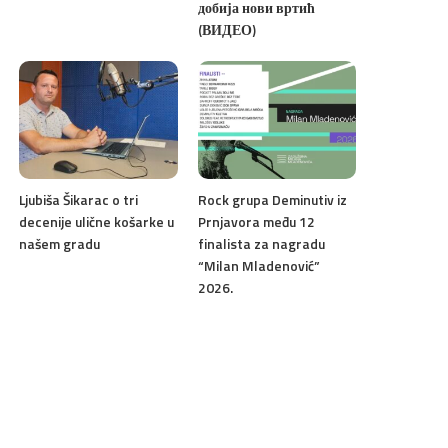
добија нови вртић
(ВИДЕО)
Ljubiša Šikarac o tri
Rock grupa Deminutiv iz
decenije ulične košarke u
Prnjavora među 12
našem gradu
finalista za nagradu
“Milan Mladenović”
2026.