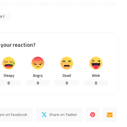
ORT
your reaction?
Sleepy
Angry
Dead
Wink
0
0
0
0
are on Facebook
Share on Twitter