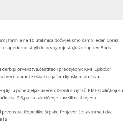
roj formi,a na 10 utakmica doživjeli smo samo jedan poraz i
o superiorno stigli do prvog mjesta,kaže kapiten Boris
u derbiju prvenstva,čestitao i predsjednik KMF Ljubić,dr
ući veće domete ekipe i u jačem ligaškom društvu.
 ligi u ponedjeljak uveče otklonili su igrači KMF Obilić,koji su
ćina sa 9:6,pa su takmičenje završili na 4.mjestu.
 prvenstvu Republike Srpske Prnjavor će tako imati dva
info