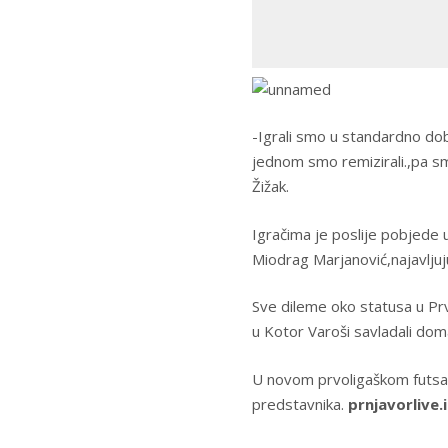
-Igrali smo u standardno dob
jednom smo remizirali.,pa sm
Žižak.
Igračima je poslije pobjede 
Miodrag Marjanović,najavljuj
Sve dileme oko statusa u Prvoj
u Kotor Varoši savladali doma
U novom prvoligaškom futsal
predstavnika.
prnjavorlive.