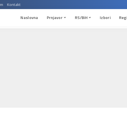
um
Kontakt
Naslovna
Prnjavor
RS/BiH
Izbori
Reg