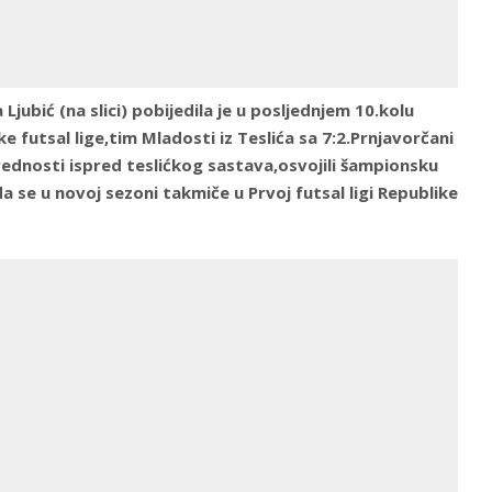
jubić (na slici) pobijedila je u posljednjem 10.kolu
 futsal lige,tim Mladosti iz Teslića sa 7:2.Prnjavorčani
ednosti ispred teslićkog sastava,osvojili šampionsku
da se u novoj sezoni takmiče u Prvoj futsal ligi Republike