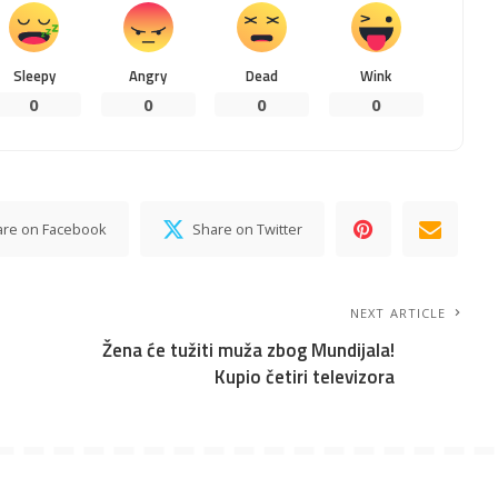
Sleepy
Angry
Dead
Wink
0
0
0
0
are on Facebook
Share on Twitter
NEXT ARTICLE
Žena će tužiti muža zbog Mundijala!
Kupio četiri televizora