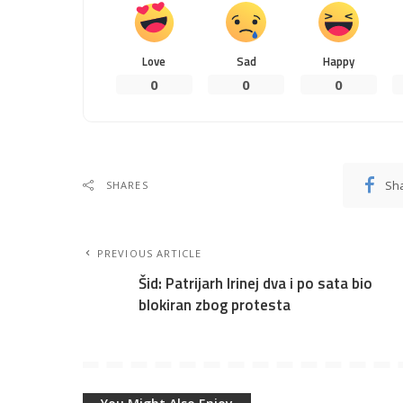
Love
Sad
Happy
0
0
0
Sh
SHARES
PREVIOUS ARTICLE
Šid: Patrijarh Irinej dva i po sata bio
blokiran zbog protesta