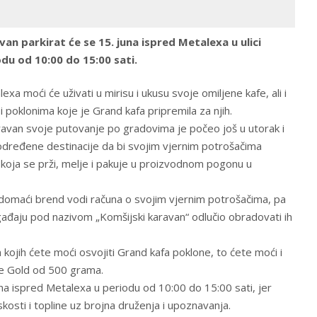
an parkirat će se 15. juna ispred Metalexa u ulici
du od 10:00 do 15:00 sati.
exa moći će uživati u mirisu i ukusu svoje omiljene kafe, ali i
 poklonima koje je Grand kafa pripremila za njih.
ravan svoje putovanje po gradovima je počeo još u utorak i
određene destinacije da bi svojim vjernim potrošačima
e koja se prži, melje i pakuje u proizvodnom pogonu u
 domaći brend vodi računa o svojim vjernim potrošačima, pa
ađaju pod nazivom „Komšijski karavan“ odlučio obradovati ih
 kojih ćete moći osvojiti Grand kafa poklone, to ćete moći i
fe Gold od 500 grama.
una ispred Metalexa u periodu od 10:00 do 15:00 sati, jer
skosti i topline uz brojna druženja i upoznavanja.