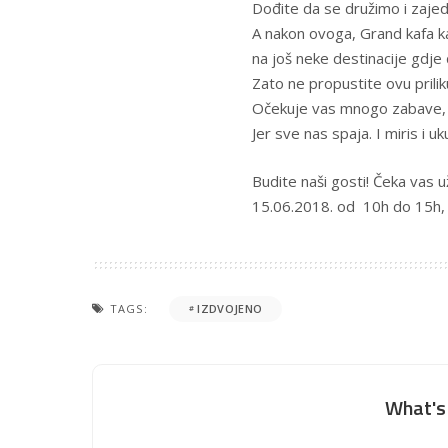
Dođite da se družimo i zajed
A nakon ovoga, Grand kafa ka
na još neke destinacije gdje
Zato ne propustite ovu prili
Očekuje vas mnogo zabave, d
Jer sve nas spaja. I miris i u
Budite naši gosti! Čeka vas už
15.06.2018. od 10h do 15h, l
TAGS:
IZDVOJENO
What's 