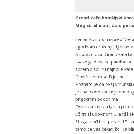
Grand kafa komšijski karav
Magistralni put bb u perio
Svi oni koji dođu ispred Metal
ugodnom druženju, igricama i
A upravo ovaj Grand kafa ka
svakoga dana se parkira na 
spremio šoljicu najbolje kaf
Glavičicama kod Bijeljine.
Poznato je da ovaj vrhunski
je i na ovom zanimljivom dog
prigodnim poklonima
Osim zanimljivih igrica putem
učiniti i kupovinom Grand ka
Stoga, dođite u petak, 15. j
tamo će vas čekati šoljica bli