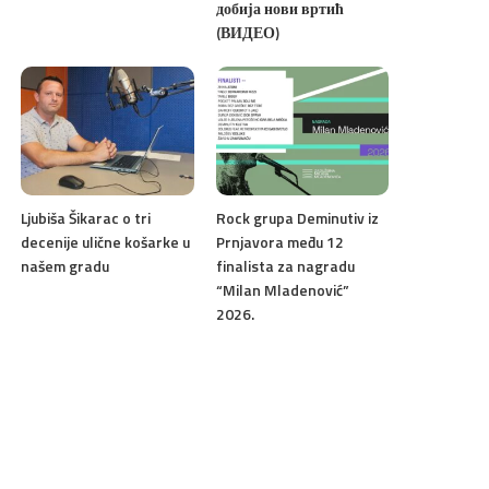
добија нови вртић
(ВИДЕО)
Ljubiša Šikarac o tri
Rock grupa Deminutiv iz
decenije ulične košarke u
Prnjavora među 12
našem gradu
finalista za nagradu
“Milan Mladenović”
2026.