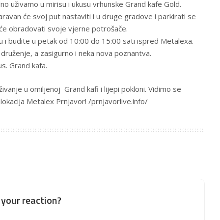
no uživamo u mirisu i ukusu vrhunske Grand kafe Gold.
ravan će svoj put nastaviti i u druge gradove i parkirati se
 će obradovati svoje vjerne potrošače.
ku i budite u petak od 10:00 do 15:00 sati ispred Metalexa.
ruženje, a zasigurno i neka nova poznantva.
kus. Grand kafa.
ivanje u omiljenoj Grand kafi i lijepi pokloni. Vidimo se
okacija Metalex Prnjavor! /prnjavorlive.info/
your reaction?