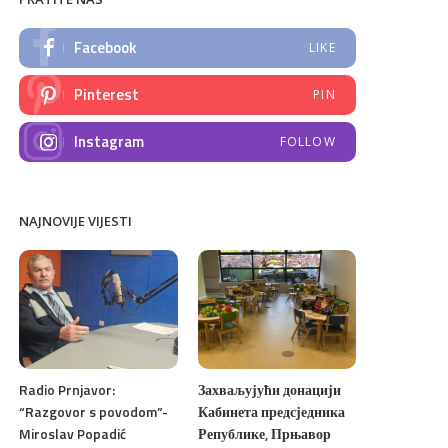
Facebook
LIKE
Pinterest
PIN
Instagram
FOLLOW
NAJNOVIJE VIJESTI
Radio Prnjavor:
Захваљујући донацији
“Razgovor s povodom”-
Кабинета предсједника
Miroslav Popadić
Републике, Прњавор