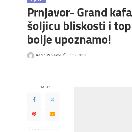
Prnjavor- Grand kafa
šoljicu bliskosti i to
bolje upoznamo!
Radio Prnjavor
jun 12, 2018
Posted
by
SHARES