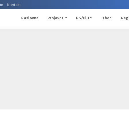
um
Kontakt
Naslovna
Prnjavor
RS/BiH
Izbori
Reg