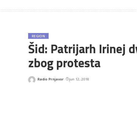
REGION
Šid: Patrijarh Irinej 
zbog protesta
Radio Prnjavor
jun 12, 2018
Posted
by
SHARES