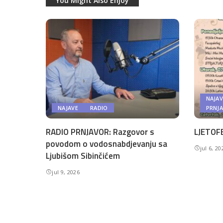
You Might Also Enjoy
NAJAV
NAJAVE
RADIO
PRNJ
RADIO PRNJAVOR: Razgovor s
LJETOFE
povodom o vodosnabdjevanju sa
jul 6, 20
Ljubišom Sibinčićem
jul 9, 2026