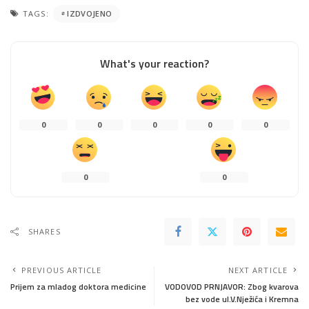
TAGS:
IZDVOJENO
What's your reaction?
0
0
0
0
0
0
0
SHARES
PREVIOUS ARTICLE
NEXT ARTICLE
Prijem za mladog doktora medicine
VODOVOD PRNJAVOR: Zbog kvarova
bez vode ul.V.Nježića i Kremna