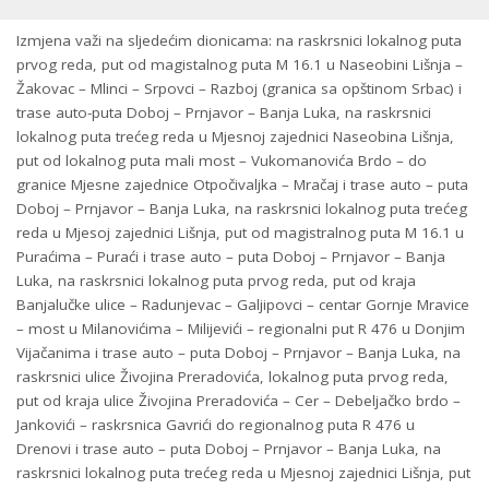
Izmjena važi na sljedećim dionicama: na raskrsnici lokalnog puta
prvog reda, put od magistalnog puta M 16.1 u Naseobini Lišnja –
Žakovac – Mlinci – Srpovci – Razboj (granica sa opštinom Srbac) i
trase auto-puta Doboj – Prnjavor – Banja Luka, na raskrsnici
lokalnog puta trećeg reda u Mjesnoj zajednici Naseobina Lišnja,
put od lokalnog puta mali most – Vukomanovića Brdo – do
granice Mjesne zajednice Otpočivaljka – Mračaj i trase auto – puta
Doboj – Prnjavor – Banja Luka, na raskrsnici lokalnog puta trećeg
reda u Mjesoj zajednici Lišnja, put od magistralnog puta M 16.1 u
Puraćima – Puraći i trase auto – puta Doboj – Prnjavor – Banja
Luka, na raskrsnici lokalnog puta prvog reda, put od kraja
Banjalučke ulice – Radunjevac – Galjipovci – centar Gornje Mravice
– most u Milanovićima – Milijevići – regionalni put R 476 u Donjim
Vijačanima i trase auto – puta Doboj – Prnjavor – Banja Luka, na
raskrsnici ulice Živojina Preradovića, lokalnog puta prvog reda,
put od kraja ulice Živojina Preradovića – Cer – Debeljačko brdo –
Jankovići – raskrsnica Gavrići do regionalnog puta R 476 u
Drenovi i trase auto – puta Doboj – Prnjavor – Banja Luka, na
raskrsnici lokalnog puta trećeg reda u Mjesnoj zajednici Lišnja, put