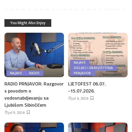
You Might Also Enjoy
NAJAVE
OGLASI I OBAVJEŠTENJA
NAJAVE
RADIO
PRNJAVOR
RADIO PRNJAVOR: Razgovor
LJETOFEST 06.07.
s povodom o
-15.07.2026.
vodosnabdjevanju sa
jul 6, 2026
Ljubišom Sibinčićem
jul 9, 2026