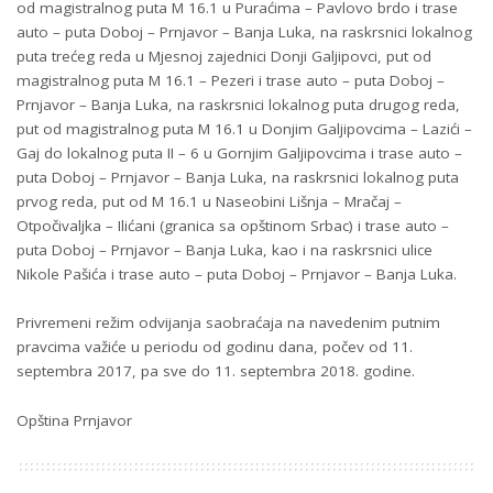
od magistralnog puta M 16.1 u Puraćima – Pavlovo brdo i trase
auto – puta Doboj – Prnjavor – Banja Luka, na raskrsnici lokalnog
puta trećeg reda u Mjesnoj zajednici Donji Galjipovci, put od
magistralnog puta M 16.1 – Pezeri i trase auto – puta Doboj –
Prnjavor – Banja Luka, na raskrsnici lokalnog puta drugog reda,
put od magistralnog puta M 16.1 u Donjim Galjipovcima – Lazići –
Gaj do lokalnog puta II – 6 u Gornjim Galjipovcima i trase auto –
puta Doboj – Prnjavor – Banja Luka, na raskrsnici lokalnog puta
prvog reda, put od M 16.1 u Naseobini Lišnja – Mračaj –
Otpočivaljka – Ilićani (granica sa opštinom Srbac) i trase auto –
puta Doboj – Prnjavor – Banja Luka, kao i na raskrsnici ulice
Nikole Pašića i trase auto – puta Doboj – Prnjavor – Banja Luka.
Privremeni režim odvijanja saobraćaja na navedenim putnim
pravcima važiće u periodu od godinu dana, počev od 11.
septembra 2017, pa sve do 11. septembra 2018. godine.
Opština Prnjavor