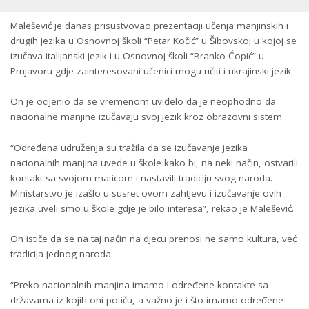
Malešević je danas prisustvovao prezentaciji učenja manjinskih i
drugih jezika u Osnovnoj školi “Petar Kočić” u Šibovskoj u kojoj se
izučava italijanski jezik i u Osnovnoj školi “Branko Ćopić” u
Prnjavoru gdje zainteresovani učenici mogu učiti i ukrajinski jezik.
On je ocijenio da se vremenom uviđelo da je neophodno da
nacionalne manjine izučavaju svoj jezik kroz obrazovni sistem.
“Određena udruženja su tražila da se izučavanje jezika
nacionalnih manjina uvede u škole kako bi, na neki način, ostvarili
kontakt sa svojom maticom i nastavili tradiciju svog naroda.
Ministarstvo je izašlo u susret ovom zahtjevu i izučavanje ovih
jezika uveli smo u škole gdje je bilo interesa”, rekao je Malešević.
On ističe da se na taj način na djecu prenosi ne samo kultura, već
tradicija jednog naroda.
“Preko nacionalnih manjina imamo i određene kontakte sa
državama iz kojih oni potiču, a važno je i što imamo određene