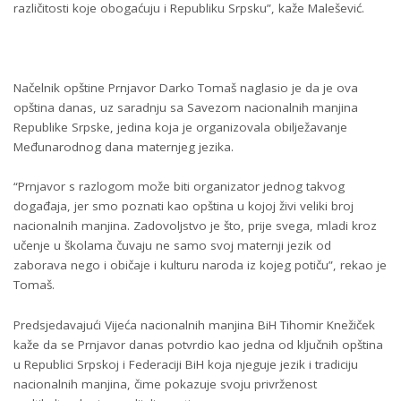
različitosti koje obogaćuju i Republiku Srpsku”, kaže Malešević.
Načelnik opštine Prnjavor Darko Tomaš naglasio je da je ova
opština danas, uz saradnju sa Savezom nacionalnih manjina
Republike Srpske, jedina koja je organizovala obilježavanje
Međunarodnog dana maternjeg jezika.
“Prnjavor s razlogom može biti organizator jednog takvog
događaja, jer smo poznati kao opština u kojoj živi veliki broj
nacionalnih manjina. Zadovoljstvo je što, prije svega, mladi kroz
učenje u školama čuvaju ne samo svoj maternji jezik od
zaborava nego i običaje i kulturu naroda iz kojeg potiču”, rekao je
Tomaš.
Predsjedavajući Vijeća nacionalnih manjina BiH Tihomir Knežiček
kaže da se Prnjavor danas potvrdio kao jedna od ključnih opština
u Republici Srpskoj i Federaciji BiH koja njeguje jezik i tradiciju
nacionalnih manjina, čime pokazuje svoju privrženost