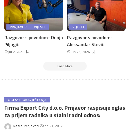
PRNJAVOR
VIJESTI
VIJESTI
Razgovor s povodom- Dunja
Razgovor s povodom-
Piljagić
Aleksandar Stević
jul 2, 2026
jun 23, 2026
Load More
OGLASI I OBAVJEŠTENJA
Firma Export City d.o.o. Prnjavor raspisuje oglas
za prijem radnika u stalni radni odnos:
Radio Prnjavor
feb 21, 2017
Posted