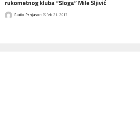
rukometnog kluba “Sloga” Mile Šljivić
Radio Prnjavor
feb 21, 2017
Posted
by