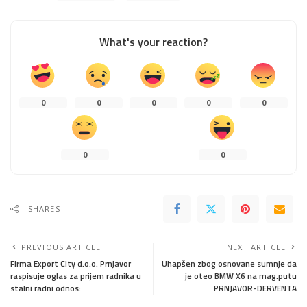
What's your reaction?
0
0
0
0
0
0
0
SHARES
PREVIOUS ARTICLE
NEXT ARTICLE
Firma Export City d.o.o. Prnjavor
Uhapšen zbog osnovane sumnje da
raspisuje oglas za prijem radnika u
je oteo BMW X6 na mag.putu
stalni radni odnos:
PRNJAVOR-DERVENTA