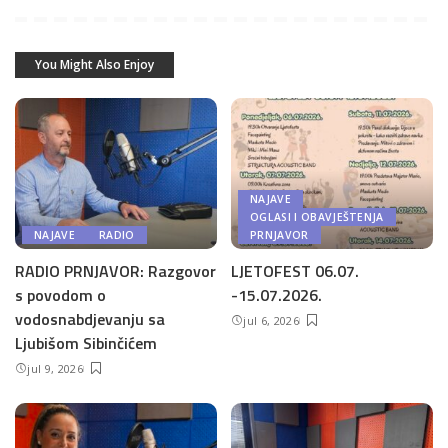
You Might Also Enjoy
NAJAVE
OGLASI I OBAVJEŠTENJA
NAJAVE
RADIO
PRNJAVOR
RADIO PRNJAVOR: Razgovor
LJETOFEST 06.07.
s povodom o
-15.07.2026.
vodosnabdjevanju sa
jul 6, 2026
Ljubišom Sibinčićem
jul 9, 2026