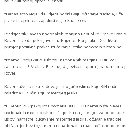
multikulturalnoj opredijeljenosti.
“Danas smo vidjeli da i djeca podržavaju očuvanje tradicije, uče
jezike i doprinose zajedništvu”, rekao je on.
Predsjednik Saveza nacionalnih manjina Republike Srpske Franjo
Rover ističe da je Prnjavor, uz Prijedor, Banjaluku i Gradišku,
primjer pozitivne prakse izučavanja jezika nacionalnih manjina.
“Imamo i projekat o suživotu nacionalnih manjina u BiH koji
radimo sa 18 škola iz Bijeljine, Ugljevika i Lopara”, napomenuo je
Rover.
Rover kaže da nisu zadovoljni mogućnostima koje BiH nudi
mladima u izučavanju maternjeg jezika.
“U Republici Srpskoj ima pomaka, ali u FBiH nema ništa. Savez
nacionalnih manjina iskoristiće priliku da gdje god za to postoje
uslovi nametne izučavanje maternjeg jezika, očuvanje tradicije i
običaja, jer bez toga nema ni nacionalnih manjina”, dodao je on.