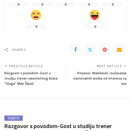
0
0
0
0
0
0
0
SHARES
PREVIOUS ARTICLE
NEXT ARTICLE
Razgovor s povodom-Gost u
Prnjavor: Malešević, izučavanje
studiju trener rukometnog kluba
nacionalnih jezika od interesa za
“Sloga” Mile Šljivić
sve
VIJESTI
Razgovor s povodom-Gost u studiju trener