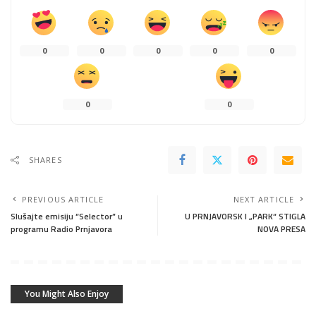
0
0
0
0
0
0
0
SHARES
PREVIOUS ARTICLE
NEXT ARTICLE
Slušajte emisiju “Selector” u
U PRNJAVORSK I „PARK“ STIGLA
programu Radio Prnjavora
NOVA PRESA
You Might Also Enjoy