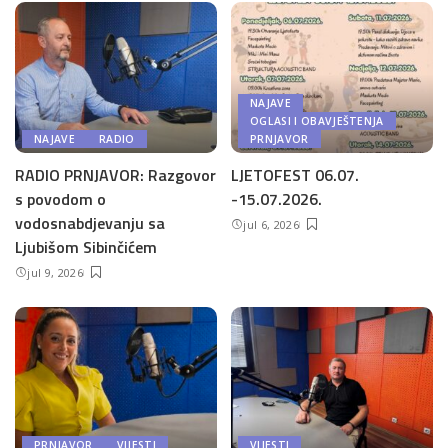
NAJAVE
OGLASI I OBAVJEŠTENJA
NAJAVE
RADIO
PRNJAVOR
RADIO PRNJAVOR: Razgovor
LJETOFEST 06.07.
s povodom o
-15.07.2026.
vodosnabdjevanju sa
jul 6, 2026
Ljubišom Sibinčićem
jul 9, 2026
PRNJAVOR
VIJESTI
VIJESTI