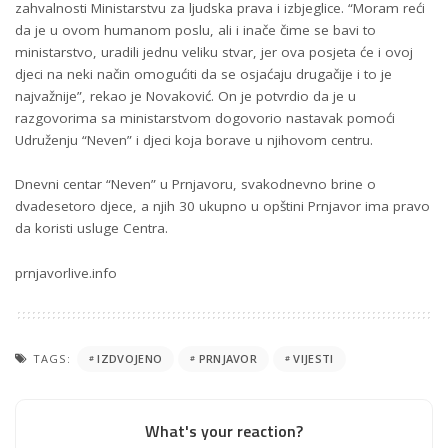
zahvalnosti Ministarstvu za ljudska prava i izbjeglice. “Moram reći
da je u ovom humanom poslu, ali i inače čime se bavi to
ministarstvo, uradili jednu veliku stvar, jer ova posjeta će i ovoj
djeci na neki način omogućiti da se osjaćaju drugačije i to je
najvažnije”, rekao je Novaković. On je potvrdio da je u
razgovorima sa ministarstvom dogovorio nastavak pomoći
Udruženju “Neven” i djeci koja borave u njihovom centru.
Dnevni centar “Neven” u Prnjavoru, svakodnevno brine o
dvadesetoro djece, a njih 30 ukupno u opštini Prnjavor ima pravo
da koristi usluge Centra.
prnjavorlive.info
TAGS:
IZDVOJENO
PRNJAVOR
VIJESTI
What's your reaction?