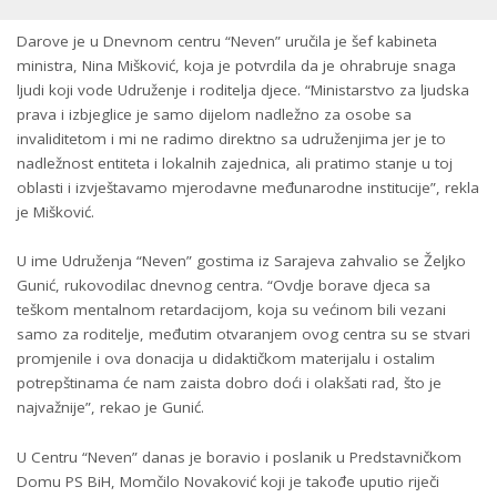
Darove je u Dnevnom centru “Neven” uručila je šef kabineta
ministra, Nina Mišković, koja je potvrdila da je ohrabruje snaga
ljudi koji vode Udruženje i roditelja djece. “Ministarstvo za ljudska
prava i izbjeglice je samo dijelom nadležno za osobe sa
invaliditetom i mi ne radimo direktno sa udruženjima jer je to
nadležnost entiteta i lokalnih zajednica, ali pratimo stanje u toj
oblasti i izvještavamo mjerodavne međunarodne institucije”, rekla
je Mišković.
U ime Udruženja “Neven” gostima iz Sarajeva zahvalio se Željko
Gunić, rukovodilac dnevnog centra. “Ovdje borave djeca sa
teškom mentalnom retardacijom, koja su većinom bili vezani
samo za roditelje, međutim otvaranjem ovog centra su se stvari
promjenile i ova donacija u didaktičkom materijalu i ostalim
potrepštinama će nam zaista dobro doći i olakšati rad, što je
najvažnije”, rekao je Gunić.
U Centru “Neven” danas je boravio i poslanik u Predstavničkom
Domu PS BiH, Momčilo Novaković koji je takođe uputio riječi