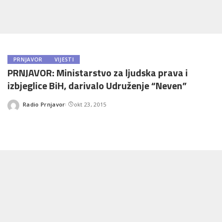
PRNJAVOR
VIJESTI
PRNJAVOR: Ministarstvo za ljudska prava i
izbjeglice BiH, darivalo Udruženje “Neven”
Radio Prnjavor
okt 23, 2015
Posted
by