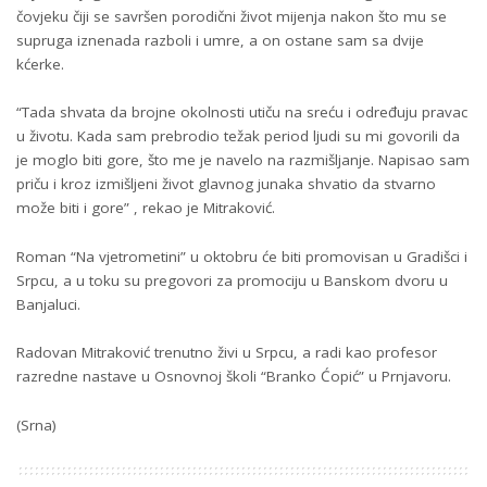
čovjeku čiji se savršen porodični život mijenja nakon što mu se
supruga iznenada razboli i umre, a on ostane sam sa dvije
kćerke.
“Tada shvata da brojne okolnosti utiču na sreću i određuju pravac
u životu. Kada sam prebrodio težak period ljudi su mi govorili da
je moglo biti gore, što me je navelo na razmišljanje. Napisao sam
priču i kroz izmišljeni život glavnog junaka shvatio da stvarno
može biti i gore” , rekao je Mitraković.
Roman “Na vjetrometini” u oktobru će biti promovisan u Gradišci i
Srpcu, a u toku su pregovori za promociju u Banskom dvoru u
Banjaluci.
Radovan Mitraković trenutno živi u Srpcu, a radi kao profesor
razredne nastave u Osnovnoj školi “Branko Ćopić” u Prnjavoru.
(Srna)