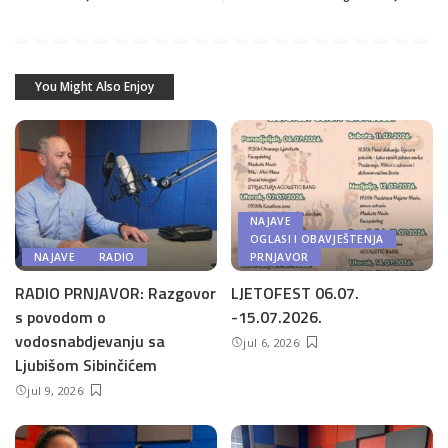
You Might Also Enjoy
NAJAVE
OGLASI I OBAVJEŠTENJA
NAJAVE
RADIO
PRNJAVOR
RADIO PRNJAVOR: Razgovor
LJETOFEST 06.07.
s povodom o
-15.07.2026.
vodosnabdjevanju sa
jul 6, 2026
Ljubišom Sibinčićem
jul 9, 2026