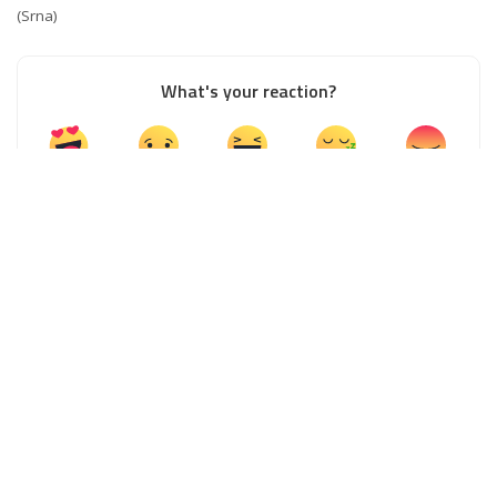
(Srna)
What's your reaction?
0
0
0
0
0
0
0
SHARES
PREVIOUS ARTICLE
NEXT ARTICLE
“Čas ekologije”: Bacio flašu kroz
PRNJAVOR – PROMOVISAN ROMAN
prozor, taksista ga izbacio (VIDEO)
“NA VJETROMETINI”