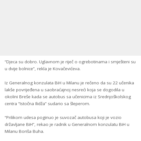
“Djeca su dobro. Uglavnom je riječ o ogrebotinama i smješteni su
u dvije bolnice”, rekla je Kovačevićeva.
Iz Generalnog konzulata BiH u Milanu je rečeno da su 22 učenika
lakše povrijeđena u saobraćajnoj nesreći koja se dogodila u
okolini Breše kada se autobus sa učenicima iz Srednjoškolskog
centra “Istočna Ilidža” sudario sa šleperom.
“Prilikom udesa poginuo je suvozač autobusa koji je vozio
državljane BiH”, rekao je radnik u Generalnom konzulatu BiH u
Milanu Boriša Buha.