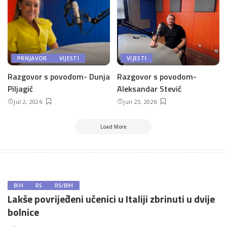
PRNJAVOR
VIJESTI
VIJESTI
Razgovor s povodom- Dunja
Razgovor s povodom-
Piljagić
Aleksandar Stević
jul 2, 2026
jun 23, 2026
Load More
BIH
RS
RS/BIH
Lakše povrijeđeni učenici u Italiji zbrinuti u dvije
bolnice