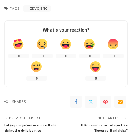
TAGS:
IZDVOJENO
What's your reaction?
0
0
0
0
0
0
0
SHARES
PREVIOUS ARTICLE
NEXT ARTICLE
Lakše povrijeđeni učenici u Italiji
U Prnjavoru start etape trke
zbrinuti u dvije bolnice
“Beograd-Banjaluka”