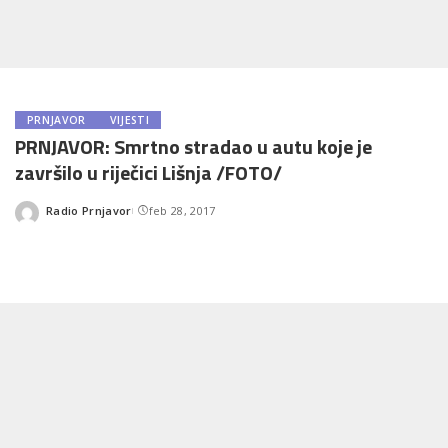
PRNJAVOR
VIJESTI
PRNJAVOR: Smrtno stradao u autu koje je
završilo u riječici Lišnja /FOTO/
Radio Prnjavor
feb 28, 2017
Posted
by