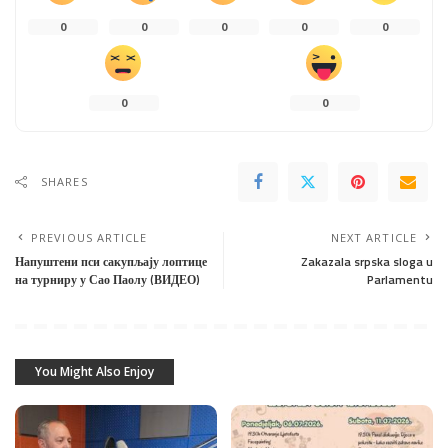
0
0
0
0
0
0
0
SHARES
PREVIOUS ARTICLE
NEXT ARTICLE
Напуштени пси сакупљају лоптице
Zakazala srpska sloga u
на турниру у Сао Паолу (ВИДЕО)
Parlamentu
You Might Also Enjoy