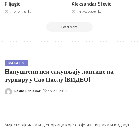
Piljagić
Aleksandar Stević
jul 2, 2026
jun 23, 2026
Load More
MAGAZIN
Напуштени пси сакупљају лоптице на
турниру у Сао Паолу (ВИДЕО)
Radio Prnjavor
feb 27, 2017
Posted
by
Умјесто дјечака и дјевојчица које стоје иза играча и код аут
линија лоптице на турниру у Сао Паолу ће сакупљати
напуштени пси.